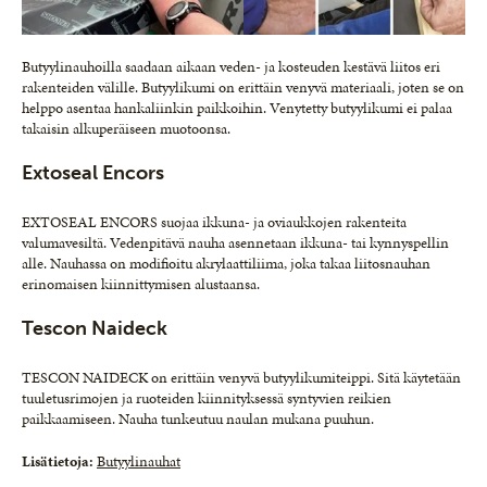
Butyylinauhoilla saadaan aikaan veden- ja kosteuden kestävä liitos eri
rakenteiden välille. Butyylikumi on erittäin venyvä materiaali, joten se on
helppo asentaa hankaliinkin paikkoihin. Venytetty butyylikumi ei palaa
takaisin alkuperäiseen muotoonsa.
Extoseal Encors
EXTOSEAL ENCORS suojaa ikkuna- ja oviaukkojen rakenteita
valumavesiltä. Vedenpitävä nauha asennetaan ikkuna- tai kynnyspellin
alle. Nauhassa on modifioitu akrylaattiliima, joka takaa liitosnauhan
erinomaisen kiinnittymisen alustaansa.
Tescon Naideck
TESCON NAIDECK on erittäin venyvä butyylikumiteippi. Sitä käytetään
tuuletusrimojen ja ruoteiden kiinnityksessä syntyvien reikien
paikkaamiseen. Nauha tunkeutuu naulan mukana puuhun.
Lisätietoja:
Butyylinauhat