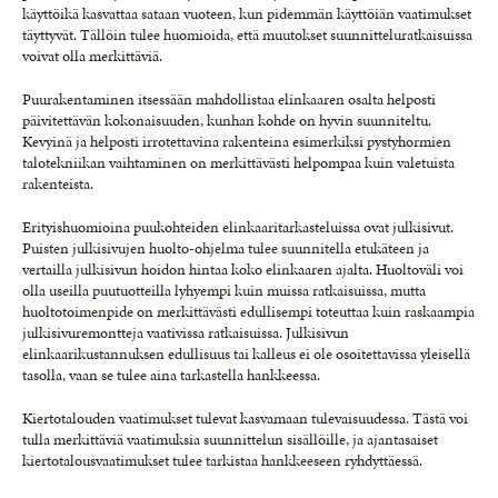
käyttöikä kasvattaa sataan vuoteen, kun pidemmän käyttöiän vaatimukset
täyttyvät. Tällöin tulee huomioida, että muutokset suunnitteluratkaisuissa
voivat olla merkittäviä.
Puurakentaminen itsessään mahdollistaa elinkaaren osalta helposti
päivitettävän kokonaisuuden, kunhan kohde on hyvin suunniteltu.
Kevyinä ja helposti irrotettavina rakenteina esimerkiksi pystyhormien
talotekniikan vaihtaminen on merkittävästi helpompaa kuin valetuista
rakenteista.
Erityishuomioina puukohteiden elinkaaritarkasteluissa ovat julkisivut.
Puisten julkisivujen huolto-ohjelma tulee suunnitella etukäteen ja
vertailla julkisivun hoidon hintaa koko elinkaaren ajalta. Huoltoväli voi
olla useilla puutuotteilla lyhyempi kuin muissa ratkaisuissa, mutta
huoltotoimenpide on merkittävästi edullisempi toteuttaa kuin raskaampia
julkisivuremontteja vaativissa ratkaisuissa. Julkisivun
elinkaarikustannuksen edullisuus tai kalleus ei ole osoitettavissa yleisellä
tasolla, vaan se tulee aina tarkastella hankkeessa.
Kiertotalouden vaatimukset tulevat kasvamaan tulevaisuudessa. Tästä voi
tulla merkittäviä vaatimuksia suunnittelun sisällöille, ja ajantasaiset
kiertotalousvaatimukset tulee tarkistaa hankkeeseen ryhdyttäessä.