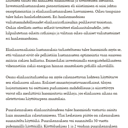
kriittisen tärkeä osa hankkeen suunnittelua ja tavoitteiden asetantaa.
Investointikustannuksen pienentämisen eli säästämisen ei saisi johtaa
osaoptimointiin ja elinkaarikustannuksen kasvamiseen. Oikea tasapaino
tulee hakea hankekohtaisesti. Eri hankemuodoissa
vaikutusmahdollisuudet elinkaariratkaisuihin poikkeavat toisistaan.
Onkin oleellista asettaa selkeät tavoitteet elinkaaritaloudelle, jotta
kilpailutetaan oikeita ratkaisuja ja valitaan oikea-aikaiset vaikutustoimet
eri hankemuodoissa.
Elinkaarenaikaisia kustannuksia tarkasteltaessa tulee huomioida myös se,
että valinnat eivät ole pelkästään kustannusten optimointia vaan suuressa
määrin riskien hallintaa. Esimerkiksi investoimalla energiatehokkuuteen
vähennetään riskiä energian hinnan muutoksista pitkällä aikavälillä.
Osana elinkaaritarkastelua on myös rakennettavan kohteen käyttötarve
sen elinkaaren aikana. Erilaiset muuntojoustavuusratkaisut, tilojen
laajentamisen tai osittaisen purkamisen mahdollisuus ja siirrettävyys
voivat olla merkittäviä huomioitavia seikkoja, jos elinkaaren aikana on
oletettavissa käyttötarpeen muutoksia.
Puurakennuksen elinkaaritaloudessa tulee huomioida vastaavia asioita
kuin muussakin rakentamisessa. Yksi keskeinen päätös on rakennuksen
suunniteltu käyttöikä. Puurakennuksen voi suunnitella 50 vuotta
pidemmällä käyttöiällä. Käyttöluokissa 1 ja 2 voidaan puurakennuksen