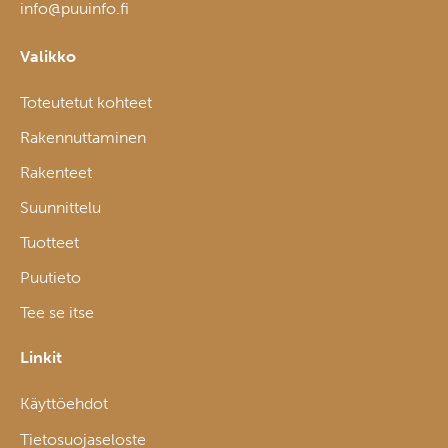
info@puuinfo.fi
Valikko
Toteutetut kohteet
Rakennuttaminen
Rakenteet
Suunnittelu
Tuotteet
Puutieto
Tee se itse
Linkit
Käyttöehdot
Tietosuojaseloste