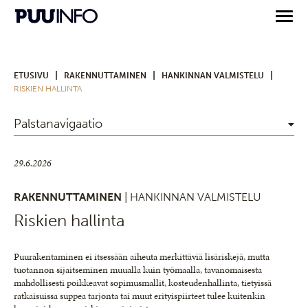
|
|
|
ETUSIVU
RAKENNUTTAMINEN
HANKINNAN VALMISTELU
RISKIEN HALLINTA
Palstanavigaatio
29.6.2026
RAKENNUTTAMINEN
| HANKINNAN VALMISTELU
Riskien hallinta
Puurakentaminen ei itsessään aiheuta merkittäviä lisäriskejä, mutta
tuotannon sijaitseminen muualla kuin työmaalla, tavanomaisesta
mahdollisesti poikkeavat sopimusmallit, kosteudenhallinta, tietyissä
ratkaisuissa suppea tarjonta tai muut erityispiirteet tulee kuitenkin