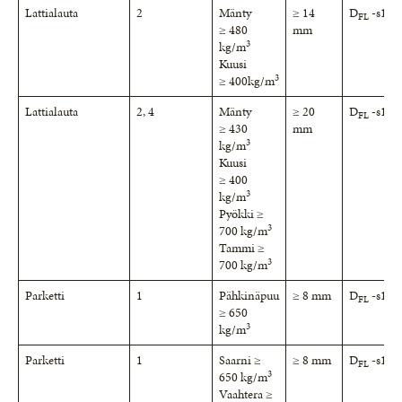
Lattialauta
2
Mänty
≥ 14
D
-s1
FL
≥ 480
mm
3
kg/m
Kuusi
3
≥ 400kg/m
Lattialauta
2, 4
Mänty
≥ 20
D
-s1
FL
≥ 430
mm
3
kg/m
Kuusi
≥ 400
3
kg/m
Pyökki ≥
3
700 kg/m
Tammi ≥
3
700 kg/m
Parketti
1
Pähkinäpuu
≥ 8 mm
D
-s1
FL
≥ 650
3
kg/m
Parketti
1
Saarni ≥
≥ 8 mm
D
-s1
FL
3
650 kg/m
Vaahtera ≥