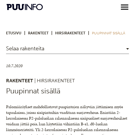
|
|
|
ETUSIVU
RAKENTEET
HIRSIRAKENTEET
PUUPINNAT SISÄLLÄ
Selaa rakenteita
10.7.2020
RAKENTEET
| HIRSIRAKENTEET
Puupinnat sisällä
Palomääräykset mahdollistavat puupintojen näkyviin jättämisen myös
tapauksissa, joissa sisäpintoihin vaaditaan suojaverhous. Enintään 2-
kerroksisessa P2-paloluokan rakennuksessa sisäpuoliset suojaverhoukset
voidaan jättää pois, kun käytetään vähintään B-s1, d0-luokan
lämmöneristeitä. Yli 2-kerroksisessa P2-paloluokan rakennuksessa