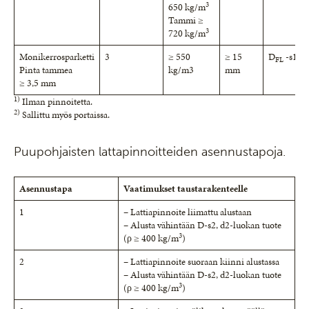
3
650 kg/m
Tammi ≥
3
720 kg/m
Monikerrosparketti
3
≥ 550
≥ 15
D
-s1
FL
Pinta tammea
kg/m3
mm
≥ 3,5 mm
1)
Ilman pinnoitetta.
2)
Sallittu myös portaissa.
Puupohjaisten lattapinnoitteiden asennustapoja.
Asennustapa
Vaatimukset taustarakenteelle
1
– Lattiapinnoite liimattu alustaan
– Alusta vähintään D-s2, d2-luokan tuote
3
(ρ ≥ 400 kg/m
)
2
– Lattiapinnoite suoraan kiinni alustassa
– Alusta vähintään D-s2, d2-luokan tuote
3
(ρ ≥ 400 kg/m
)