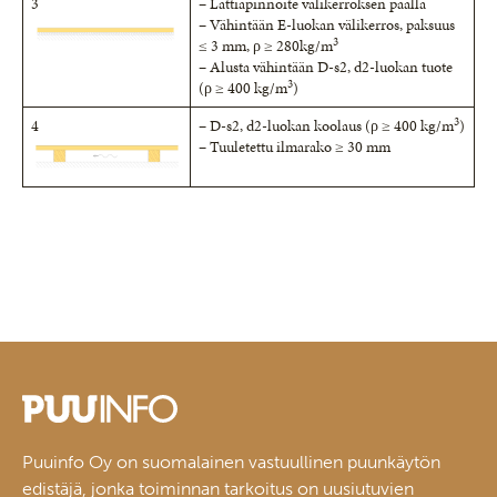
3
– Lattiapinnoite välikerroksen päällä
– Vähintään E-luokan välikerros, paksuus
3
≤ 3 mm, ρ ≥ 280kg/m
– Alusta vähintään D-s2, d2-luokan tuote
3
(ρ ≥ 400 kg/m
)
3
4
– D-s2, d2-luokan koolaus (ρ ≥ 400 kg/m
)
– Tuuletettu ilmarako ≥ 30 mm
Puuinfo Oy on suomalainen vastuullinen puunkäytön
edistäjä, jonka toiminnan tarkoitus on uusiutuvien