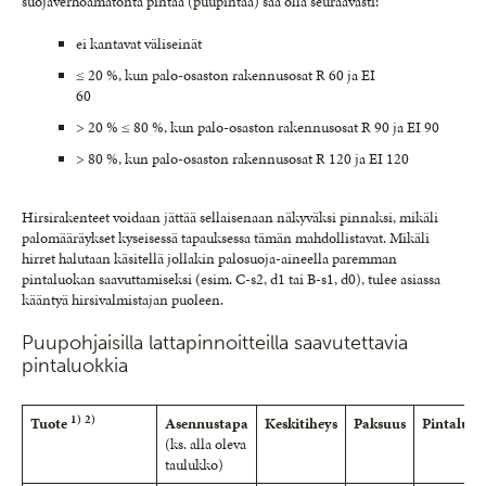
suojaverhoamatonta pintaa (puupintaa) saa olla seuraavasti:
ei kantavat väliseinät
≤ 20 %, kun palo-osaston rakennusosat R 60 ja EI
60
> 20 % ≤ 80 %, kun palo-osaston rakennusosat R 90 ja EI 90
> 80 %, kun palo-osaston rakennusosat R 120 ja EI 120
Hirsirakenteet voidaan jättää sellaisenaan näkyväksi pinnaksi, mikäli
palomääräykset kyseisessä tapauksessa tämän mahdollistavat. Mikäli
hirret halutaan käsitellä jollakin palosuoja-aineella paremman
pintaluokan saavuttamiseksi (esim. C-s2, d1 tai B-s1, d0), tulee asiassa
kääntyä hirsivalmistajan puoleen.
Puupohjaisilla lattapinnoitteilla saavutettavia
pintaluokkia
1)
2)
Tuote
Asennustapa
Keskitiheys
Paksuus
Pintaluok
(ks. alla oleva
taulukko)