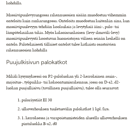
kohdalla.
Massiivipuulevyrungossa rakennusosien sisään muodostuu vähemmän
onteloita kuin rankarungossa. Onteloita muodostuu kuitenkin aina, kun
massiivipuulevyyn tehdään koolauksia ja levytyksiä ääni-, palo- tai
lämpötekniikan takia. Myös kaksoisrunkoisen (levy-ilmaväli-levy)
massiivipuulevystä koostuvan huoneistojen välisen seinän keskellä on
ontelo. Paloteknisesti tällaiset ontelot tulee katkaista osastoivien
rakennusosien kohdalla
Puujulkisivun palokatkot
Mikäli kysymyksessä on P2-paloluokan yli 2-kerroksinen asuin-,
majoitus-, työpaikka- tai kokoontumisrakennus, jossa on D-s2, d2-
luokan puujulkisivu (tavallinen puujulkisivu), tulee olla seuraavat:
paloräystäät EI 30
ulkoverhouksen tuuletusvälin palokatkot 1 kpl /krs.
1. kerroksessa ja varapoistumisteiden alueella ulkoverhouksen
pintaluokka B-s2, d0