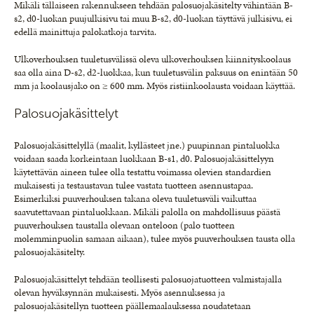
Mikäli tällaiseen rakennukseen tehdään palosuojakäsitelty vähintään B-
s2, d0-luokan puujulkisivu tai muu B-s2, d0-luokan täyttävä julkisivu, ei
edellä mainittuja palokatkoja tarvita.
Ulkoverhouksen tuuletusvälissä oleva ulkoverhouksen kiinnityskoolaus
saa olla aina D-s2, d2-luokkaa, kun tuuletusvälin paksuus on enintään 50
mm ja koolausjako on ≥ 600 mm. Myös ristiinkoolausta voidaan käyttää.
Palosuojakäsittelyt
Palosuojakäsittelyllä (maalit, kyllästeet jne.) puupinnan pintaluokka
voidaan saada korkeintaan luokkaan B-s1, d0. Palosuojakäsittelyyn
käytettävän aineen tulee olla testattu voimassa olevien standardien
mukaisesti ja testaustavan tulee vastata tuotteen asennustapaa.
Esimerkiksi puuverhouksen takana oleva tuuletusväli vaikuttaa
saavutettavaan pintaluokkaan. Mikäli palolla on mahdollisuus päästä
puuverhouksen taustalla olevaan onteloon (palo tuotteen
molemminpuolin samaan aikaan), tulee myös puuverhouksen tausta olla
palosuojakäsitelty.
Palosuojakäsittelyt tehdään teollisesti palosuojatuotteen valmistajalla
olevan hyväksynnän mukaisesti. Myös asennuksessa ja
palosuojakäsitellyn tuotteen päällemaalauksessa noudatetaan