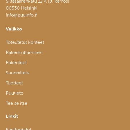
Siltasaarenkatu 12 A (8. kerros)
00530 Helsinki
info@puuinfo.fi
Valikko
Toteutetut kohteet
Rakennuttaminen
Rakenteet
Suunnittelu
Tuotteet
Puutieto
Tee se itse
Linkit
Käyttöehdot