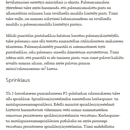
hyväksynnässä esitettyjä määräyksiä ja ohjeita. Palosuojamaalien
yhteydessä tulee myös huomioida, että palosuojamaalattu pinta on
ulkonäöltään erilainen kuin tavallisella maalilla käsitelty pinta. Tämä
tulee esille, jos samassa näkyvässä kokonaisuudessa on tavallisella
maalilla ja palosuojamaalilla käsiteltyjä pintoja.
Mikäli puuritilän pintaluokkaa halutaan korottaa palosuojakäsittelyllä,
tulee palosuoja-aine olla testattu suunnitellun ritilärakenteen mukaisessa
tilanteessa. Palosuojakäsitelty puuritilä ei automaattisesti täytä
pintaluokkaa, joka palosuoja-aineella ilmoitetaan saavutettavan. Tämä
johtuu siitä, että puuritilä ei ole tasainen pinta, vaan rimat palavat kaikilta
sivuilta samaan aikaan, jolloin myös palavan pinnan
2
määrä/rakennusosan-m
kasvaa.
Sprinklaus
Yli 2-kerroksisessa puurunkoisessa P2-paloluokan rakennuksessa tulee
olla sprinklaus. Sprinklausjärjestelmäksi suositellaan korkeapaine- tai
matalapainesumusprinkleriä. Edellä mainitut sprinklerijärjestelmät
käyttävät huomattavasti vähemmän vettä saman sammutustehon
omaavaan perinteiseen spriklerijärjestelmään verrattuna. Korkeapaine-
tai matalapainesumusprinklerien putkikoko on myös pienempi
verrattuna perinteiseen sprinklerijärjestelmään. Tämä mahdollistaa