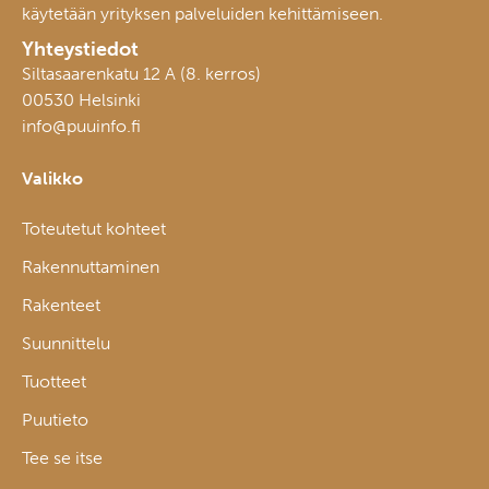
käytetään yrityksen palveluiden kehittämiseen.
Yhteystiedot
Siltasaarenkatu 12 A (8. kerros)
00530 Helsinki
info@puuinfo.fi
Valikko
Toteutetut kohteet
Rakennuttaminen
Rakenteet
Suunnittelu
Tuotteet
Puutieto
Tee se itse