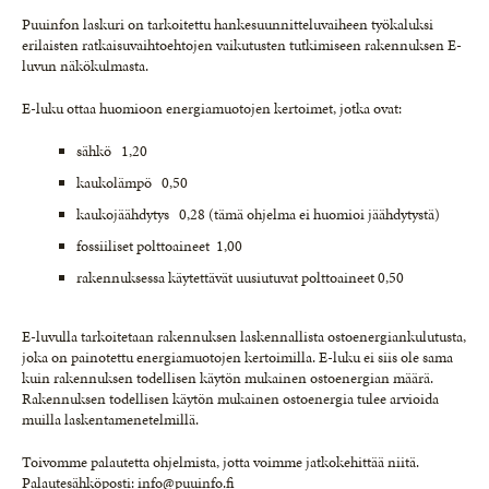
Puuinfon laskuri on tarkoitettu hankesuunnitteluvaiheen työkaluksi
erilaisten ratkaisuvaihtoehtojen vaikutusten tutkimiseen rakennuksen E-
luvun näkökulmasta.
E-luku ottaa huomioon energiamuotojen kertoimet, jotka ovat:
sähkö 1,20
kaukolämpö 0,50
kaukojäähdytys 0,28 (tämä ohjelma ei huomioi jäähdytystä)
fossiiliset polttoaineet 1,00
rakennuksessa käytettävät uusiutuvat polttoaineet 0,50
E-luvulla tarkoitetaan rakennuksen laskennallista ostoenergiankulutusta,
joka on painotettu energiamuotojen kertoimilla. E-luku ei siis ole sama
kuin rakennuksen todellisen käytön mukainen ostoenergian määrä.
Rakennuksen todellisen käytön mukainen ostoenergia tulee arvioida
muilla laskentamenetelmillä.
Toivomme palautetta ohjelmista, jotta voimme jatkokehittää niitä.
Palautesähköposti:
info@puuinfo.fi