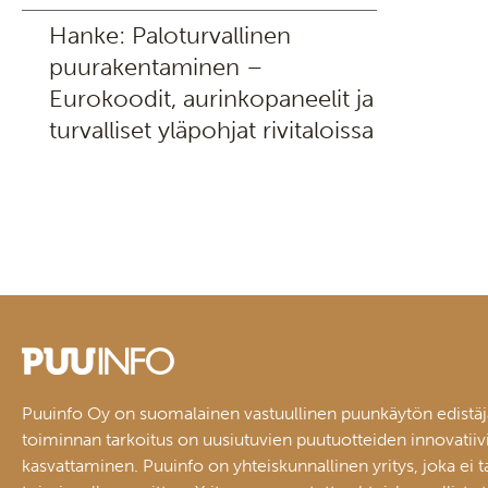
Hanke: Paloturvallinen
puurakentaminen –
Eurokoodit, aurinkopaneelit ja
turvalliset yläpohjat rivitaloissa
Puuinfo Oy on suomalainen vastuullinen puunkäytön edistäj
toiminnan tarkoitus on uusiutuvien puutuotteiden innovatiiv
kasvattaminen. Puuinfo on yhteiskunnallinen yritys, joka ei t