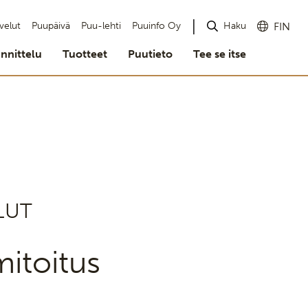
Haku
velut
Puupäivä
Puu-lehti
Puuinfo Oy
FIN
nnittelu
Tuotteet
Puutieto
Tee se itse
LUT
itoitus