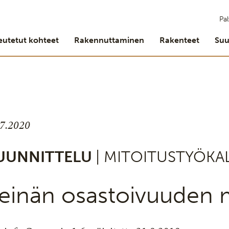
Pal
eutetut kohteet
Rakennuttaminen
Rakenteet
Suu
.7.2020
UUNNITTELU
| MITOITUSTYÖKA
einän osastoivuuden m