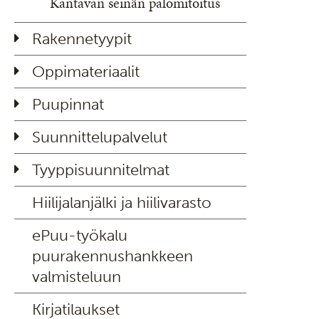
Kantavan seinän palomitoitus
Rakennetyypit
Oppimateriaalit
Puupinnat
Suunnittelupalvelut
Tyyppisuunnitelmat
Hiilijalanjälki ja hiilivarasto
ePuu-työkalu
puurakennushankkeen
valmisteluun
Kirjatilaukset