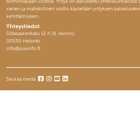
toiminnallaan voittoa. Yritys on perustettu yhteiskunnallista 
varten ja mahdollinen voitto käytetään yrityksen palveluiden
kehittämiseen.
Yhteystiedot
Siltasaarenkatu 12 A (8. kerros)
00530 Helsinki
info@puuinfo.fi
Seuraa meitä