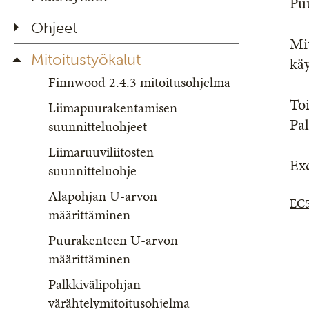
Puu
Ohjeet
Mi
Mitoitustyökalut
käy
Finnwood 2.4.3 mitoitusohjelma
Toi
Liimapuurakentamisen
Pa
suunnitteluohjeet
Liimaruuviliitosten
Exc
suunnitteluohje
Alapohjan U-arvon
EC5
määrittäminen
Puurakenteen U-arvon
määrittäminen
Palkkivälipohjan
värähtelymitoitusohjelma