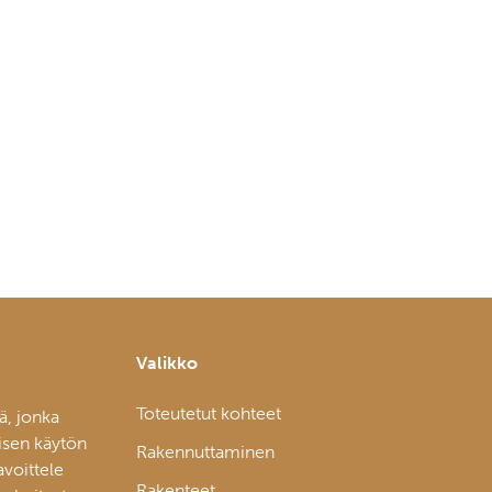
Valikko
Toteutetut kohteet
ä, jonka
isen käytön
Rakennuttaminen
avoittele
Rakenteet