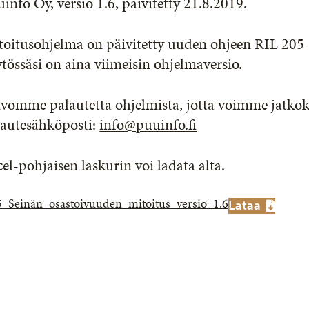
info Oy, versio 1.6, päivitetty 21.8.2019.
toitusohjelma on päivitetty uuden ohjeen RIL 205-
tössäsi on aina viimeisin ohjelmaversio.
vomme palautetta ohjelmista, jotta voimme jatkoke
lautesähköposti:
info@puuinfo.fi
el-pohjaisen laskurin voi ladata alta.
_Seinän_osastoivuuden_mitoitus_versio_1.6
Lataa