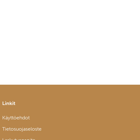
Linkit
Käyttöehdot
Tietosuojaseloste