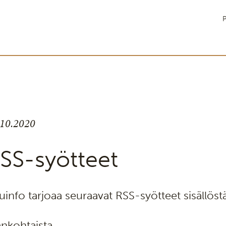
P
.10.2020
SS-syötteet
uinfo tarjoaa seuraavat RSS-syötteet sisällöst
ankohtaista