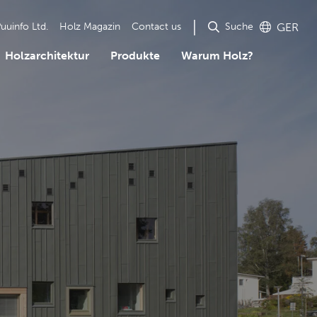
Suche
uuinfo Ltd.
Holz Magazin
Contact us
GER
Holzarchitektur
Produkte
Warum Holz?