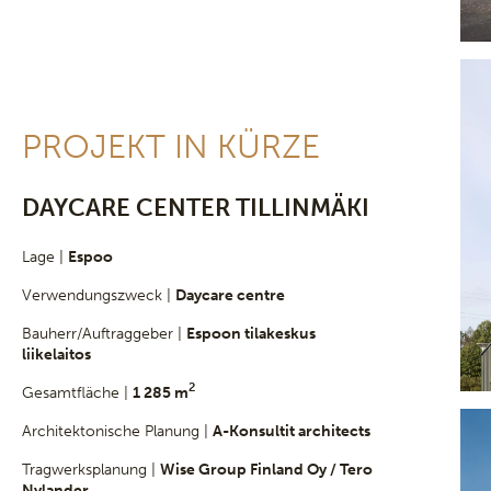
PROJEKT IN KÜRZE
DAYCARE CENTER TILLINMÄKI
Lage |
Espoo
Verwendungszweck |
Daycare centre
Bauherr/Auftraggeber |
Espoon tilakeskus
liikelaitos
2
Gesamtfläche |
1 285 m
Architektonische Planung |
A-Konsultit architects
Tragwerksplanung |
Wise Group Finland Oy / Tero
Nylander