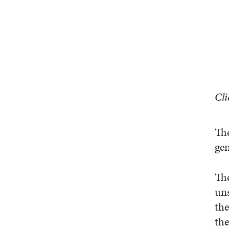
Cli
The
gen
The
uns
the
the