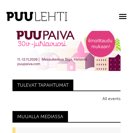
ARTIKKELIT AVAINASANALLA: VÄHÄHIILISYYS
TULEVAT TAPAHTUMAT
All events
MUUALLA MEDIASSA