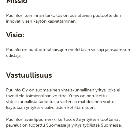
Missio
Puuinfon toiminnan tarkoitus on uusiutuvien puutuotteiden
innovatiivisen käytön kasvattaminen.
Visio:
Puuinfo on puutuoteratkaisujen merkittävin viestijä ja osaamisen
edistäjä.
Vastuullisuus
Puuinfo Oy on suomalainen yhteiskunnallinen yritys, joka ei
tavoittele toiminnallaan voittoa. Yritys on perustettu
yhteiskunnallista tarkoitusta varten ja mahdollinen voitto
käytetään yrityksen palveluiden kehittämiseen.
Puuinfon avainlippumerkki kertoo, että yrityksen tuottamat
palvelut on tuotettu Suomessa ja yritys työllistää Suomessa.