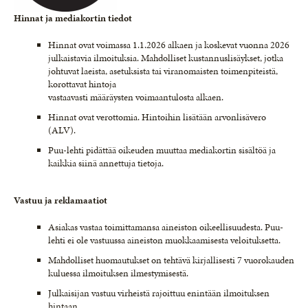
Hinnat ja mediakortin tiedot
Hinnat ovat voimassa 1.1.2026 alkaen ja koskevat vuonna 2026
julkaistavia ilmoituksia. Mahdolliset kustannuslisäykset, jotka
johtuvat laeista, asetuksista tai viranomaisten toimenpiteistä,
korottavat hintoja
vastaavasti määräysten voimaantulosta alkaen.
Hinnat ovat verottomia. Hintoihin lisätään arvonlisävero
(ALV).
Puu-lehti pidättää oikeuden muuttaa mediakortin sisältöä ja
kaikkia siinä annettuja tietoja.
Vastuu ja reklamaatiot
Asiakas vastaa toimittamansa aineiston oikeellisuudesta. Puu-
lehti ei ole vastuussa aineiston muokkaamisesta veloituksetta.
Mahdolliset huomautukset on tehtävä kirjallisesti 7 vuorokauden
kuluessa ilmoituksen ilmestymisestä.
Julkaisijan vastuu virheistä rajoittuu enintään ilmoituksen
hintaan.