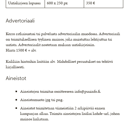
Uutiskirjeen lopussa
600 x 250 px
350 €
Advertoriaali
Kerro ratkaisustasi tai palvelusta advertoriaalin muodossa. Advertoriaali
on toimituksellisen tyylinen mainos, joka muistuttaa lehtijuttua tai
uutista. Advertoriaalit nostetaan mukaan uutiskirjeisiin.
Hinta 1500 € + alv.
Kaikkiin hintoihin lisätään alv. Mahdolliset peruutukset on tehtävä
kirjallisesti.
Aineistot
Aineistojen toimitus osoitteeseen info@puuinfo.fi.
Aineistomuoto jpg tai png.
Aineistot toimitetaan viimeistään 2 arkipäivää ennen
kampanjan alkua. Toimita aineistojen lisäksi kohde-url, johon
mainos linkataan.