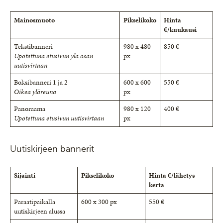
Mainosmuoto
Pikselikoko
Hinta
€/kuukausi
Tekstibanneri
980 x 480
850 €
Upotettuna etusivun ylä osan
px
uutisvirtaan
Boksibanneri 1 ja 2
600 x 600
550 €
Oikea yläreuna
px
Panoraama
980 x 120
400 €
Upotettuna etusivun uutisvirtaan
px
Uutiskirjeen bannerit
Sijainti
Pikselikoko
Hinta €/lähetys
kerta
Paraatipaikalla
600 x 300 px
550 €
uutiskirjeen alussa