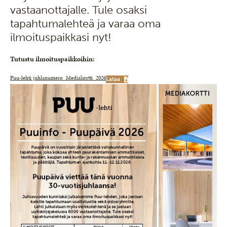
vastaanottajalle. Tule osaksi
tapahtumalehteä ja varaa oma
ilmoituspaikkasi nyt!
Tutustu ilmoituspaikkoihin:
Puu-lehti juhlanumero_Mediakortti_2026
Lataa