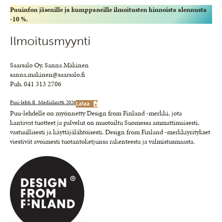
Puuinfon jäsenille ja kumppaneille ilmoitusten hinnoista alennusta
-10 %.
Ilmoitusmyynti
Saarsalo Oy, Sanna Mäkinen
sanna.makinen@saarsalo.fi
Puh. 041 313 2706
Puu-lehti.fi_Mediakortti 2026
Lataa
Puu-lehdelle on myönnetty Design from Finland -merkki, jota
kantavat tuotteet ja palvelut on muotoiltu Suomessa ammattimaisesti,
vastuullisesti ja käyttäjälähtöisesti. Design from Finland -merkkiyritykset
viestivät avoimesti tuotantoketjunsa rakenteesta ja valmistusmaasta.