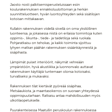
Jaosto nosti palkitsemisperusteluissaan esiin
koulurakennuksen ennakkoluulottoman ja herkän
suunnitteluotteen, hyvän luontoyhteyden sekä sisätilojen
kotoisan mittakaavan.
Kullakin rakennuksen viidellä siivellä on oma yksilöllinen
luonteensa, ja jokaisessa niistä on erilaisia toimintoja kuten
oppimis-, liikunta-, tiede- ja taidetiloja sekä ruokala.
Pohjaratkaisu on tehokas, ja kaikki toiminta sijoittuu
lyhyen matkan päähän rakennuksen sisäänkäynneistä ja
sisäpihasta.
Lämpimät puiset interiöörit, näkymät vehreään
ympäristöön, hyvä akustiikka ja luonnonvalo auttavat
rakennuksen käyttäjiä tuntemaan olonsa kotoisaksi,
turvalliseksi ja mukavaksi.
Rakennuksen tilat kiertävät pyöreää sisäpihaa,
Metsäaukiota, ja maantasokerros on suoraan yhteydessä
oppimispuutarhaan. Ratkaisu antaa mahdollisuuden myös
ulkotilaopetukselle.
Puurakenteisessa Maatullin peruskoulun rakennuksessa