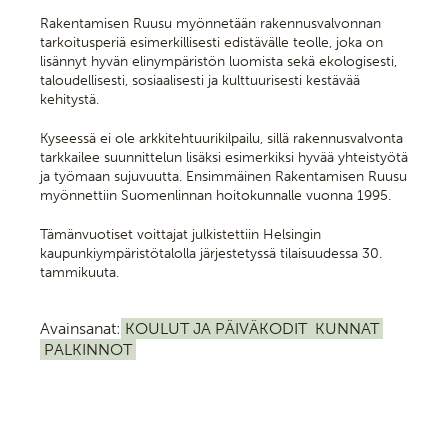
Rakentamisen Ruusu myönnetään rakennusvalvonnan
tarkoitusperiä esimerkillisesti edistävälle teolle, joka on
lisännyt hyvän elinympäristön luomista sekä ekologisesti,
taloudellisesti, sosiaalisesti ja kulttuurisesti kestävää
kehitystä.
Kyseessä ei ole arkkitehtuurikilpailu, sillä rakennusvalvonta
tarkkailee suunnittelun lisäksi esimerkiksi hyvää yhteistyötä
ja työmaan sujuvuutta. Ensimmäinen Rakentamisen Ruusu
myönnettiin Suomenlinnan hoitokunnalle vuonna 1995.
Tämänvuotiset voittajat julkistettiin Helsingin
kaupunkiympäristötalolla järjestetyssä tilaisuudessa 30.
tammikuuta.
Avainsanat:
KOULUT JA PÄIVÄKODIT
KUNNAT
PALKINNOT