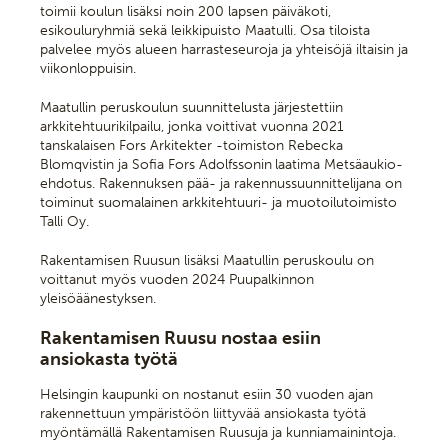
toimii koulun lisäksi noin 200 lapsen päiväkoti,
esikouluryhmiä sekä leikkipuisto Maatulli. Osa tiloista
palvelee myös alueen harrasteseuroja ja yhteisöjä iltaisin ja
viikonloppuisin.
Maatullin peruskoulun suunnittelusta järjestettiin
arkkitehtuurikilpailu, jonka voittivat vuonna 2021
tanskalaisen Fors Arkitekter -toimiston Rebecka
Blomqvistin ja Sofia Fors Adolfssonin
laatima Metsäaukio-
ehdotus. Rakennuksen pää- ja rakennussuunnittelijana on
toiminut suomalainen arkkitehtuuri- ja muotoilutoimisto
Talli Oy.
Rakentamisen Ruusun lisäksi Maatullin peruskoulu on
voittanut myös vuoden 2024 Puupalkinnon
yleisöäänestyksen.
Rakentamisen Ruusu nostaa esiin
ansiokasta työtä
Helsingin kaupunki on nostanut esiin 30 vuoden ajan
rakennettuun ympäristöön liittyvää ansiokasta työtä
myöntämällä Rakentamisen Ruusuja ja kunniamainintoja.