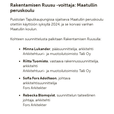
Rakentamisen Ruusu -voittaja: Maatullin
peruskoulu
Puistolan Tapulikaupungissa sijaitseva Maatullin peruskoulu
otettiin käyttöön syksyllä 2024, ja se korvasi vanhan
Maatullin koulun.
Kohteen suunnittelusta palkitaan Rakentamisen Ruusulla:
Minna Lukander
, pääsuunnittelija, arkkitehti
Arkkitehtuuri- ja muotoilutoimisto Talli Oy
Riitta Tuomisto
, vastaava rakennussuunnittelija,
arkkitehti
Arkkitehtuuri- ja muotoilutoimisto Talli Oy
Sofia Fors Adolfsson
, johtava
arkkitehtisuunnittelija
Fors Arkitekter
Rebecka Blomqvist
, suunnittelun taiteellinen
johtaja, arkkitehti
Fors Arkitekter