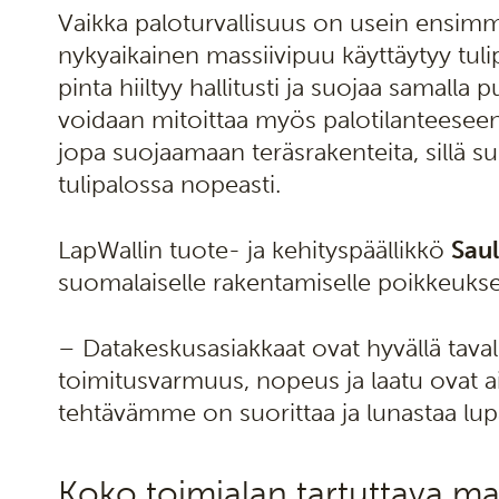
Vaikka paloturvallisuus on usein ensim
nykyaikainen massiivipuu käyttäytyy tul
pinta hiiltyy hallitusti ja suojaa samall
voidaan mitoittaa myös palotilanteesee
jopa suojaamaan teräsrakenteita, sillä 
tulipalossa nopeasti.
LapWallin tuote- ja kehityspäällikkö
Saul
suomalaiselle rakentamiselle poikkeuks
– Datakeskusasiakkaat ovat hyvällä tavall
toimitusvarmuus, nopeus ja laatu ovat a
tehtävämme on suorittaa ja lunastaa lup
Koko toimialan tartuttava m