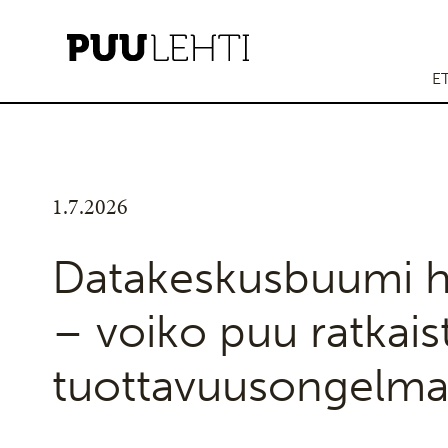
E
1.7.2026
Datakeskusbuumi h
– voiko puu ratkais
tuottavuusongelm