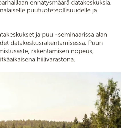
arhaillaan ennätysmäärä datakeskuksia.
laiselle puutuoteteollisuudelle ja
atakeskukset ja puu -seminaarissa alan
uudet datakeskusrakentamisessa. Puun
almistusaste, rakentamisen nopeus,
tkäaikaisena hiilivarastona.