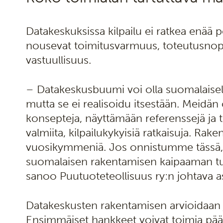
Datakeskuksissa kilpailu ei ratkea enää 
nousevat toimitusvarmuus, toteutusnope
vastuullisuus.
– Datakeskusbuumi voi olla suomalaisel
mutta se ei realisoidu itsestään. Meidän
konsepteja, näyttämään referenssejä ja ta
valmiita, kilpailukykyisiä ratkaisuja. Ra
vuosikymmeniä. Jos onnistumme tässä, 
suomalaisen rakentamisen kaipaaman tuo
sanoo Puutuoteteollisuus ry:n johtava a
Datakeskusten rakentamisen arvioidaan 
Ensimmäiset hankkeet voivat toimia pä