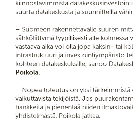
kiinnostavimmista datakeskusinvestointi
suurta datakeskusta ja suunnitteilla vähi
– Suomeen rakennettavalle suuren mitt
sähköliittymä tyypillisesti alle kolmes
vastaava aika voi olla jopa kaksin- tai 
infrastruktuuri ja investointiympäristö 
kohteen datakeskuksille, sanoo Datakes
Poikola
.
– Nopea toteutus on yksi tärkeimmistä 
vaikuttavista tekijöistä. Jos puurakenta
hankkeita ja pienentää niiden ilmastovaik
yhdistelmästä, Poikola jatkaa.