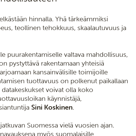
pelkästään hinnalla. Yhä tärkeämmiksi
us, teollinen tehokkuus, skaalautuvuus ja
le puurakentamiselle valtava mahdollisuus,
 on pystyttävä rakentamaan yhteisiä
rjoamaan kansainvälisille toimijoille
kentamisen tuottavuus on polkenut paikallaan
datakeskukset voivat olla koko
ttavuusloikan käynnistäjä,
siantuntija
Sini Koskinen
.
jatkuvan Suomessa vielä vuosien ajan.
änavauksena myös suomalaisille