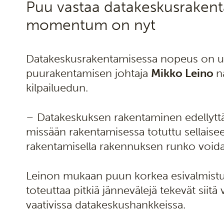
Puu vastaa datakeskusrakent
momentum on nyt
Datakeskusrakentamisessa nopeus on usei
puurakentamisen johtaja
Mikko Leino
n
kilpailuedun.
– Datakeskuksen rakentaminen edellyttä
missään rakentamisessa totuttu sellaise
rakentamisella rakennuksen runko voidaa
Leinon mukaan puun korkea esivalmistu
toteuttaa pitkiä jännevälejä tekevät sii
vaativissa datakeskushankkeissa.