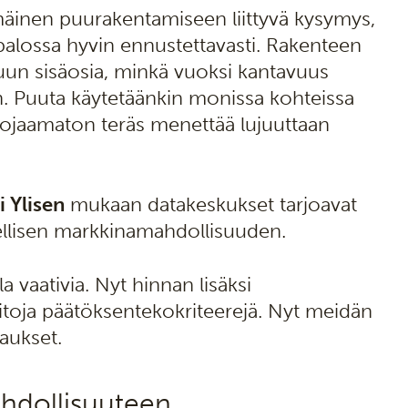
mäinen puurakentamiseen liittyvä kysymys,
ipalossa hyvin ennustettavasti. Rakenteen
a puun sisäosia, minkä vuoksi kantavuus
n. Puuta käytetäänkin monissa kohteissa
suojaamaton teräs menettää lujuuttaan
i Ylisen
mukaan datakeskukset tarjoavat
ellisen markkinamahdollisuuden.
a vaativia. Nyt hinnan lisäksi
itoja päätöksentekokriteerejä. Nyt meidän
aukset.
ahdollisuuteen