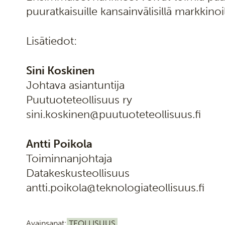
puuratkaisuille kansainvälisillä markkinoil
Lisätiedot:
Sini Koskinen
Johtava asiantuntija
Puutuoteteollisuus ry
sini.koskinen@puutuoteteollisuus.fi
Antti Poikola
Toiminnanjohtaja
Datakeskusteollisuus
antti.poikola@teknologiateollisuus.fi
Avainsanat:
TEOLLISUUS