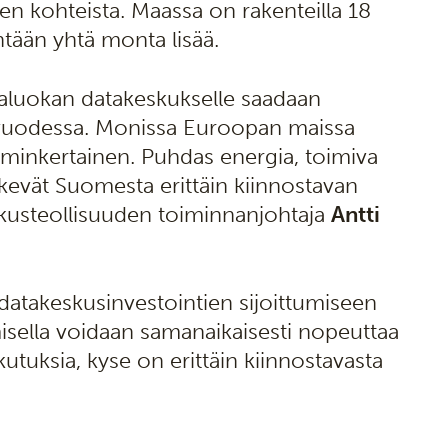
en kohteista. Maassa on rakenteilla 18
ntään yhtä monta lisää.
aluokan datakeskukselle saadaan
sa vuodessa. Monissa Euroopan maissa
kolminkertainen. Puhdas energia, toimiva
tekevät Suomesta erittäin kiinnostavan
kusteollisuuden toiminnanjohtaja
Antti
datakeskusinvestointien sijoittumiseen
misella voidaan samanaikaisesti nopeuttaa
utuksia, kyse on erittäin kiinnostavasta