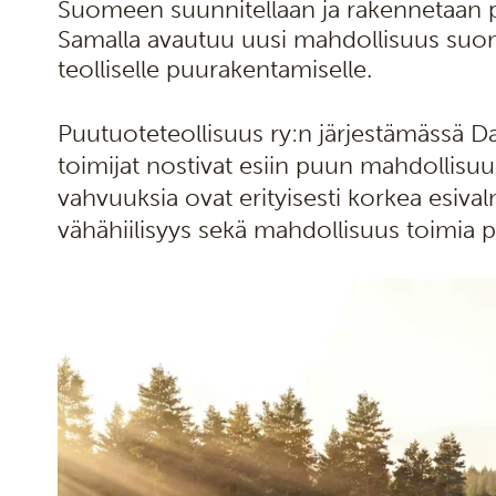
Suomeen suunnitellaan ja rakennetaan p
Samalla avautuu uusi mahdollisuus suoma
teolliselle puurakentamiselle.
Puutuoteteollisuus ry:n järjestämässä D
toimijat nostivat esiin puun mahdollis
vahvuuksia ovat erityisesti korkea esiv
vähähiilisyys sekä mahdollisuus toimia pi