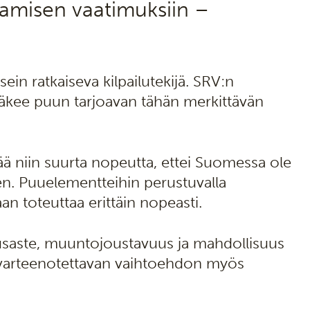
amisen vaatimuksiin –
n ratkaiseva kilpailutekijä. SRV:n
äkee puun tarjoavan tähän merkittävän
ä niin suurta nopeutta, ettei Suomessa ole
en. Puuelementteihin perustuvalla
n toteuttaa erittäin nopeasti.
saste, muuntojoustavuus ja mahdollisuus
tä varteenotettavan vaihtoehdon myös