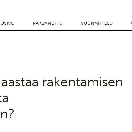
TUSIVU
RAKENNETTU
SUUNNITTELU
aastaa rakentamisen
ta
an?