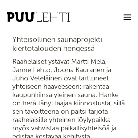
26.2.2025
Yhteisöllinen saunaprojekti
kiertotalouden hengessä
Raahelaiset ystävät Martti Mela,
Janne Lehto, Joona Kauranen ja
Juho Veteläinen ovat tarttuneet
yhteiseen haaveeseen: rakentaa
kaupunkiinsa yleinen sauna. Hanke
on herättänyt laajaa kiinnostusta, sillä
sen tavoitteena on paitsi tarjota
raahelaisille yhteinen löylypaikka
myös vahvistaa paikallisyhteisöä ja
edistää kestävää kehitystä.