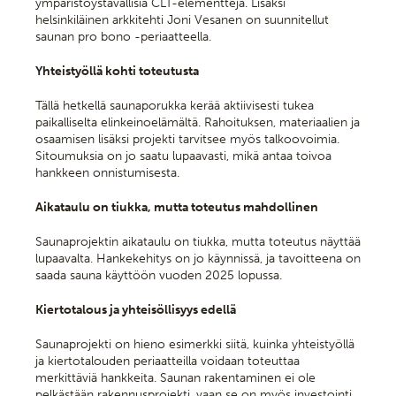
ympäristöystävällisiä CLT-elementtejä. Lisäksi
helsinkiläinen arkkitehti Joni Vesanen on suunnitellut
saunan pro bono -periaatteella.
Yhteistyöllä kohti toteutusta
Tällä hetkellä saunaporukka kerää aktiivisesti tukea
paikalliselta elinkeinoelämältä. Rahoituksen, materiaalien ja
osaamisen lisäksi projekti tarvitsee myös talkoovoimia.
Sitoumuksia on jo saatu lupaavasti, mikä antaa toivoa
hankkeen onnistumisesta.
Aikataulu on tiukka, mutta toteutus mahdollinen
Saunaprojektin aikataulu on tiukka, mutta toteutus näyttää
lupaavalta. Hankekehitys on jo käynnissä, ja tavoitteena on
saada sauna käyttöön vuoden 2025 lopussa.
Kiertotalous ja yhteisöllisyys edellä
Saunaprojekti on hieno esimerkki siitä, kuinka yhteistyöllä
ja kiertotalouden periaatteilla voidaan toteuttaa
merkittäviä hankkeita. Saunan rakentaminen ei ole
pelkästään rakennusprojekti, vaan se on myös investointi