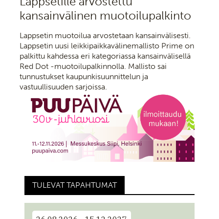
Lappsetille arvostettu
kansainvälinen muotoilupalkinto
Lappsetin muotoilua arvostetaan kansainvälisesti.
Lappsetin uusi leikkipaikkavälinemallisto Prime on
palkittu kahdessa eri kategoriassa kansainvälisellä
Red Dot -muotoilupalkinnolla. Mallisto sai
tunnustukset kaupunkisuunnittelun ja
vastuullisuuden sarjoissa.
TULEVAT TAPAHTUMAT