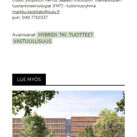
Oulun yliopiston Kerttu Saalasti Instituutin Tulevaisuuden
tuotantoteknologiat (FMT) -tutkimusryhmä
markku.keskitalo@oulu.fi
puh: 040 7750337
Avainsanat:
HYBRIDI
TKI
TUOTTEET
VASTUULLISUUS
LUE MYÖS