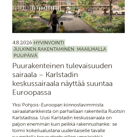
4.8.2026
HYVINVOINTI
JULKINEN RAKENTAMINEN
MAAILMALLA
PUUPÄIVÄ
Puurakenteinen tulevaisuuden
sairaala – Karlstadin
keskussairaala näyttää suuntaa
Euroopassa
Yksi Pohjois-Euroopan kiinnostavimmista
sairaalahankkeista on parhaillaan rakenteilla Ruotsin
Karlstadissa. Uusi Karlstadin keskussairaala on
paljon enemmän kuin pelkkä rakennushanke: se
toimii kokeilualustana uudenlaiselle tavalle
suunnitella terveydenhuollon ympäristöjä.