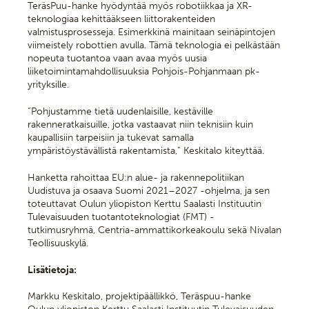
TeräsPuu-hanke hyödyntää myös robotiikkaa ja XR-
teknologiaa kehittääkseen liittorakenteiden
valmistusprosesseja. Esimerkkinä mainitaan seinäpintojen
viimeistely robottien avulla. Tämä teknologia ei pelkästään
nopeuta tuotantoa vaan avaa myös uusia
liiketoimintamahdollisuuksia Pohjois-Pohjanmaan pk-
yrityksille.
”Pohjustamme tietä uudenlaisille, kestäville
rakenneratkaisuille, jotka vastaavat niin teknisiin kuin
kaupallisiin tarpeisiin ja tukevat samalla
ympäristöystävällistä rakentamista,” Keskitalo kiteyttää.
Hanketta rahoittaa EU:n alue- ja rakennepolitiikan
Uudistuva ja osaava Suomi 2021–2027 -ohjelma, ja sen
toteuttavat Oulun yliopiston Kerttu Saalasti Instituutin
Tulevaisuuden tuotantoteknologiat (FMT) -
tutkimusryhmä, Centria-ammattikorkeakoulu sekä Nivalan
Teollisuuskylä.
Lisätietoja:
Markku Keskitalo, projektipäällikkö, Teräspuu-hanke