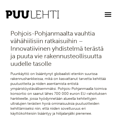
27.2.2025
Pohjois-Pohjanmaalta vauhtia
vähähiilisiin ratkaisuihin –
Innovatiivinen yhdistelmä terästä
ja puuta vie rakennusteollisuutta
uudelle tasolle
Puunkäyttö on lisääntynyt globaalisti etenkin suurissa
rakennushankkeissa, mikä on kasvattanut tarvetta kehittää
puutuotteita ja niiden asentamista entistä
ympäristöystävällisemmäksi. Pohjois-Pohjanmaalla toimiva
konsortio on saanut lähes 700 000 euron EU-rahoituksen
hankkeelle, jossa hyödynnetään alueella kehitettyjen
ultralujien terästen hyviä ominaisuuksia puutuotteiden
kehittämiseksi niin, että niiden soveltuvuus eri
käyttökohteisiin lisääntyy ja hiilijalanjälki pienenee.