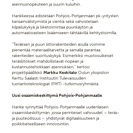
asennusnopeuteen ja suurin kuluihin.
Hankkeessa edistetään Pohjois-Pohjanmaan pk-yritysten
kansainvälistymistä ja vientiä sekä vahvistetaan
kilpailukykyä ja liiketoimintaa puunkäytön ja
automaatioasteen lisäämiseen tähtäävillä kehitystoimilla.
”Teräksen ja puun liittorakenteiden avulla voimme
pienentää materiaalitarvetta ja samalla parantaa
rakenteiden suorituskykyä. Esimerkiksi muotosulkeiset
teräsliitokset mahdollistavat nopean ja
kustannustehokkaan asennuksen,” kertoo
projektipäällikkö
Markku Keskitalo
Oulun yliopiston
Kerttu Saalasti Instituutin Tulevaisuuden
tuotantoteknologiat (FMT) -tutkimusryhmästä.
Uusi osaamiskeskittymä Pohjois-Pohjanmaalle
Hanke synnyttää Pohjois-Pohjanmaalle uudenlaisen
osaamiskeskittymän, jossa perinteiset vahvuudet – teräs-
ja puuteollisuus – yhdistyvät digitaalisuuteen ja
poikkitieteelliseen innovointiin.