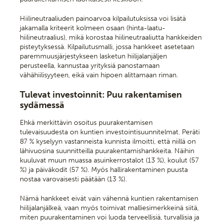
Hiilineutraaliuden painoarvoa kilpailutuksissa voi lisätä
jakamalla kriteerit kolmeen osaan (hinta-laatu-
hiilineutraalius), mikä korostaa hiilineutraaliutta hankkeiden
pisteytyksessä. Kilpailutusmalli, jossa hankkeet asetetaan
paremmuusjärjestykseen lasketun hiilijalanjäljen
perusteella, kannustaa yrityksiä panostamaan
vähähiilisyyteen, eikä vain hipoen alittamaan riman.
Tulevat investoinnit: Puu rakentamisen
sydämessä
Ehkä merkittävin osoitus puurakentamisen
tulevaisuudesta on kuntien investointisuunnitelmat. Peräti
87 % kyselyyn vastanneista kunnista ilmoitti, että niillä on
lähivuosina suunnitteilla puurakentamishankkeita. Näihin
kuuluvat muun muassa asuinkerrostalot (13 %), koulut (57
%) ja päiväkodit (57 %). Myös hallirakentaminen puusta
nostaa varovaisesti päätään (13 %).
Nämä hankkeet eivät vain vähennä kuntien rakentamisen
hiilijalanjälkeä, vaan myös toimivat malliesimerkkeinä siitä,
miten puurakentaminen voi luoda terveellisiä, turvallisia ja