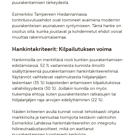
puurakentamisen tärkeydestä.
Esimerkiksi Tampereen Hiedanrannassa
tontinluovutusehdot ovat toimineet avaimena modernin
puurakenteisen asuinalueen syntymiseen. Tämä hanke on
osoitus siitä, kuinka joustavat ja kohdennetut ehdot voivat
muuttaa rakennusmaisemaa.
Hankintakriteerit: Kilpailutuksen voima
Hankinnoilla on merkittävä rooli kuntien puurakentamisen
edistämisessä. 52 % vastanneista kunnista ilmoitti
sisällyttäneensä puurakentamisen hankintakriteereihinsä.
Käytännöt vaihtelevat vaatimuksesta hiilijalanjäljen
laskentaan (35 %) lisäpisteiden antamiseen kilpailutuksissa
vähähiilisyydestä (30 %). Joillakin kunnilla on myös
tiukempia ehtoja, kuten puurakenteisten ratkaisujen tai
hiilijalanjäljen raja-arvojen edellyttäminen (22 %).
Näiden kriteerien avulla kunnat voivat tehokkaasti ohjata
markkinoita ja kannustaa toimijoita kestäviin valintoihin.
Esimerkiksi Lahdessa hankintakriteereihin on integroitu
hiilineutraaliustavoitteet, mikä on asettanut
puurakentamisen luontaisesti keskiöön.