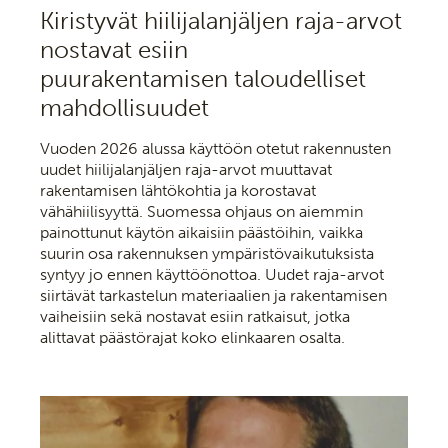
Kiristyvät hiilijalanjäljen raja-arvot
nostavat esiin
puurakentamisen taloudelliset
mahdollisuudet
Vuoden 2026 alussa käyttöön otetut rakennusten
uudet hiilijalanjäljen raja-arvot muuttavat
rakentamisen lähtökohtia ja korostavat
vähähiilisyyttä. Suomessa ohjaus on aiemmin
painottunut käytön aikaisiin päästöihin, vaikka
suurin osa rakennuksen ympäristövaikutuksista
syntyy jo ennen käyttöönottoa. Uudet raja-arvot
siirtävät tarkastelun materiaalien ja rakentamisen
vaiheisiin sekä nostavat esiin ratkaisut, jotka
alittavat päästörajat koko elinkaaren osalta.