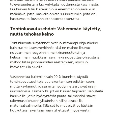
tulevaisuudesta ja luo yrityksille luottamusta kysynnästä.
Puukaavan tulisi kuitenkin olla enemmän ohjaava kuin
määräävä, jottei kaavalla ohjata suunnitelmiin, joita on
haastavaa tai kustannustehotonta toteuttaa.
Tontinluovutusehdot: Vähemmän käytetty,
mutta tehokas keino
Tontinluovutuskäytännöt ovat joustavampi ohjauskeino
kuin suorat kaavamerkinnät, sillä ne mahdollistavat
nopeamman reagoinnin markkinamuutoksiin ja
helpomman muokkaamisen, mikä nopeuttaa ohjausta ja
mahdollistaa porkkanoiden asettamisen, myös jo
kaavoitetuilla alueilla.
Vastanneista kuitenkin vain 22 % kunnista käyttää
tontinluovutusehtoja puurakentamisen edistämiseen,
mutta käytännöt, joissa niitä hyödynnetään, ovat usein
innovatiivisia. Esimerkiksi jotkin kunnat tarjoavat lisäpisteitä
hankkeille, jotka hyödyntävät puuta, tai mahdollistavat
rakennusoikeuden ylittämisen hiilineutraaleilla
materiaalivalinnoilla. Tällaiset toimet eivät pelkästään
houkuttele rakentajia, vaan lähettävät myös viestin