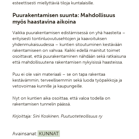
esteettisesti miellyttäviä tiloja kuntalaisille.
Puurakentamisen suunta: Mahdollisuus
myös haastavina aikoina
Vaikka puurakentamisen edistämisessä on yhä haasteita –
erityisesti tontinluovutusehtojen ja kaavoituksen
yhdenmukaisuudessa – kuntien sitoutuminen kestävään
rakentamiseen on vahvaa. Kaikki edellä mainitut toimet
osoittavat, että puurakentaminen nähdään sekä ratkaisuna
että mahdollisuutena rakentamisen nykyisissä haasteissa.
Puu ei ole vain materiaali – se on tapa rakentaa
kestävämmin, terveellisemmin sekä luoda työpaikkoja ja
vetovoimaa kunnille ja kaupungeille.
Nyt on kuntien aika osoittaa, että valoa todella on
rakentamisen tunnelin päässä.
Kirjoittaja: Sini Koskinen, Puutuoteteollisuus ry
Avainsanat:
KUNNAT