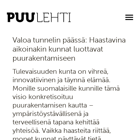
27.2.2025
Valoa tunnelin päässä: Haastavina
aikoinakin kunnat luottavat
puurakentamiseen
Tulevaisuuden kunta on vihreä,
innovatiivinen ja täynnä elämää.
Monille suomalaisille kunnille tämä
visio konkretisoituu
puurakentamisen kautta –
ympäristöystävällisenä ja
terveellisenä tapana kehittää
yhteisöä. Vaikka haasteita riittää,
monet kunnat näyttävät tietä