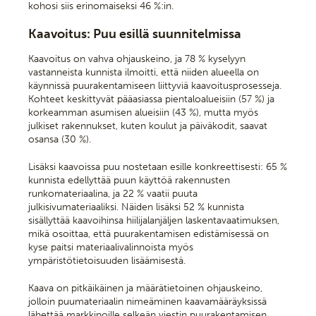
kohosi siis erinomaiseksi 46 %:in.
Kaavoitus: Puu esillä suunnitelmissa
Kaavoitus on vahva ohjauskeino, ja 78 % kyselyyn
vastanneista kunnista ilmoitti, että niiden alueella on
käynnissä puurakentamiseen liittyviä kaavoitusprosesseja.
Kohteet keskittyvät pääasiassa pientaloalueisiin (57 %) ja
korkeamman asumisen alueisiin (43 %), mutta myös
julkiset rakennukset, kuten koulut ja päiväkodit, saavat
osansa (30 %).
Lisäksi kaavoissa puu nostetaan esille konkreettisesti: 65 %
kunnista edellyttää puun käyttöä rakennusten
runkomateriaalina, ja 22 % vaatii puuta
julkisivumateriaaliksi. Näiden lisäksi 52 % kunnista
sisällyttää kaavoihinsa hiilijalanjäljen laskentavaatimuksen,
mikä osoittaa, että puurakentamisen edistämisessä on
kyse paitsi materiaalivalinnoista myös
ympäristötietoisuuden lisäämisestä.
Kaava on pitkäikäinen ja määrätietoinen ohjauskeino,
jolloin puumateriaalin nimeäminen kaavamääräyksissä
lähettää markkinoille selkeän viestin puurakentamisen