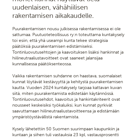
uudenlaisen, vähähiilisen
rakentamisen aikakaudelle.
Puurakentamisen nousu julkisessa rakentamisessa ei ole
sattumaa. Puutuoteteollisuus ry:n toteuttama kuntakysely
toi esiin, että yhä useampi kunta tekee strategisia
päätöksiä puurakentamisen edistämiseksi.
Tontinluovutusehtojen ja kaavoituksen lisäksi hankinnat ja
hiilineutraaliustavoitteet ovat saaneet jalansijaa
kunnallisessa päätöksenteossa.
Vaikka rakentamisen suhdanne on haastava, suomalaiset
kunnat löytävät kestävyyttä ja kehitystä puurakentamisen
kautta. Vuoden 2024 kuntakysely tarjoaa kattavan kuvan
siitä, miten puurakentamista edistetään käytännössä.
Tontinluovutusehdot, kaavoitus ja hankintakriteerit ovat
nousseet keskeisiksi työkaluiksi, kun kunnat pyrkivät
saavuttamaan hiilineutraaliustavoitteensa ja edistämään
ympäristöystävällistä rakentamista.
Kysely lähetettiin 50 Suomen suurimpaan kaupunkiin ja
kuntaan ja siihen tuli vastauksia 23 kpl, vastausprosentti