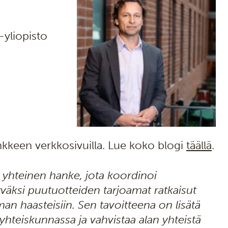
-yliopisto
nkkeen verkkosivuilla. Lue koko blogi
täällä
.
 yhteinen hanke, jota koordinoi
väksi puutuotteiden tarjoamat ratkaisut
man haasteisiin. Sen tavoitteena on lisätä
teiskunnassa ja vahvistaa alan yhteistä