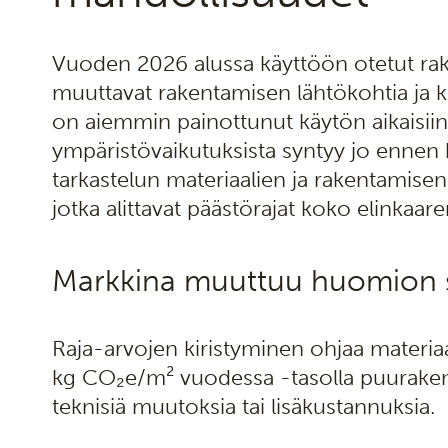
Vuoden 2026 alussa käyttöön otetut rake
muuttavat rakentamisen lähtökohtia ja k
on aiemmin painottunut käytön aikaisiin
ympäristövaikutuksista syntyy jo ennen k
tarkastelun materiaalien ja rakentamisen 
jotka alittavat päästörajat koko elinkaare
Markkina muuttuu huomion si
Raja-arvojen kiristyminen ohjaa materia
kg CO₂e/m² vuodessa -tasolla puurakente
teknisiä muutoksia tai lisäkustannuksia.