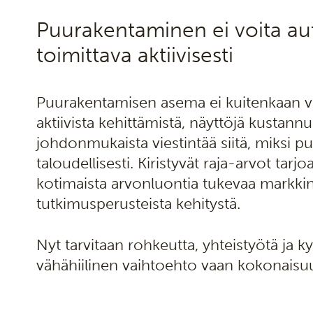
Puurakentaminen ei voita aut
toimittava aktiivisesti
Puurakentamisen asema ei kuitenkaan vah
aktiivista kehittämistä, näyttöjä kustann
johdonmukaista viestintää siitä, miksi 
taloudellisesti. Kiristyvät raja-arvot tar
kotimaista arvonluontia tukevaa markkina
tutkimusperusteista kehitystä.
Nyt tarvitaan rohkeutta, yhteistyötä ja ky
vähähiilinen vaihtoehto vaan kokonaisu