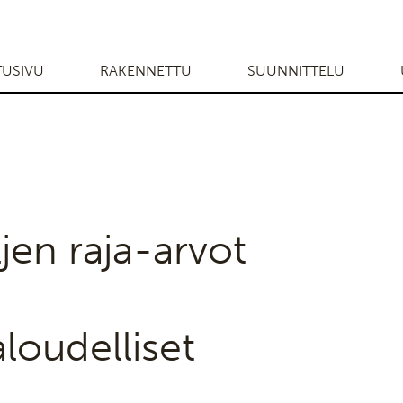
TUSIVU
RAKENNETTU
SUUNNITTELU
äljen raja-arvot
loudelliset