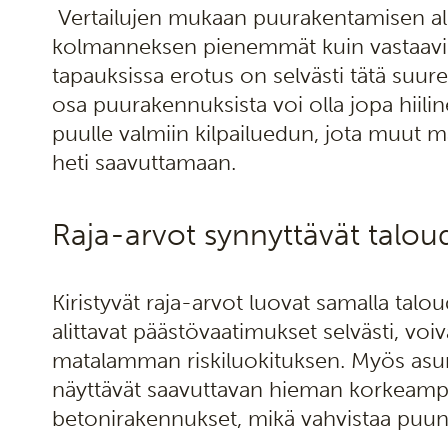
Vertailujen mukaan puurakentamisen alku
kolmanneksen pienemmät kuin vastaaviss
tapauksissa erotus on selvästi tätä suu
osa puurakennuksista voi olla jopa hiilin
puulle valmiin kilpailuedun, jota muut ma
heti saavuttamaan.
Raja-arvot synnyttävät talou
Kiristyvät raja-arvot luovat samalla talo
alittavat päästövaatimukset selvästi, voi
matalamman riskiluokituksen. Myös asun
näyttävät saavuttavan hieman korkeampi
betonirakennukset, mikä vahvistaa puu