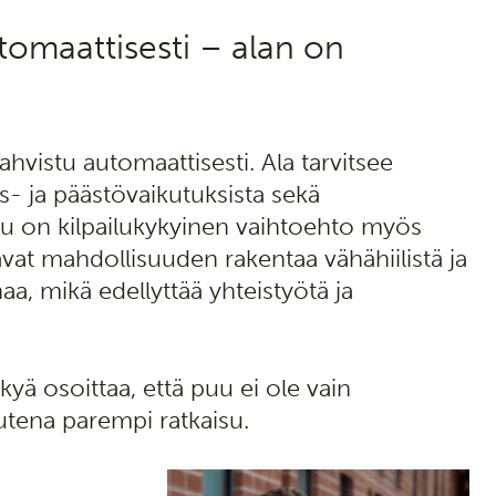
omaattisesti – alan on
vistu automaattisesti. Ala tarvitsee
us- ja päästövaikutuksista sekä
puu on kilpailukykyinen vaihtoehto myös
joavat mahdollisuuden rakentaa vähähiilistä ja
a, mikä edellyttää yhteistyötä ja
kyä osoittaa, että puu ei ole vain
utena parempi ratkaisu.