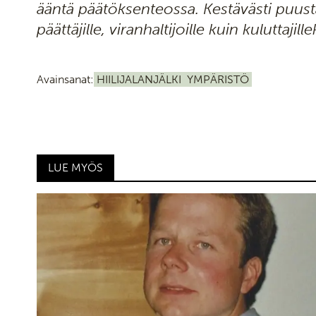
ääntä päätöksenteossa. Kestävästi puusta
päättäjille, viranhaltijoille kuin kuluttajille
Avainsanat:
HIILIJALANJÄLKI
YMPÄRISTÖ
LUE MYÖS