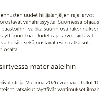
nnusten uudet hiilijalanjäljen raja-arvot
orostavat vähähiilisyyttä. Suomessa ohjaus
 päästöihin, vaikka suurin osa rakennuksen
äyttöönottoa. Uudet raja-arvot siirtävät
vaiheisiin sekä nostavat esiin ratkaisut,
n osalta.
irtyessä materiaaleihin
alivalintoja. Vuonna 2026 voimaan tullut 16
iset ratkaisut täyttävät vaatimukset ilman