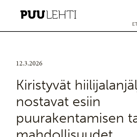
E
12.3.2026
Kiristyvät hiilijalanj
nostavat esiin
puurakentamisen ta
mahdollisuudet