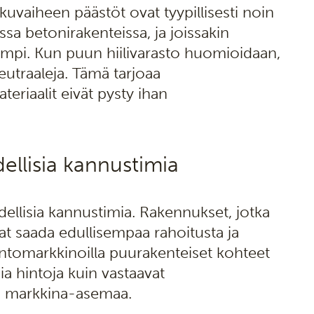
vaiheen päästöt ovat tyypillisesti noin
a betonirakenteissa, ja joissakin
rempi. Kun puun hiilivarasto huomioidaan,
eutraaleja. Tämä tarjoaa
teriaalit eivät pysty ihan
dellisia kannustimia
udellisia kannustimia. Rakennukset, jotka
vat saada edullisempaa rahoitusta ja
tomarkkinoilla puurakenteiset kohteet
a hintoja kuin vastaavat
n markkina-asemaa.