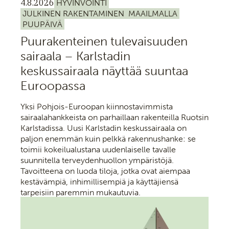
4.8.2026
HYVINVOINTI
JULKINEN RAKENTAMINEN
MAAILMALLA
PUUPÄIVÄ
Puurakenteinen tulevaisuuden
sairaala – Karlstadin
keskussairaala näyttää suuntaa
Euroopassa
Yksi Pohjois-Euroopan kiinnostavimmista
sairaalahankkeista on parhaillaan rakenteilla Ruotsin
Karlstadissa. Uusi Karlstadin keskussairaala on
paljon enemmän kuin pelkkä rakennushanke: se
toimii kokeilualustana uudenlaiselle tavalle
suunnitella terveydenhuollon ympäristöjä.
Tavoitteena on luoda tiloja, jotka ovat aiempaa
kestävämpiä, inhimillisempiä ja käyttäjiensä
tarpeisiin paremmin mukautuvia.