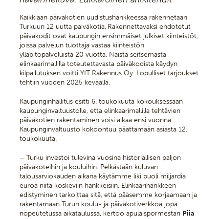
Kaikkiaan päiväkotien uudistushankkeessa rakennetaan
Turkuun 12 uutta päiväkotia.
Rakennettavaksi ehdotetut
päiväkodit ovat kaupungin ensimmäiset julkiset kiinteistöt,
joissa palvelun tuottaja vastaa kiinteistön
ylläpitopalveluista 20 vuotta. Näistä seitsemästä
elinkaarimallilla toteutettavasta päiväkodista käydyn
kilpailutuksen voitti YIT Rakennus Oy. Lopulliset tarjoukset
tehtiin vuoden 2025 keväällä.
Kaupunginhallitus esitti 6. toukokuuta kokouksessaan
kaupunginvaltuustolle, että elinkaarimallilla tehtävien
päiväkotien rakentaminen voisi alkaa ensi vuonna.
Kaupunginvaltuusto kokoontuu päättämään asiasta 12.
toukokuuta.
– Turku investoi tulevina vuosina historiallisen paljon
päiväkoteihin ja kouluihin. Pelkästään kuluvan
talousarviokauden aikana käytämme liki puoli miljardia
euroa niitä koskeviin hankkeisiin. Elinkaarihankkeen
edistyminen tarkoittaa sitä, että pääsemme korjaamaan ja
rakentamaan Turun koulu- ja päiväkotiverkkoa jopa
nopeutetussa aikataulussa, kertoo apulaispormestari
Piia