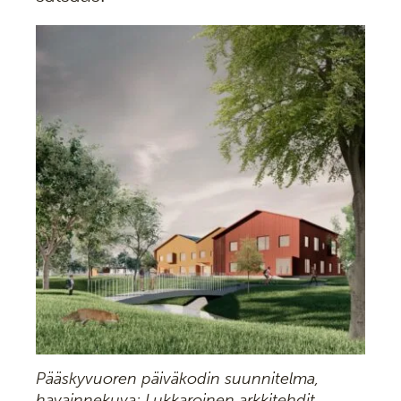
Pääskyvuoren päiväkodin suunnitelma,
havainnekuva: Lukkaroinen arkkitehdit