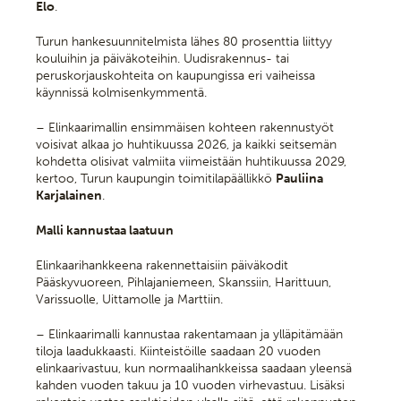
Elo
.
Turun hankesuunnitelmista lähes 80 prosenttia liittyy
kouluihin ja päiväkoteihin. Uudisrakennus- tai
peruskorjauskohteita on kaupungissa eri vaiheissa
käynnissä kolmisenkymmentä.
– Elinkaarimallin ensimmäisen kohteen rakennustyöt
voisivat alkaa jo huhtikuussa 2026, ja kaikki seitsemän
kohdetta olisivat valmiita viimeistään huhtikuussa 2029,
kertoo, Turun kaupungin toimitilapäällikkö
Pauliina
Karjalainen
.
Malli kannustaa laatuun
Elinkaarihankkeena rakennettaisiin päiväkodit
Pääskyvuoreen, Pihlajaniemeen, Skanssiin, Harittuun,
Varissuolle, Uittamolle ja Marttiin.
– Elinkaarimalli kannustaa rakentamaan ja ylläpitämään
tiloja laadukkaasti​. Kiinteistöille saadaan 20 vuoden
elinkaarivastuu, kun normaalihankkeissa saadaan yleensä
kahden vuoden takuu ja 10 vuoden virhevastuu. Lisäksi