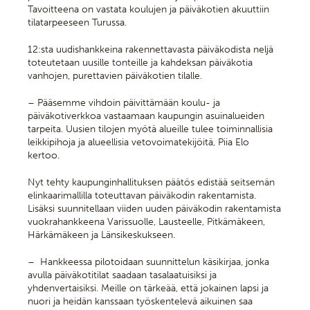
Tavoitteena on vastata koulujen ja päiväkotien akuuttiin
tilatarpeeseen Turussa.
12:sta uudishankkeina rakennettavasta päiväkodista neljä
toteutetaan uusille tonteille ja kahdeksan päiväkotia
vanhojen, purettavien päiväkotien tilalle.
– Pääsemme vihdoin päivittämään koulu- ja
päiväkotiverkkoa vastaamaan kaupungin asuinalueiden
tarpeita. Uusien tilojen myötä alueille tulee toiminnallisia
leikkipihoja ja alueellisia vetovoimatekijöitä, Piia Elo
kertoo.
Nyt tehty kaupunginhallituksen päätös edistää seitsemän
elinkaarimallilla toteuttavan päiväkodin rakentamista.
Lisäksi suunnitellaan viiden uuden päiväkodin rakentamista
vuokrahankkeena Varissuolle, Lausteelle, Pitkämäkeen,
Härkämäkeen ja Länsikeskukseen.
– Hankkeessa pilotoidaan suunnittelun käsikirjaa, jonka
avulla päiväkotitilat saadaan tasalaatuisiksi ja
yhdenvertaisiksi. Meille on tärkeää, että jokainen lapsi ja
nuori ja heidän kanssaan työskentelevä aikuinen saa