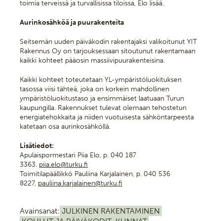
toimia terveissä ja turvallisissa tiloissa, Elo lisää.
Aurinkosähköä ja puurakenteita
Seitsemän uuden päiväkodin rakentajaksi valikoitunut YIT
Rakennus Oy on tarjouksessaan sitoutunut rakentamaan
kaikki kohteet pääosin massiivipuurakenteisina.
Kaikki kohteet toteutetaan YL-ympäristöluokituksen
tasossa viisi tähteä, joka on korkein mahdollinen
ympäristöluokitustaso ja ensimmäiset laatuaan Turun
kaupungilla. Rakennukset tulevat olemaan tehostetun
energiatehokkaita ja niiden vuotuisesta sähköntarpeesta
katetaan osa aurinkosähköllä.
Lisätiedot:
Apulaispormestari Piia Elo, p. 040 187
3363.
piia.elo@turku.fi
Toimitilapäällikkö Pauliina Karjalainen, p. 040 536
8227,
pauliina.karjalainen@turku.fi
Avainsanat:
JULKINEN RAKENTAMINEN