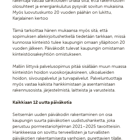
rakentaja vastaa sanktioiden uhalla siitä, että rakennusten
olosuhteet ja energiankulutus pysyvät sovitun mukaisina.
Myös luovutuskunto 20 vuoden päähän on lukittu,
Karjalainen kertoo
Tämä tarkoittaa hänen mukaansa myös sitä, että
sopimuksen allekirjoitushetkellä tiedetään tarkkaan, missä
kunnossa kiinteistö tulee kaupungin omaan ylläpitoon 20
vuoden jälkeen. ​Päiväkodit tulevat kaupungin omistaman
kiinteistöosakeyhtiön omistukseen.
Malliin liittyvä palvelusopimus pitää sisällään muun muassa
kiinteistön hoidon vuosikorjauksineen, ulkoalueiden
hoidon, siivouspalvelut ja turvapalvelut. Palveluntuottaja
myös vastaa kaikista hankkimistaan ja asentamistaan
rakennusosista, järjestelmistä, laitteista ja varusteista.
Kaikkiaan 12 uutta päiväkotia
Seitsemän uuden päiväkodin rakentaminen on osa
kaupungin suurta päiväkotien uudistushanketta, joka
perustuu pormestariohjelman 2021–2025 tavoitteisiin.
Hankkeessa on sovittu terveellisten ja turvallisten
päiväkotien rakentamisesta vanhojen, purettavien tilalle.