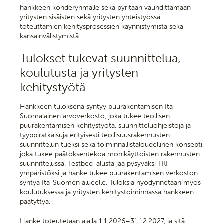
hankkeen kohderyhmälle sekä pyritään vauhdittamaan
yritysten sisäisten sekä yritysten yhteistyössä
toteuttamien kehitysprosessien käynnistymistä sekä
kansainvälistymistä.
Tulokset tukevat suunnittelua,
koulutusta ja yritysten
kehitystyötä
Hankkeen tuloksena syntyy puurakentamisen Itä-
Suomalainen arvoverkosto, joka tukee teollisen
puurakentamisen kehitystyötä, suunnitteluohjeistoja ja
tyyppiratkaisuja erityisesti teollisuusrakennusten
suunnittelun tueksi sekä toiminnallistaloudellinen konsepti,
joka tukee päätöksentekoa monikäyttöisten rakennusten
suunnittelussa. Testbed-alusta jää pysyväksi TKI-
ympäristöksi ja hanke tukee puurakentamisen verkoston
syntyä Itä-Suomen alueelle. Tuloksia hyödynnetään myös
koulutuksessa ja yritysten kehitystoiminnassa hankkeen
päätyttyä.
Hanke toteutetaan ajalla 1.1.2026–31.12.2027, ja sitä