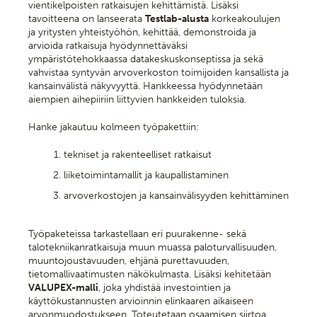
vientikelpoisten ratkaisujen kehittämistä. Lisäksi
tavoitteena on lanseerata
Testlab-alusta
korkeakoulujen
ja yritysten yhteistyöhön, kehittää, demonstroida ja
arvioida ratkaisuja hyödynnettäväksi
ympäristötehokkaassa datakeskuskonseptissa ja sekä
vahvistaa syntyvän arvoverkoston toimijoiden kansallista ja
kansainvälistä näkyvyyttä. Hankkeessa hyödynnetään
aiempien aihepiiriin liittyvien hankkeiden tuloksia.
Hanke jakautuu kolmeen työpakettiin:
tekniset ja rakenteelliset ratkaisut
liiketoimintamallit ja kaupallistaminen
arvoverkostojen ja kansainvälisyyden kehittäminen
Työpaketeissa tarkastellaan eri puurakenne- sekä
talotekniikanratkaisuja muun muassa paloturvallisuuden,
muuntojoustavuuden, ehjänä purettavuuden,
tietomallivaatimusten näkökulmasta. Lisäksi kehitetään
VALUPEX-malli
, joka yhdistää investointien ja
käyttökustannusten arvioinnin elinkaaren aikaiseen
arvonmuodostukseen. Toteutetaan osaamisen siirtoa