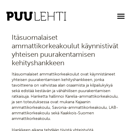
28.1.2026
Itäsuomalaiset
ammattikorkeakoulut käynnistivät
yhteisen puurakentamisen
kehityshankkeen
Itäsuomalaiset ammattikorkeakoulut ovat käynnistäneet
yhteisen puurakentamisen kehityshankkeen, jonka
tavoitteena on vahvistaa alan osaamista ja kilpailukykyä
sekä edistää kestävän ja vähähiilisen puurakentamisen
ratkaisuja. Hanketta hallinnoi Karelia-ammattikorkeakoulu,
ja sen toteutuksessa ovat mukana Kajaanin
ammattikorkeakoulu, Savonia-ammattikorkeakoulu, LAB-
ammattikorkeakoulu sekä Kaakkois-Suomen
ammattikorkeakoulu.
Hankkeen aikana tehdään tiivistä yhteistyötä