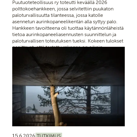
Puutuoteteollisuus ry toteutti keväällä 2026
polttokoehankkeen, jossa selvitettiin puukaton
paloturvallisuutta tilanteessa, jossa katolle
asennetun aurinkopaneelikentän alla syttyy palo.
Hankkeen tavoitteena oli tuottaa käytännönläheistä
tietoa aurinkopaneeliasennusten suunnittelun ja
paloturvallisen toteutuksen tueksi. Kokeen tulokset
osoittavat, että testattu rakenne on oikein
toteutettuna turvallinen.
15.6.2026
TUTKIMUS