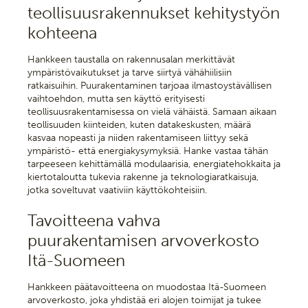
teollisuusrakennukset kehitystyön
kohteena
Hankkeen taustalla on rakennusalan merkittävät
ympäristövaikutukset ja tarve siirtyä vähähiilisiin
ratkaisuihin. Puurakentaminen tarjoaa ilmastoystävällisen
vaihtoehdon, mutta sen käyttö erityisesti
teollisuusrakentamisessa on vielä vähäistä. Samaan aikaan
teollisuuden kiinteiden, kuten datakeskusten, määrä
kasvaa nopeasti ja niiden rakentamiseen liittyy sekä
ympäristö- että energiakysymyksiä. Hanke vastaa tähän
tarpeeseen kehittämällä modulaarisia, energiatehokkaita ja
kiertotaloutta tukevia rakenne ja teknologiaratkaisuja,
jotka soveltuvat vaativiin käyttökohteisiin.
Tavoitteena vahva
puurakentamisen arvoverkosto
Itä-Suomeen
Hankkeen päätavoitteena on muodostaa Itä-Suomeen
arvoverkosto, joka yhdistää eri alojen toimijat ja tukee