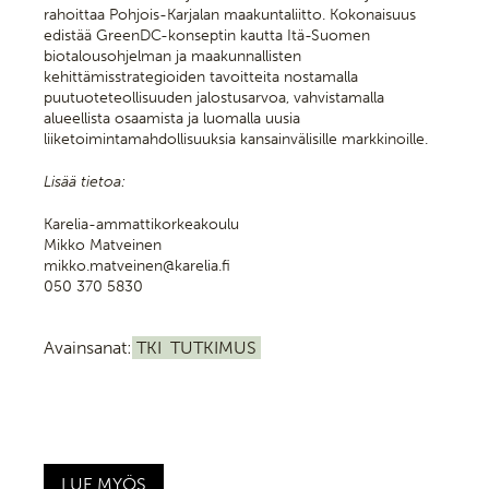
rahoittaa Pohjois-Karjalan maakuntaliitto. Kokonaisuus
edistää GreenDC-konseptin kautta Itä-Suomen
biotalousohjelman ja maakunnallisten
kehittämisstrategioiden tavoitteita nostamalla
puutuoteteollisuuden jalostusarvoa, vahvistamalla
alueellista osaamista ja luomalla uusia
liiketoimintamahdollisuuksia kansainvälisille markkinoille.
Lisää tietoa:
Karelia-ammattikorkeakoulu
Mikko Matveinen
mikko.matveinen@karelia.fi
050 370 5830
Avainsanat:
TKI
TUTKIMUS
LUE MYÖS