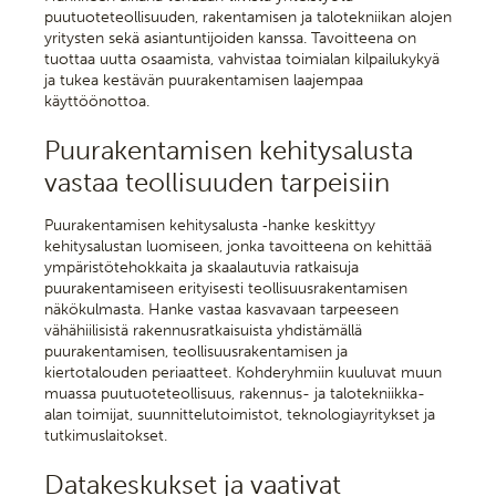
puutuoteteollisuuden, rakentamisen ja talotekniikan alojen
yritysten sekä asiantuntijoiden kanssa. Tavoitteena on
tuottaa uutta osaamista, vahvistaa toimialan kilpailukykyä
ja tukea kestävän puurakentamisen laajempaa
käyttöönottoa.
Puurakentamisen kehitysalusta
vastaa teollisuuden tarpeisiin
Puurakentamisen kehitysalusta ‑hanke keskittyy
kehitysalustan luomiseen, jonka tavoitteena on kehittää
ympäristötehokkaita ja skaalautuvia ratkaisuja
puurakentamiseen erityisesti teollisuusrakentamisen
näkökulmasta. Hanke vastaa kasvavaan tarpeeseen
vähähiilisistä rakennusratkaisuista yhdistämällä
puurakentamisen, teollisuusrakentamisen ja
kiertotalouden periaatteet. Kohderyhmiin kuuluvat muun
muassa puutuoteteollisuus, rakennus- ja talotekniikka-
alan toimijat, suunnittelutoimistot, teknologiayritykset ja
tutkimuslaitokset.
Datakeskukset ja vaativat