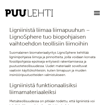
21.5.2026
Ligniinistä liimaa liimapuuhun –
LignoSphere tuo biopohjaisen
vaihtoehdon teollisiin liimoihin
Suomalainen biomateriaaliyritys LignoSphere kehittää
ligniinipohjaisia liimoja ja pinnoitteita, joilla voidaan korvata
fossiilipohjaisia epokseja erityisesti rakentamisessa ja
puutuoteteollisuudessa. Uudet materiaalit soveltuvat
vaativiin käyttökohteisiin, kuten liimapuun ja muiden
insinööripuutuotteiden valmistukseen.
Ligniinistä funktionaalisiksi
liimamateriaaleiksi
Metsäteollisuudessa on pitkään todettu, että ligniinistä voi