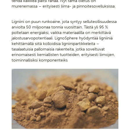
tehdä kaikkea paitsi rahaa. Nyt tämä oletus on
murenemassa – erityisesti liima- ja pinnoitesovelluksissa.
Ligniini on puun runkoaine, jota syntyy selluteollisuudessa
arviolta 50 miljoonaa tonnia vuosittain. Tästä yli 95 %
poltetaan energiaksi, vaikka materiaalilla on merkittävä
jalostusarvopotentiaali. LignoSphere hyödyntää ligniiniä
kehittämällä siitä kolloidisia ligniinipartikkeleita –
tasalaatuisia pallomaisia rakenteita, jotka soveltuvat
erinomaisesti kemiallisten tuotteiden, erityisesti liimojen,
toiminnallisiksi komponenteiks