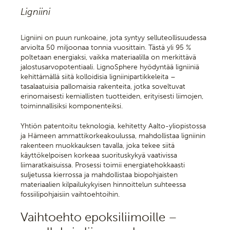
Ligniini
Ligniini on puun runkoaine, jota syntyy selluteollisuudessa
arviolta 50 miljoonaa tonnia vuosittain. Tästä yli 95 %
poltetaan energiaksi, vaikka materiaalilla on merkittävä
jalostusarvopotentiaali. LignoSphere hyödyntää ligniiniä
kehittämällä siitä kolloidisia ligniinipartikkeleita –
tasalaatuisia pallomaisia rakenteita, jotka soveltuvat
erinomaisesti kemiallisten tuotteiden, erityisesti liimojen,
toiminnallisiksi komponenteiksi.
Yhtiön patentoitu teknologia, kehitetty Aalto-yliopistossa
ja Hämeen ammattikorkeakoulussa, mahdollistaa ligniinin
rakenteen muokkauksen tavalla, joka tekee siitä
käyttökelpoisen korkeaa suorituskykyä vaativissa
liimaratkaisuissa. Prosessi toimii energiatehokkaasti
suljetussa kierrossa ja mahdollistaa biopohjaisten
materiaalien kilpailukykyisen hinnoittelun suhteessa
fossiilipohjaisiin vaihtoehtoihin.
Vaihtoehto epoksiliimoille –