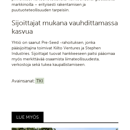
markkinoilla – erityisesti rakentamisen ja
puutuoteteollisuuden tarpeisiin.
Sijoittajat mukana vauhdittamassa
kasvua
Yhtiö on saanut Pre-Seed -rahoituksen, jonka
pääsijoittajina toimivat Kiilto Ventures ja Stephen
Industries. Sijoittajat tuovat hankkeeseen paitsi pääomaa
myös merkittävää osaamista liimateollisuudesta,
verkostoja sekä tukea kaupallistamiseen.
Avainsanat:
TKI
LUE MYÖS