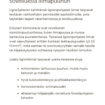
sovelluksia liimapuuhun
LignoSpheren kehittämät ligniinipohjaiset liimat tarjoavat
kestävän vaihtoehdon perinteisille epoksiliimoille, joita
käytetään laajasti rakentamisessa ja teollisuudessa.
Erityisen kiinnostavia ovat sovellukset
insinööripuutuotteissa, kuten liimapuussa ja muissa
kantavissa puurakenteissa. Testeissä ligniinipohjaiset liimat
ovat saavuttaneet erittäin korkean leikkauslujuuden (yli 10
N/mm²), mikä asettaa ne suorituskyvyltään samalle tasolle
tai kilpailukykyisiksi suhteessa nykyisiin teollisiin liimoihin.
Lisäksi ligniiniliimat tarjoavat useita keskeisiä etuja:
erinomainen tarttuvuus puuhun, mutta myös
betoniin ja metalliin
hyvä kulutuskestävyys ja pitkäaikaiskestävyys
korroosionesto-ominaisuudet
alhaisempi hiilijalanjälki verrattuna fossiilipohjaisiin
liimoihin