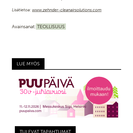
Lisätietoa:
www.zehnder-cleanairsolutions.com
Avainsanat:
TEOLLISUUS
LUE MYÖS
TULEVAT TAPAHTUMAT