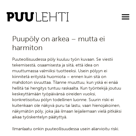
2.6.2026
Puupöly on arkea – mutta ei
harmiton
Puuteollisuudessa pöly kuuluu työn kuvaan. Se viestii
tekemisestä, osaamisesta ja siitä, että idea on
muuttumassa valmiiksi tuotteeksi. Usein pölyyn ei
kiinnitetä erityistä huomiota – ennen kuin sitä on
mahdoton sivuuttaa. Tilanne muuttuu, kun yskä ei enää
hellitä tai hengitys tuntuu raskaalta. Kun työntekijä joutuu
keskeyttämään työpäivänsä oireiden vuoksi,
konkretisoituu pölyn todellinen luonne. Suurin riski ei
kuitenkaan ole näkyvä puru tai lastu, vaan hienojakoinen,
näkymätön pöly, joka jää ilmaan leijailemaan vielä pitkäksi
aikaa työskentelyn päätyttyä.
Ilmanlaatu onkin puuteollisuudessa usein aliarvioitu riski.