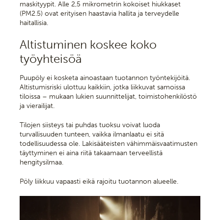
maskityypit. Alle 2,5 mikrometrin kokoiset hiukkaset
(PM2.5) ovat erityisen haastavia hallita ja terveydelle
haitallisia.
Altistuminen koskee koko
työyhteisöä
Puupöly ei kosketa ainoastaan tuotannon työntekijöitä.
Altistumisriski ulottuu kaikkiin, jotka liikkuvat samoissa
tiloissa – mukaan lukien suunnittelijat, toimistohenkilöstö
ja vierailijat.
Tilojen siisteys tai puhdas tuoksu voivat luoda
turvallisuuden tunteen, vaikka ilmanlaatu ei sitä
todellisuudessa ole. Lakisääteisten vähimmäisvaatimusten
täyttyminen ei aina riitä takaamaan terveellistä
hengitysilmaa.
Pöly liikkuu vapaasti eikä rajoitu tuotannon alueelle.