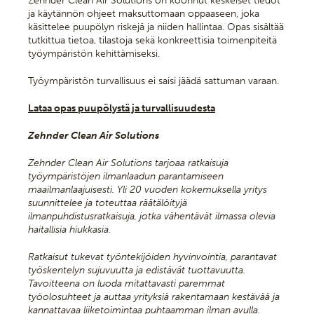
Zehnder Clean Air Solutions on koonnut keskeiset tiedot
ja käytännön ohjeet maksuttomaan oppaaseen, joka
käsittelee puupölyn riskejä ja niiden hallintaa. Opas sisältää
tutkittua tietoa, tilastoja sekä konkreettisia toimenpiteitä
työympäristön kehittämiseksi.
Työympäristön turvallisuus ei saisi jäädä sattuman varaan.
Lataa opas puupölystä ja turvallisuudesta
Zehnder Clean Air Solutions
Zehnder Clean Air Solutions tarjoaa ratkaisuja
työympäristöjen ilmanlaadun parantamiseen
maailmanlaajuisesti. Yli 20 vuoden kokemuksella yritys
suunnittelee ja toteuttaa räätälöityjä
ilmanpuhdistusratkaisuja, jotka vähentävät ilmassa olevia
haitallisia hiukkasia.
Ratkaisut tukevat työntekijöiden hyvinvointia, parantavat
työskentelyn sujuvuutta ja edistävät tuottavuutta.
Tavoitteena on luoda mitattavasti paremmat
työolosuhteet ja auttaa yrityksiä rakentamaan kestävää ja
kannattavaa liiketoimintaa puhtaamman ilman avulla.