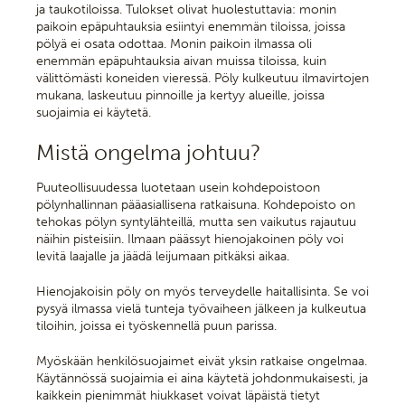
ja taukotiloissa. Tulokset olivat huolestuttavia: monin
paikoin epäpuhtauksia esiintyi enemmän tiloissa, joissa
pölyä ei osata odottaa. Monin paikoin ilmassa oli
enemmän epäpuhtauksia aivan muissa tiloissa, kuin
välittömästi koneiden vieressä. Pöly kulkeutuu ilmavirtojen
mukana, laskeutuu pinnoille ja kertyy alueille, joissa
suojaimia ei käytetä.
Mistä ongelma johtuu?
Puuteollisuudessa luotetaan usein kohdepoistoon
pölynhallinnan pääasiallisena ratkaisuna. Kohdepoisto on
tehokas pölyn syntylähteillä, mutta sen vaikutus rajautuu
näihin pisteisiin. Ilmaan päässyt hienojakoinen pöly voi
levitä laajalle ja jäädä leijumaan pitkäksi aikaa.
Hienojakoisin pöly on myös terveydelle haitallisinta. Se voi
pysyä ilmassa vielä tunteja työvaiheen jälkeen ja kulkeutua
tiloihin, joissa ei työskennellä puun parissa.
Myöskään henkilösuojaimet eivät yksin ratkaise ongelmaa.
Käytännössä suojaimia ei aina käytetä johdonmukaisesti, ja
kaikkein pienimmät hiukkaset voivat läpäistä tietyt