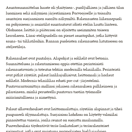
Asuntosuunnittelun haaste oli yksityisen-, puolĳulkisen ja julkisen tilan
luominen sekä näkymien järjestäminen Porvoojoelle ja toisaalta
asuntojen suojaaminen suorilta näkymiltä. Rakennusten liikennepuoli
on pohjoisessa ja asuintilat suuntautuvat idästä etelän kautta länteen.
Olohuone, keittiö ja pääterassi on sĳoitettu useimmiten toiseen
kerrokseen. Länsi-eteläpuolella on pienet asuntopihat, jotka liittyvät
sauna- tai takkatiloihin. Rannan puoleisten rakennusten katutasossa on
ateljeetiloja.
Rakennukset ovat puutaloja. Alapohjat ja sokkelit ovat betonia.
Suunnittelussa ja rakentamisessa oppia otettiin perinteisistä
rakennustavoista ja toteutus tehtiin modernilla tekniikalla. Perinteistä
ovat pitkät räystäät, paksut lankkujulkisivut, keittomaali ja korkeat
sokkelit. Modernia tekniikkaa edusti pre-cut -järjestelmä.
Puutavarantoimittaja mallinsi jokaisen rakennuksen palkkeineen ja
pilareineen, minkä perusteella puutavara tuotiin työmaalle
määrämitallisena ja nimettynä.
Paksut ulkoverhoukset ovat keittomaalattuja, räystään alapinnat ja tiheä
puupaneeli öljymaalattuja. Suojaisissa kohdissa on käytetty valmiiksi
pinnoitettua vaneria, jonka reunat on suojattu maalaamalla.
Puuverhouksia täydentävät teräs-lasikatokset ja teräsrakenteiset
sisäportaat, jotka ovat muistuma porvoolaisten hiekkajaalojen