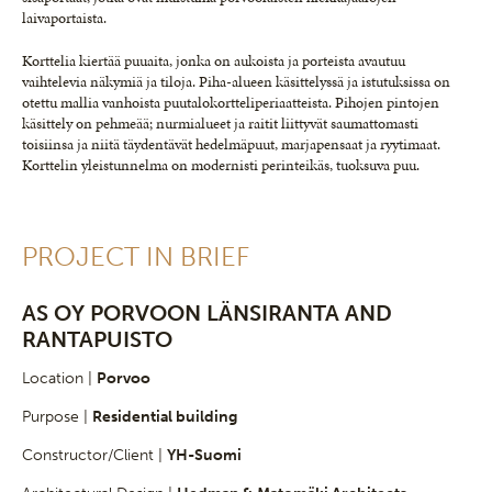
laivaportaista.
Korttelia kiertää puuaita, jonka on aukoista ja porteista avautuu
vaihtelevia näkymiä ja tiloja. Piha-alueen käsittelyssä ja istutuksissa on
otettu mallia vanhoista puutalokortteliperiaatteista. Pihojen pintojen
käsittely on pehmeää; nurmialueet ja raitit liittyvät saumattomasti
toisiinsa ja niitä täydentävät hedelmäpuut, marjapensaat ja ryytimaat.
Korttelin yleistunnelma on modernisti perinteikäs, tuoksuva puu.
PROJECT IN BRIEF
AS OY PORVOON LÄNSIRANTA AND
RANTAPUISTO
Location |
Porvoo
Purpose |
Residential building
Constructor/Client |
YH-Suomi