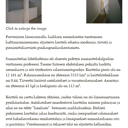
Click to enlarge the image.
Porvoojoen länsirannalla, kaikkien suomalaisten tunte­massa
kulttuurimaisemassa, sĳaitseva kortteli edustaa modernia, tiivistä ja
pienimittakaavaista puukaupunki­rakentamista.
Suunnittelun lähtökohtana oli alueesta pidetyn suunnittelukilpailun
voittaneen professori Tuomo Siitosen ehdotuksen pohjalta laadittu
asemakaava ja sitä täydentävä rakentamistapaohje. Korttelin pinta-ala on
12 161 m². Rakennusoikeus on yhteensä 5325 km² ja korttelitehokkuus
on 0,44. Tiiveyttä lisäävät autokatokset ja varastorakennukset. Asuntoja
on yhteensä 41 kpl ja keskipinta-ala on 112 m².
Kortteli on jaettu kahteen yhtiöön, joiden välissä on itä-länsisuuntainen
pysäköintialue. Autokatokset muo­dostavat korttelin sisäisen palorajan ja
siksi ne on tehty ”limilauta” -betonista nurkkalaudoin. Etelästä
pohjoiseen korttelin jakaa huoltoraitti, jonka joenpuoliset rakennukset
ovat kaksikerroksisia omakotitaloja ja länsipuoliset samankorkuisia rivi-
ja paritaloja. Väestönsuojat ja tekniset tilat on sĳoitettu kellareihin.