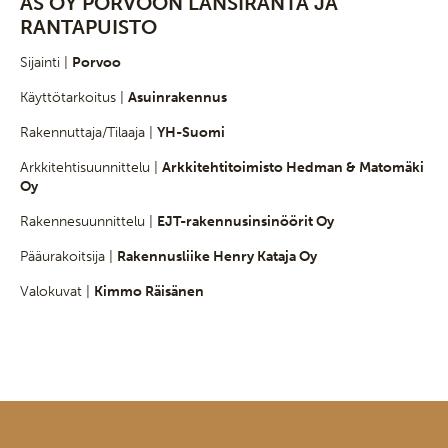
AS OY PORVOON LÄNSIRANTA JA
RANTAPUISTO
Sijainti |
Porvoo
Käyttötarkoitus |
Asuinrakennus
Rakennuttaja/Tilaaja |
YH-Suomi
Arkkitehtisuunnittelu |
Arkkitehtitoimisto Hedman & Matomäki
Oy
Rakennesuunnittelu |
EJT-rakennusinsinöörit Oy
Pääurakoitsija |
Rakennusliike Henry Kataja Oy
Valokuvat |
Kimmo Räisänen