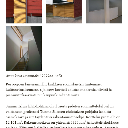
Avaa kuva isommaksi klikkaamalla
Porvoojoen länsirannalla, kaikkien suomalaisten tunte­massa
kulttuurimaisemassa, sĳaitseva kortteli edustaa modernia, tiivistä ja
pienimittakaavaista puukaupunki­rakentamista.
Suunnittelun lähtökohtana oli alueesta pidetyn suunnittelukilpailun
voittaneen professori Tuomo Siitosen ehdotuksen pohjalta laadittu
asemakaava ja sitä täydentävä rakentamistapaohje. Korttelin pinta-ala on
12 161 m². Rakennusoikeus on yhteensä 5325 km² ja korttelitehokkuus
on 0,44. Tiiveyttä lisäävät autokatokset ja varastorakennukset. Asuntoja