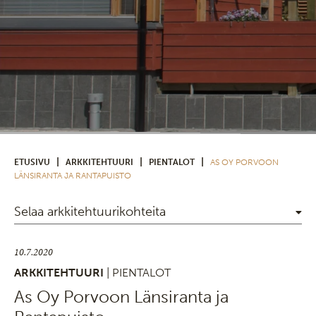
|
|
|
ETUSIVU
ARKKITEHTUURI
PIENTALOT
AS OY PORVOON
LÄNSIRANTA JA RANTAPUISTO
Selaa arkkitehtuurikohteita
10.7.2020
ARKKITEHTUURI
| PIENTALOT
As Oy Porvoon Länsiranta ja