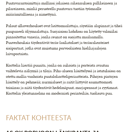
Puutavarantoimittaja mallinsi jokaisen rakennuksen palkkeineen ja
pilareineen, minkä perusteella puutavara tuotiin työmaalle
määrämitallisena ja nimettynä.
Paksut ulkoverhoukset ovat keittomaalattuja, räystään alapinnat ja tiheä
puupaneeli öljymaalattuja. Suojaisissa kohdissa on käytetty valmiiksi
pinnoitettua vaneria, jonka reunat on suojattu maalaamalla.
Puuverhouksia täydentävät teräs-lasikatokset ja teräsrakenteiset
sisäportaat, jotka ovat muistuma porvoolaisten hiekkajaalojen
laivaportaista.
Korttelia kiertää puuaita, jonka on aukoista ja porteista avautuu
vaihtelevia näkymiä ja tiloja. Piha-alueen käsittelyssä ja istutuksissa on
otettu mallia vanhoista puutalokortteliperiaatteista. Pihojen pintojen
käsittely on pehmeää; nurmialueet ja raitit liittyvät saumattomasti
toisiinsa ja niitä täydentävät hedelmäpuut, marjapensaat ja ryytimaat.
Korttelin yleistunnelma on modernisti perinteikäs, tuoksuva puu.
FAKTAT KOHTEESTA