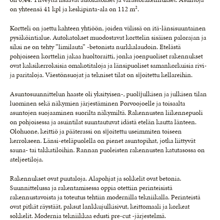
on yhteensä 41 kpl ja keskipinta-ala on 112 m².
Kortteli on jaettu kahteen yhtiöön, joiden välissä on itä-länsisuuntainen
pysäköintialue. Autokatokset muo­dostavat korttelin sisäisen palorajan ja
siksi ne on tehty ”limilauta” -betonista nurkkalaudoin. Etelästä
pohjoiseen korttelin jakaa huoltoraitti, jonka joenpuoliset rakennukset
ovat kaksikerroksisia omakotitaloja ja länsipuoliset samankorkuisia rivi-
ja paritaloja. Väestönsuojat ja tekniset tilat on sĳoitettu kellareihin.
Asuntosuunnittelun haaste oli yksityisen-, puolĳulkisen ja julkisen tilan
luominen sekä näkymien järjestäminen Porvoojoelle ja toisaalta
asuntojen suojaaminen suorilta näkymiltä. Rakennusten liikennepuoli
on pohjoisessa ja asuintilat suuntautuvat idästä etelän kautta länteen.
Olohuone, keittiö ja pääterassi on sĳoitettu useimmiten toiseen
kerrokseen. Länsi-eteläpuolella on pienet asuntopihat, jotka liittyvät
sauna- tai takkatiloihin. Rannan puoleisten rakennusten katutasossa on
ateljeetiloja.
Rakennukset ovat puutaloja. Alapohjat ja sokkelit ovat betonia.
Suunnittelussa ja rakentamisessa oppia otettiin perinteisistä
rakennustavoista ja toteutus tehtiin modernilla tekniikalla. Perinteistä
ovat pitkät räystäät, paksut lankkujulkisivut, keittomaali ja korkeat
sokkelit. Modernia tekniikkaa edusti pre-cut -järjestelmä.