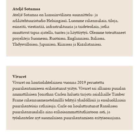
Ateljé Sotamaa
Ateljé Sotamaa on kansainvälinen suunnittelu- ja
arkkitehtuuristudio Helsingissä. Luomme rakennuksia, tiloja,
esineitä, viestintää, infrastruktuuria ja taideteoksia, jotka
muuttavat tapaa ajatella, tuntea ja käyttäytyä. Olemme toteuttaneet
projekteja Suomessa, Ruotsissa, Englannissa, Italiassa,
Yhdysvalloissa, Japanissa, Kiinassa ja Kazakstanissa.
Vivaret
Vivaret on kontiolahtelainen vuonna 2019 perustettu
puurakentamiseen erikoistunut yritys. Vivaret sai alkunsa puualan
ammattilaisen Jonathan Carlen halusta tarjota asiakkaille Timber
Frame rakennusmenetelmällä tehtyjä yksilöllisiä ja ensiluokkaisia
puurakenteisia ratkaisuja. Carle on kouluttautunut Ranskassa
puurakennusalalla aina erikoisammattitutkintoon asti, ja
työskentelee nyt suomalaisen puurakentamisen erityisosaajana.