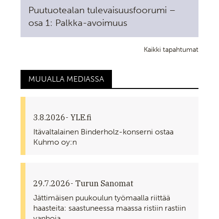
Puutuotealan tulevaisuusfoorumi –
osa 1: Palkka-avoimuus
Kaikki tapahtumat
MUUALLA MEDIASSA
3.8.2026
- YLE.fi
Itävaltalainen Binderholz-konserni ostaa
Kuhmo oy:n
29.7.2026
- Turun Sanomat
Jättimäisen puukoulun työmaalla riittää
haasteita: saastuneessa maassa ristiin rastiin
vanhoja...