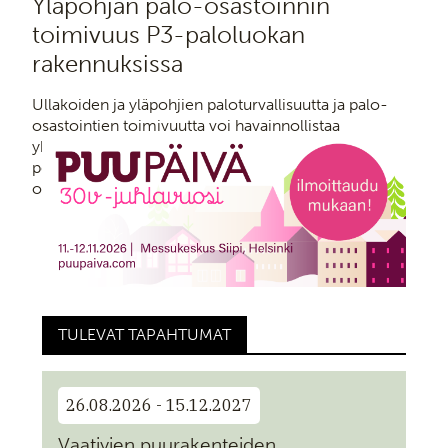
Yläpohjan palo-osastoinnin
toimivuus P3-paloluokan
rakennuksissa
Ullakoiden ja yläpohjien paloturvallisuutta ja palo-
osastointien toimivuutta voi havainnollistaa
yksityiskohtien ketjuna, jonka heikoimman lenkin
pettäessä kaikki muut hyvin suunnitellut ja toteutetut
osat menettävät merkityksensä.
TULEVAT TAPAHTUMAT
26.08.2026 - 15.12.2027
Vaativien puurakenteiden