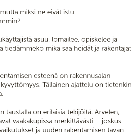
 mutta miksi ne eivät istu
remmin?
käyttäjistä asuu, lomailee, opiskelee ja
a tiedämmekö mikä saa heidät ja rakentajat
rakentamisen esteenä on rakennusalan
kyvyttömyys. Tällainen ajattelu on tietenkin
a.
austalla on erilaisia tekijöitä. Arvelen,
inavat vaakakupissa merkittävästi – joskus
vaikutukset ja uuden rakentamisen tavan