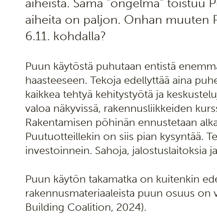
aiheista. Sama ”ongelma” toistuu 
aiheita on paljon. Onhan muuten Pu
6.11. kohdalla?
Puun käytöstä puhutaan entistä enemm
haasteeseen. Tekoja edellyttää aina puhe
kaikkea tehtyä kehitystyötä ja keskustel
valoa näkyvissä, rakennusliikkeiden kurss
Rakentamisen pöhinän ennustetaan alka
Puutuotteillekin on siis pian kysyntää. 
investoinnein. Sahoja, jalostuslaitoksia j
Puun käytön takamatka on kuitenkin edel
rakennusmateriaaleista puun osuus on va
Building Coalition, 2024).