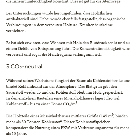
die Innenraumfeuchtigkeit konstant. Dies ist gut für die Atemwege.
Bei Untersuchungen wurde herausgefunden, dass Holzflächen
antibakteriell sind. Dabei wurde ebenfalls festgestellt, dass organische
Verbindungen in dem verbauten Holz u.a. Krankenhauskeime
vernichten.
Es hat sich erwiesen, dass Wohnen mit Holz den Blutdruck senkt und zu
einem Gefühl von Entspannung führt. Die Konzentrationsfähigkeit wird
verbessert und sogar die Herzfrequenz verlangsamt sich.
3 CO
-neutral
2
Während seines Wachstums fungiert der Baum als Kohlenstoffsenke und
bindet Kohlendioxid aus der Atmosphäre. Das Blattgrün gibt den
Sauerstoff wieder ab und der Kohlenstoff bleibt im Holz gespeichert.
In den einzelnen Bauteilen eines Massivholzhauses lagert also viel
3
Kohlenstoff – bis zu einer Tonne CO
/m
.
2
2
Die Holzteile eines Massivholzhauses mittlerer Größe (145 m
) binden
mehr als 30 Tonnen Kohlenstoff. Dieser Kohlenstoffspeicher
kompensiert die Nutzung eines PKW mit Verbrennungsmotor für mehr
als 15 Jahre.