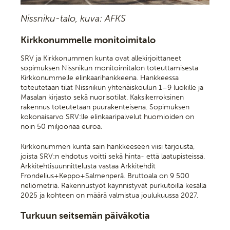
Nissniku-talo, kuva: AFKS
Kirkkonummelle monitoimitalo
SRV ja Kirkkonummen kunta ovat allekirjoittaneet
sopimuksen Nissnikun monitoimitalon toteuttamisesta
Kirkkonummelle elinkaarihankkeena. Hankkeessa
toteutetaan tilat Nissnikun yhtenäiskoulun 1–9 luokille ja
Masalan kirjasto sekä nuorisotilat. Kaksikerroksinen
rakennus toteutetaan puurakenteisena. Sopimuksen
kokonaisarvo SRV:lle elinkaaripalvelut huomioiden on
noin 50 miljoonaa euroa.
Kirkkonummen kunta sain hankkeeseen viisi tarjousta,
joista SRV:n ehdotus voitti sekä hinta- että laatupisteissä.
Arkkitehtisuunnittelusta vastaa Arkkitehdit
Frondelius+Keppo+Salmenperä. Bruttoala on 9 500
neliömetriä. Rakennustyöt käynnistyvät purkutöillä kesällä
2025 ja kohteen on määrä valmistua joulukuussa 2027.
Turkuun seitsemän päiväkotia