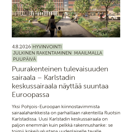
4.8.2026
HYVINVOINTI
JULKINEN RAKENTAMINEN
MAAILMALLA
PUUPÄIVÄ
Puurakenteinen tulevaisuuden
sairaala – Karlstadin
keskussairaala näyttää suuntaa
Euroopassa
Yksi Pohjois-Euroopan kiinnostavimmista
sairaalahankkeista on parhaillaan rakenteilla Ruotsin
Karlstadissa. Uusi Karlstadin keskussairaala on
paljon enemmän kuin pelkkä rakennushanke: se
toimii kokeilualustana uudenlaiselle tavalle