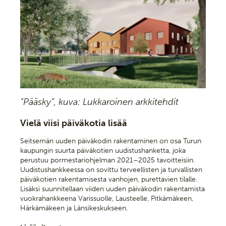
”Pääsky”, kuva: Lukkaroinen arkkitehdit
Vielä viisi päiväkotia lisää
Seitsemän uuden päiväkodin rakentaminen on osa Turun
kaupungin suurta päiväkotien uudistushanketta, joka
perustuu pormestariohjelman 2021–2025 tavoitteisiin.
Uudistushankkeessa on sovittu terveellisten ja turvallisten
päiväkotien rakentamisesta vanhojen, purettavien tilalle.
Lisäksi suunnitellaan viiden uuden päiväkodin rakentamista
vuokrahankkeena Varissuolle, Lausteelle, Pitkämäkeen,
Härkämäkeen ja Länsikeskukseen.