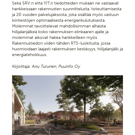
Sekä SRV:n että YIT:n tiedotteiden mukaan ne vastaavat
hankkeissaan rakennusten suunnittelusta, toteuttamisesta
ja 20 vuoden palvelujaksosta, joka sisältää myös vastuun
kiinteistöjen optimaalisesta energiankulutuksesta.
Molemmat tavoittelevat mahdollisimman alhaista
hiilijalanjälkeä koko rakennuksen elinkaaren ajalle ja
molemmat aikovat hakea hankkeilleen myös
Rakennustiedon viiden tähden RTS-luokitusta, jossa
huomioidaan laajasti rakennuksen kestävyys, hiilijalanjälki ja
energiatehokkuus.
Kirjoittaja: Anu Turunen, Puuinfo Oy