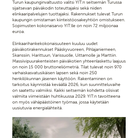
Turun kaupunginvaltuusto valitsi YIT:n seitsemän Turussa
sijaitsevan päiväkodin toteuttajaksi sekä niiden
elinkaaripalvelujen tuottajaksi. Rakennukset tulevat Turun
kaupungin omistaman kiinteistöosakeyhtiön omistukseen.
Sopimusten kokonaisarvo YIT:lle on noin 72 miljoonaa
euroa.
Elinkaarihankekokonaisuuteen kuuluu uudet
päiväkotirakennukset Pääskyvuoreen, Pihlajaniemeen,
Skanssiin, Harittuun, Varissuolle, Uittamolle ja Marttiin.
Massiivipuurakenteisten päiväkotien yhteenlaskettu laajuus
on noin 15 000 bruttoneliömetriä. Tilat tulevat noin 970
varhaiskasvatusikäisen lapsen sekä noin 250
henkilökunnan jäsenen käyttöön. Rakentaminen on
tarkoitus käynnistää keväällä 2026, kun suunnitteluvaihe
on saatettu valmiiksi. Kaikki seitsemän kohdetta olisivat
valmiita viimeistään huhtikuussa 2029. YIT:n tavoitteena
on myös vähäpäästöinen työmaa, jossa käytetään
uusiutuvia energialähteitä.