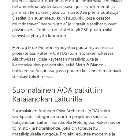
lastensairaalasta. Rakennus erottuu lämpimällä ilmeellään:
betonirunkoa täydentävät puiset julkisivuelementit, ja
ylimmän kerroksen julkisivu muistuttaa pieniä puutaloja.
Sisätilat on suunniteltu kuin kaupunki, jossa osastot
muodostavat “naapurustoja” ja vihreät sisäpihat tuovat
päivänvaloa. Tontille on istutettu yli 250 puuta, mikä
vahvistaa yhteyttä luontoon.
Herzog & de Meuron hyödyntää puuta myös muissa
projekteissa, kuten HORTUS-toimistorakennuksessa
Allschwilissä, jossa käytetään massiivipuuta ja
kiertotalouden periaatteita, sekä Sixth & Blanco -
hankkeessa Austinissa, jossa puu on keskeinen materiaali
sekakäyttökohteessa.
Suomalainen AOA palkittiin
Katajanokan Laiturilla
Suomalainen Anttinen Oiva Architects (AOA) voitti
workplace-kategorian suurten projektien sarjassa
Katajanokan Laituri -hankkeella Helsingissä. Rakennus on
toimisto- ja hotellikohde, joka on toteutettu
massiivipuisella rungolla. Projekti edustaa modernia ja