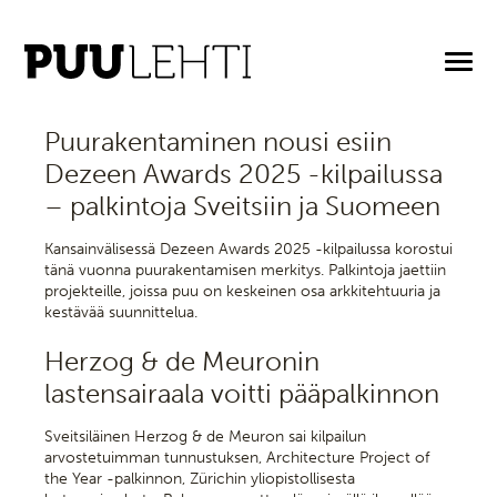
2.12.2025
Puurakentaminen nousi esiin
Dezeen Awards 2025 -kilpailussa
– palkintoja Sveitsiin ja Suomeen
Kansainvälisessä Dezeen Awards 2025 -kilpailussa korostui
tänä vuonna puurakentamisen merkitys. Palkintoja jaettiin
projekteille, joissa puu on keskeinen osa arkkitehtuuria ja
kestävää suunnittelua.
Herzog & de Meuronin
lastensairaala voitti pääpalkinnon
Sveitsiläinen Herzog & de Meuron sai kilpailun
arvostetuimman tunnustuksen, Architecture Project of
the Year -palkinnon, Zürichin yliopistollisesta