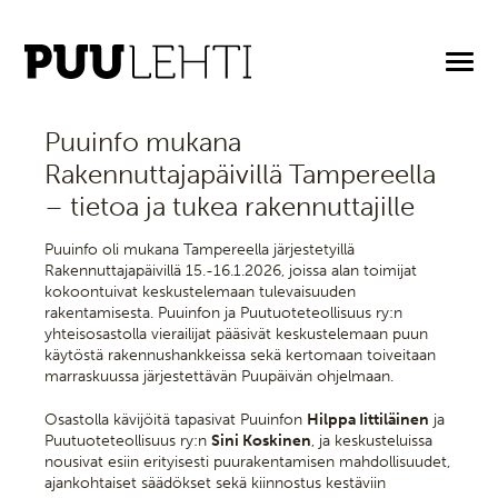
22.1.2026
Puuinfo mukana
Rakennuttajapäivillä Tampereella
– tietoa ja tukea rakennuttajille
Puuinfo oli mukana Tampereella järjestetyillä
Rakennuttajapäivillä 15.-16.1.2026, joissa alan toimijat
kokoontuivat keskustelemaan tulevaisuuden
rakentamisesta. Puuinfon ja Puutuoteteollisuus ry:n
yhteisosastolla vierailijat pääsivät keskustelemaan puun
käytöstä rakennushankkeissa sekä kertomaan toiveitaan
marraskuussa järjestettävän Puupäivän ohjelmaan.
Osastolla kävijöitä tapasivat Puuinfon
Hilppa Iittiläinen
ja
Puutuoteteollisuus ry:n
Sini Koskinen
, ja keskusteluissa
nousivat esiin erityisesti puurakentamisen mahdollisuudet,
ajankohtaiset säädökset sekä kiinnostus kestäviin