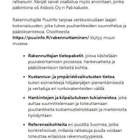
ratkaisuiin. Kävijät saivat osallistua myös arvontaan, jonka
palkintona oli Aisbois Oy:n Pall‑kaluste.
Rakennuttajille Puuinfo tarjoaa verkkosivuillaan laajan
kokonaisuuden, joka tukee puuhankkeiden suunnittelua ja
päätöksentekoa. Osoitteesta
https://puuinfo.fi/rakennuttaminen/
löytyy muun
muassa:
Rakennuttajan tietopaketit
, joissa käsitellään
puurakentamisen prosessia, hankevaiheita ja
päätöksenteon tärkeitä kohtia.
Kustannus- ja ympäristövaikutusten tietoa
,
kuten esimerkkejä hiilijalanjäljen pienentämisestä
ja vertailuja eri runkorakenteiden välillä.
Hankintojen ja kilpailutuksen tukiaineistoa
, joka
auttaa suunnittelemaan ja toteuttamaan
puuhankkeita kustannustehokkaasti ja markkinoita
hyödyntäen.
Referenssikohteita
eri puolilta Suomea, jotka
konkretisoivat, millaisia ratkaisuja puulla voidaan
toteuttaa erilaisissa rakennustyypeissä.