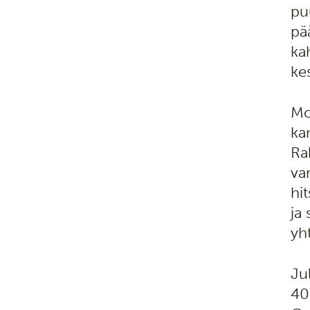
pu
pä
ka
ke
Mo
kan
Ra
var
hit
ja
yh
Ju
40