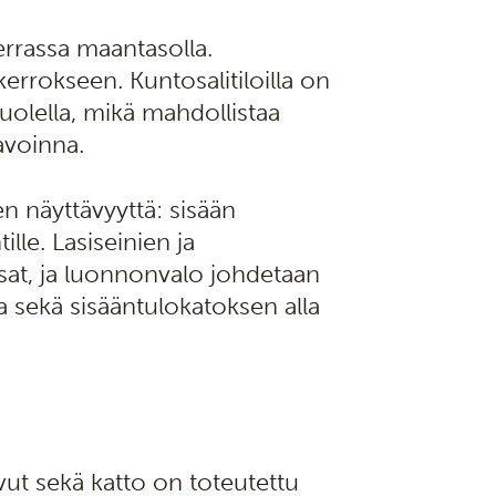
errassa maantasolla.
kerrokseen. Kuntosalitiloilla on
uolella, mikä mahdollistaa
avoinna.
en näyttävyyttä: sisään
le. Lasiseinien ja
oisat, ja luonnonvalo johdetaan
ta sekä sisääntulokatoksen alla
vut sekä katto on toteutettu