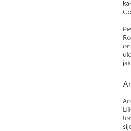
ka
Co
Pi
Ro
on
ul
ja
Ar
Ar
Li
to
si