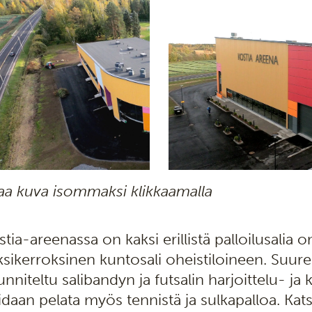
aa kuva isommaksi klikkaamalla
stia-areenassa on kaksi erillistä palloilusali
ksikerroksinen kuntosali oheistiloineen. Suure
unniteltu salibandyn ja futsalin harjoittelu- ja 
idaan pelata myös tennistä ja sulkapalloa. Ka