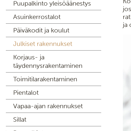
Ko
Puupalkinto yleisöäänestys
jo
Asuinkerrostalot
ra
ja
Päiväkodit ja koulut
Julkiset rakennukset
Korjaus- ja
täydennysrakentaminen
Toimitilarakentaminen
Pientalot
Vapaa-ajan rakennukset
Sillat