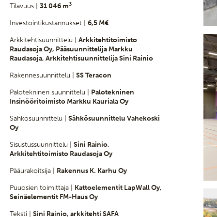
3
Tilavuus |
31 046 m
Investointikustannukset |
6,5 M€
Arkkitehtisuunnittelu |
Arkkitehtitoimisto
Raudasoja Oy, Pääsuunnittelija Markku
Raudasoja, Arkkitehtisuunnittelija Sini Rainio
Rakennesuunnittelu |
SS Teracon
Palotekninen suunnittelu |
Palotekninen
Insinööritoimisto Markku Kauriala Oy
Sähkösuunnittelu |
Sähkösuunnittelu Vahekoski
Oy
Sisustussuunnittelu |
Sini Rainio,
Arkkitehtitoimisto Raudasoja Oy
Pääurakoitsija |
Rakennus K. Karhu Oy
Puuosien toimittaja |
Kattoelementit LapWall Oy,
Seinäelementit FM-Haus Oy
Teksti |
Sini Rainio, arkkitehti SAFA