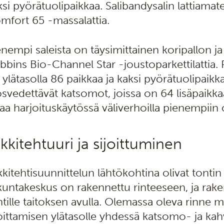
ksi pyörätuolipaikkaa. Salibandysalin lattiamate
mfort 65 -massalattia.
enempi saleista on täysimittainen koripallon ja 
bbins Bio-Channel Star -joustoparkettilattia
 ylätasolla 86 paikkaa ja kaksi pyörätuolipaikka
osvedettävät katsomot, joissa on 64 lisäpaikk
kaa harjoituskäytössä väliverhoilla pienempiin o
kkitehtuuri ja sijoittuminen
kkitehtisuunnittelun lähtökohtina olivat tonti
ikuntakeskus on rakennettu rinteeseen, ja ra
ntille taitoksen avulla. Olemassa oleva rinne 
joittamisen ylätasolle yhdessä katsomo- ja kah