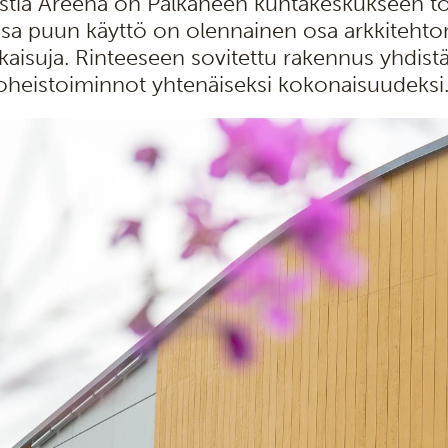
stia Areena on Pälkäneen kuntakeskukseen tot
ssa puun käyttö on olennainen osa arkkitehtonis
tkaisuja. Rinteeseen sovitettu rakennus yhdistää
 oheistoiminnot yhtenäiseksi kokonaisuudeksi