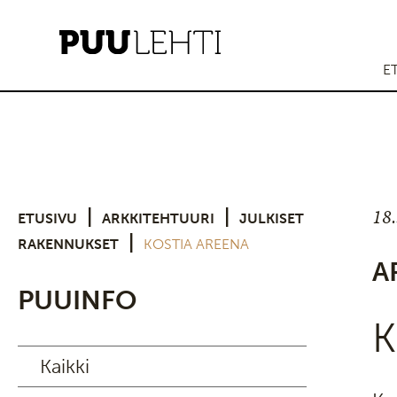
E
18
|
|
ETUSIVU
ARKKITEHTUURI
JULKISET
|
RAKENNUKSET
KOSTIA AREENA
A
PUUINFO
K
Kaikki