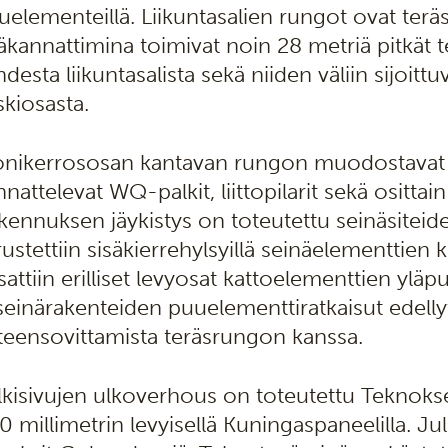
uelementeillä. Liikuntasalien rungot ovat teräs
äkannattimina toimivat noin 28 metriä pitkät 
hdesta liikuntasalista sekä niiden väliin sijoit
skiosasta.
nikerrososan kantavan rungon muodostavat o
nattelevat WQ-palkit, liittopilarit sekä osittai
kennuksen jäykistys on toteutettu seinäsiteiden
ustettiin sisäkierrehylsyillä seinäelementtien ki
sattiin erilliset levyosat kattoelementtien yläpu
 seinärakenteiden puuelementtiratkaisut edellyt
teensovittamista teräsrungon kanssa.
lkisivujen ulkoverhous on toteutettu Teknokse
0 millimetrin levyisellä Kuningaspaneelilla. Jul