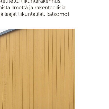
eutettu liikuntarakennus,
ta ilmettä ja rakenteellisia
 laajat liikuntatilat, katsomot
.