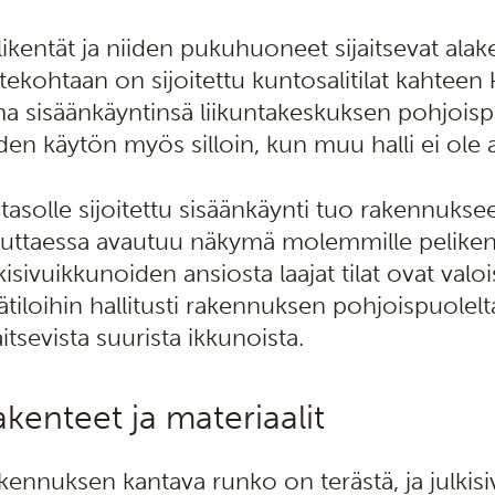
likentät ja niiden pukuhuoneet sijaitsevat alak
itekohtaan on sijoitettu kuntosalitilat kahteen 
a sisäänkäyntinsä liikuntakeskuksen pohjoisp
iden käytön myös silloin, kun muu halli ei ole 
ätasolle sijoitettu sisäänkäynti tuo rakennukse
tuttaessa avautuu näkymä molemmille pelikentil
lkisivuikkunoiden ansiosta laajat tilat ovat val
sätiloihin hallitusti rakennuksen pohjoispuolel
aitsevista suurista ikkunoista.
kenteet ja materiaalit
kennuksen kantava runko on terästä, ja julkisi