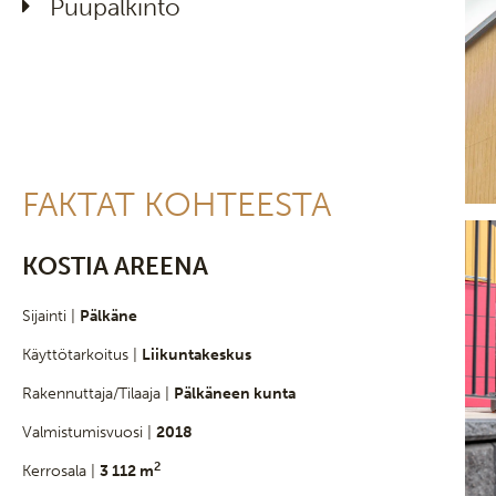
Puupalkinto
FAKTAT KOHTEESTA
KOSTIA AREENA
Sijainti |
Pälkäne
Käyttötarkoitus |
Liikuntakeskus
Rakennuttaja/Tilaaja |
Pälkäneen kunta
Valmistumisvuosi |
2018
2
Kerrosala |
3 112 m