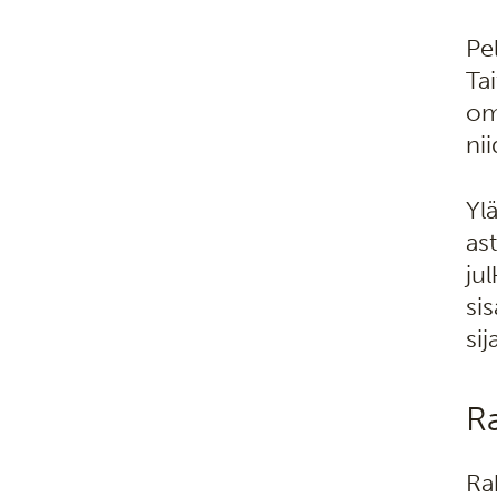
Pe
Ta
om
ni
Yl
as
ju
si
sij
Ra
Ra