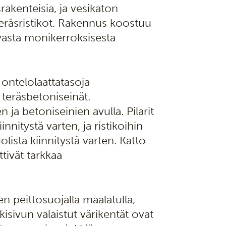
rakenteisia, ja vesikaton
teräsristikot. Rakennus koostuu
tuvasta monikerroksisesta
ntelolaattatasoja
n teräsbetoniseinät.
 ja betoniseinien avulla. Pilarit
innitystä varten, ja ristikoihin
olista kiinnitystä varten. Katto-
tivät tarkkaa
n peittosuojalla maalatulla,
kisivun valaistut värikentät ovat