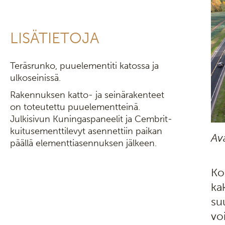
LISÄTIETOJA
Teräsrunko, puuelementiti katossa ja
ulkoseinissä.
Rakennuksen katto- ja seinärakenteet
on toteutettu puuelementteinä.
Julkisivun Kuningaspaneelit ja Cembrit-
kuitusementtilevyt asennettiin paikan
Av
päällä elementtiasennuksen jälkeen.
Ko
ka
su
vo