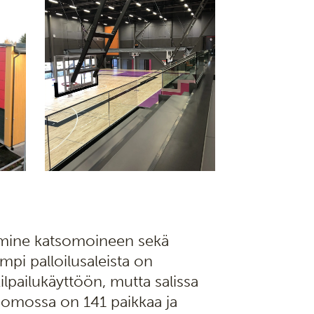
a omine katsomoineen sekä
mpi palloilusaleista on
kilpailukäyttöön, mutta salissa
tsomossa on 141 paikkaa ja