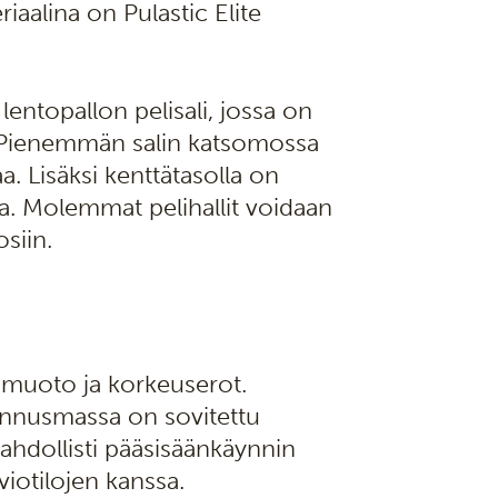
riaalina on Pulastic Elite
lentopallon pelisali, jossa on
. Pienemmän salin katsomossa
a. Lisäksi kenttätasolla on
aa. Molemmat pelihallit voidaan
siin.
n muoto ja korkeuserot.
kennusmassa on sovitettu
mahdollisti pääsisäänkäynnin
viotilojen kanssa.