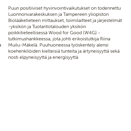
Puun positiiviset hyvinvointivaikutukset on todennettu
Luonnonvarakeskuksen ja Tampereen yliopiston
Biolääketieteen mittaukset, toimilaitteet ja järjestelmät
-yksikön ja Tuotantotalouden yksikön
poikkitieteellisessä Wood for Good (W4G) -
tutkimushankkeessa, jota johti erikoistutkija Riina
a
Muilu-Mäkelä. Puuhuoneessa työskentely alensi
koehenkilöiden kielteisiä tunteita ja ärtyneisyyttä sekä
nosti elpyneisyyttä ja energisyyttä.