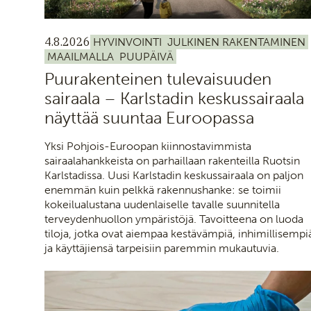
4.8.2026
HYVINVOINTI
JULKINEN RAKENTAMINEN
MAAILMALLA
PUUPÄIVÄ
Puurakenteinen tulevaisuuden
sairaala – Karlstadin keskussairaala
näyttää suuntaa Euroopassa
Yksi Pohjois-Euroopan kiinnostavimmista
sairaalahankkeista on parhaillaan rakenteilla Ruotsin
Karlstadissa. Uusi Karlstadin keskussairaala on paljon
enemmän kuin pelkkä rakennushanke: se toimii
kokeilualustana uudenlaiselle tavalle suunnitella
terveydenhuollon ympäristöjä. Tavoitteena on luoda
tiloja, jotka ovat aiempaa kestävämpiä, inhimillisempi
ja käyttäjiensä tarpeisiin paremmin mukautuvia.