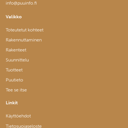
info@puuinfo.fi
Valikko
Toteutetut kohteet
Rakennuttaminen
Rakenteet
Suunnittelu
Tuotteet
Puutieto
Tee se itse
Linkit
Käyttöehdot
Tietosuojaseloste