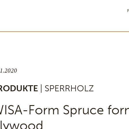
P
11.2020
RODUKTE
| SPERRHOLZ
ISA-Form Spruce for
lywood