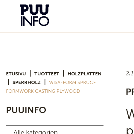
2.
|
|
ETUSIVU
TUOTTEET
HOLZPLATTEN
|
|
SPERRHOLZ
WISA-FORM SPRUCE
P
FORMWORK CASTING PLYWOOD
PUUINFO
W
p
Alle kategorien