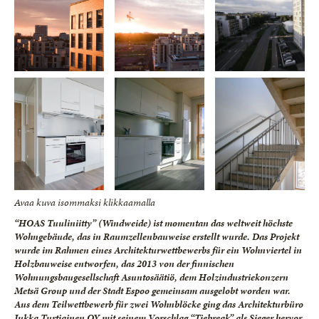
Avaa kuva isommaksi klikkaamalla
“HOAS Tuuliniitty” (Windweide) ist momentan das weltweit höchste
Wohngebäude, das in Raumzellenbauweise erstellt wurde. Das Projekt
wurde im Rahmen eines Architekturwettbewerbs für ein Wohnviertel in
Holzbauweise entworfen, das 2013 von der finnischen
Wohnungsbaugesellschaft Asuntosäätiö, dem Holzindustriekonzern
Metsä Group und der Stadt Espoo gemeinsam ausgelobt worden war.
Aus dem Teilwettbewerb für zwei Wohnblöcke ging das Architekturbüro
Jukka Turtiainen OY mit seinem Vorschlag “Tiebreak” als Sieger hervor.