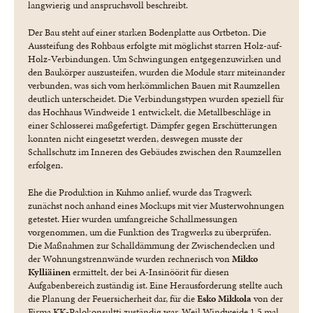
langwierig und anspruchsvoll beschreibt.
Der Bau steht auf einer starken Bodenplatte aus Ortbeton. Die
Aussteifung des Rohbaus erfolgte mit möglichst starren Holz-auf-
Holz-Verbindungen. Um Schwingungen entgegenzuwirken und
den Baukörper auszusteifen, wurden die Module starr miteinander
verbunden, was sich vom herkömmlichen Bauen mit Raumzellen
deutlich unterscheidet. Die Verbindungstypen wurden speziell für
das Hochhaus Windweide 1 entwickelt, die Metallbeschläge in
einer Schlosserei maßgefertigt. Dämpfer gegen Erschütterungen
konnten nicht eingesetzt werden, deswegen musste der
Schallschutz im Inneren des Gebäudes zwischen den Raumzellen
erfolgen.
Ehe die Produktion in Kuhmo anlief, wurde das Tragwerk
zunächst noch anhand eines Mockups mit vier Musterwohnungen
getestet. Hier wurden umfangreiche Schallmessungen
vorgenommen, um die Funktion des Tragwerks zu überprüfen.
Die Maßnahmen zur Schalldämmung der Zwischendecken und
der Wohnungstrennwände wurden rechnerisch von
Mikko
Kylliäinen
ermittelt, der bei A-Insinöörit für diesen
Aufgabenbereich zuständig ist. Eine Herausforderung stellte auch
die Planung der Feuersicherheit dar, für die
Esko Mikkola
von der
Firma KK-Palokonsultti zuständig war. Weil Windweide 1,5 mal