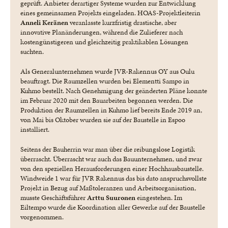
geprüft. Anbieter derartiger Systeme wurden zur Entwicklung
eines gemeinsamen Projekts eingeladen. HOAS-Projektleiterin
Anneli Keränen
veranlasste kurzfristig drastische, aber
innovative Planänderungen, während die Zulieferer nach
kostengünstigeren und gleichzeitig praktikablen Lösungen
suchten.
Als Generalunternehmen wurde JVR-Rakennus OY aus Oulu
beauftragt. Die Raumzellen wurden bei Elementti Sampo in
Kuhmo bestellt. Nach Genehmigung der geänderten Pläne konnte
im Februar 2020 mit den Bauarbeiten begonnen werden. Die
Produktion der Raumzellen in Kuhmo lief bereits Ende 2019 an,
von Mai bis Oktober wurden sie auf der Baustelle in Espoo
installiert.
Seitens der Bauherrin war man über die reibungslose Logistik
überrascht. Überrascht war auch das Bauunternehmen, und zwar
von den speziellen Herausforderungen einer Hochhausbaustelle.
Windweide 1 war für JVR Rakennus das bis dato anspruchsvollste
Projekt in Bezug auf Maßtoleranzen und Arbeitsorganisation,
musste Geschäftsführer
Arttu Suuronen
eingestehen. Im
Eiltempo wurde die Koordination aller Gewerke auf der Baustelle
vorgenommen.