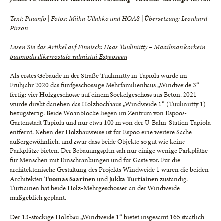
Text: Puuinfo | Fotos: Miika Ullakko und HOAS
| Übersetzung: Leonhard
Pirson
Lesen Sie das Artikel auf Finnisch:
Hoas Tuuliniitty
–
Maailman korkein
puumoduulikerrostalo valmistui Espooseen
Als erstes Gebäude in der Straße Tuuliniitty in Tapiola wurde im
Frühjahr 2020 das fünfgeschossige Mehrfamilienhaus „Windweide 3“
fertig: vier Holzgeschosse auf einem Sockelgeschoss aus Beton. 2021
wurde direkt daneben das Holzhochhaus „Windweide 1“ (Tuuliniitty 1)
bezugsfertig. Beide Wohnblöcke liegen im Zentrum von Espoos-
Gartenstadt Tapiola und nur etwa 100 m von der U-Bahn-Station Tapiola
entfernt. Neben der Holzbauweise ist für Espoo eine weitere Sache
außergewöhnlich, und zwar dass beide Objekte so gut wie keine
Parkplätze bieten. Der Bebauungsplan sah nur einige wenige Parkplätze
für Menschen mit Einschränkungen und für Gäste vor. Für die
architektonische Gestaltung des Projekts Windweide 1 waren die beiden
Architekten
Tuomas Saarinen
und
Jukka Turtiainen
zuständig.
Turtiainen hat beide Holz-Mehrgeschosser an der Windweide
maßgeblich geplant.
Der 13-stöckige Holzbau „Windweide 1“ bietet insgesamt 165 staatlich