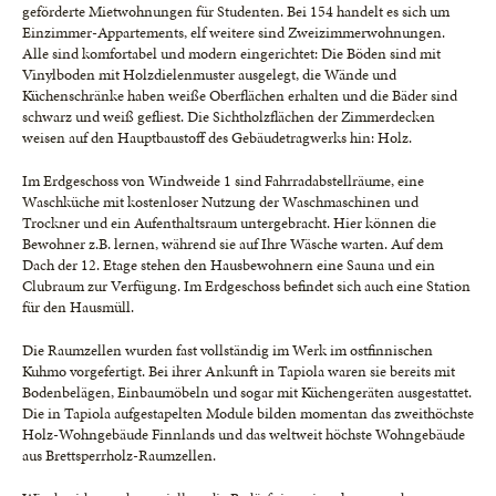
geförderte Mietwohnungen für Studenten. Bei 154 handelt es sich um
Einzimmer-Appartements, elf weitere sind Zweizimmerwohnungen.
Alle sind komfortabel und modern eingerichtet: Die Böden sind mit
Vinylboden mit Holzdielenmuster ausgelegt, die Wände und
Küchenschränke haben weiße Oberflächen erhalten und die Bäder sind
schwarz und weiß gefliest. Die Sichtholzflächen der Zimmerdecken
weisen auf den Hauptbaustoff des Gebäudetragwerks hin: Holz.
Im Erdgeschoss von Windweide 1 sind Fahrradabstellräume, eine
Waschküche mit kostenloser Nutzung der Waschmaschinen und
Trockner und ein Aufenthaltsraum untergebracht. Hier können die
Bewohner z.B. lernen, während sie auf Ihre Wäsche warten. Auf dem
Dach der 12. Etage stehen den Hausbewohnern eine Sauna und ein
Clubraum zur Verfügung. Im Erdgeschoss befindet sich auch eine Station
für den Hausmüll.
Die Raumzellen wurden fast vollständig im Werk im ostfinnischen
Kuhmo vorgefertigt. Bei ihrer Ankunft in Tapiola waren sie bereits mit
Bodenbelägen, Einbaumöbeln und sogar mit Küchengeräten ausgestattet.
Die in Tapiola aufgestapelten Module bilden momentan das zweithöchste
Holz-Wohngebäude Finnlands und das weltweit höchste Wohngebäude
aus Brettsperrholz-Raumzellen.