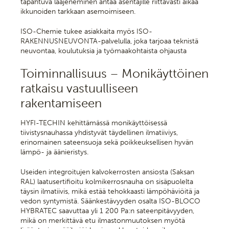
tapahtuva laajeneminen antaa asentajille riittävästi aikaa
ikkunoiden tarkkaan asemoimiseen.
ISO-Chemie tukee asiakkaita myös ISO-
RAKENNUSNEUVONTA-palvelulla, joka tarjoaa teknistä
neuvontaa, koulutuksia ja työmaakohtaista ohjausta
Toiminnallisuus – Monikäyttöinen
ratkaisu vastuulliseen
rakentamiseen
HYFI-TECHIN kehittämässä monikäyttöisessä
tiivistysnauhassa yhdistyvät täydellinen ilmatiiviys,
erinomainen sateensuoja sekä poikkeuksellisen hyvän
lämpö- ja äänieristys.
Useiden integroitujen kalvokerrosten ansiosta (Saksan
RAL) laatusertifioitu kolmikerrosnauha on sisäpuolelta
täysin ilmatiivis, mikä estää tehokkaasti lämpöhäviöitä ja
vedon syntymistä. Säänkestävyyden osalta ISO-BLOCO
HYBRATEC saavuttaa yli 1 200 Pa:n sateenpitävyyden,
mikä on merkittävä etu ilmastonmuutoksen myötä