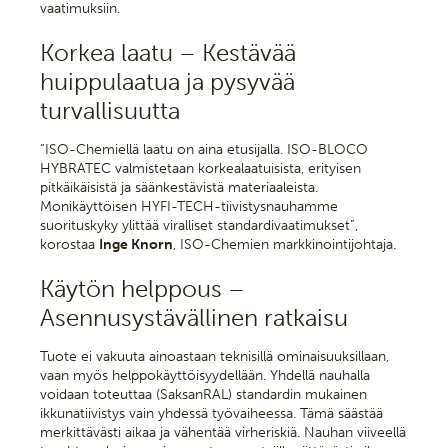
vaatimuksiin.
Korkea laatu – Kestävää
huippulaatua ja pysyvää
turvallisuutta
”ISO-Chemiellä laatu on aina etusijalla. ISO-BLOCO
HYBRATEC valmistetaan korkealaatuisista, erityisen
pitkäikäisistä ja säänkestävistä materiaaleista.
Monikäyttöisen HYFI-TECH-tiivistysnauhamme
suorituskyky ylittää viralliset standardivaatimukset”,
korostaa
Inge Knorn
, ISO-Chemien markkinointijohtaja.
Käytön helppous –
Asennusystävällinen ratkaisu
Tuote ei vakuuta ainoastaan teknisillä ominaisuuksillaan,
vaan myös helppokäyttöisyydellään. Yhdellä nauhalla
voidaan toteuttaa (SaksanRAL) standardin mukainen
ikkunatiivistys vain yhdessä työvaiheessa. Tämä säästää
merkittävästi aikaa ja vähentää virheriskiä. Nauhan viiveellä