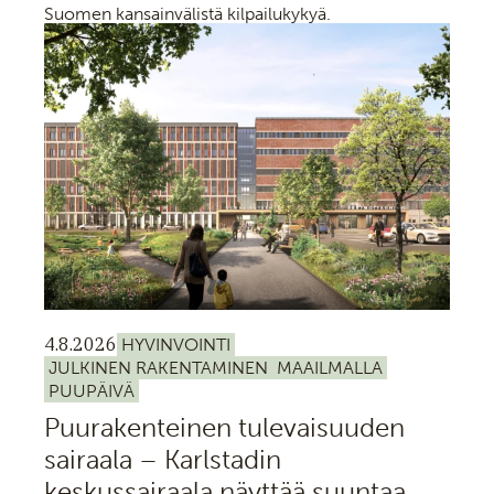
Suomen kansainvälistä kilpailukykyä.
4.8.2026
HYVINVOINTI
JULKINEN RAKENTAMINEN
MAAILMALLA
PUUPÄIVÄ
Puurakenteinen tulevaisuuden
sairaala – Karlstadin
keskussairaala näyttää suuntaa