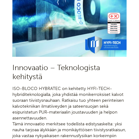
Innovaatio – Teknologista
kehitystä
ISO-BLOCO HYBRATEC on kehitetty HYFI-TECH-
hybriditeknologialla, joka yhdistää monikerroksiset kalvot
suoraan tiivistysnauhaan. Ratkaisu tuo yhteen perinteisen
kalvotekniikan ilmatiiveyden ja sateensuojan sekä
esipuristetun PUR-materiaalin joustavuuden ja helpon
asennettavuuden.
Tämä innovaatio merkitsee todellista edistysaskelta: yksi
nauha tarjoaa älykkään ja monikäyttöisen tiivistysratkaisun,
joka vastaa nykyaikaisen rakennusfysiikan korkeimpiin