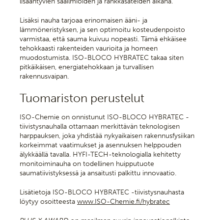
lisääntyvien sääilmiöiden ja rankkasateiden aikana.
Lisäksi nauha tarjoaa erinomaisen ääni- ja
lämmöneristyksen, ja sen optimoitu kosteudenpoisto
varmistaa, että sauma kuivuu nopeasti. Tämä ehkäisee
tehokkaasti rakenteiden vaurioita ja homeen
muodostumista. ISO-BLOCO HYBRATEC takaa siten
pitkäikäisen, energiatehokkaan ja turvallisen
rakennusvaipan.
Tuomariston perustelut
ISO-Chemie on onnistunut ISO-BLOCO HYBRATEC -
tiivistysnauhalla ottamaan merkittävän teknologisen
harppauksen, joka yhdistää nykyaikaisen rakennusfysiikan
korkeimmat vaatimukset ja asennuksen helppouden
älykkäällä tavalla. HYFI-TECH-teknologialla kehitetty
monitoiminauha on todellinen huipputuote
saumatiivistyksessä ja ansaitusti palkittu innovaatio.
Lisätietoja ISO-BLOCO HYBRATEC -tiivistysnauhasta
löytyy osoitteesta
www.ISO-Chemie.fi/hybratec