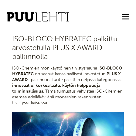
1.12.2025
ISO-BLOCO HYBRATEC palkittu
arvostetulla PLUS X AWARD -
palkinnolla
ISO-Chemien monikäyttöinen tiivistysnauha
ISO-BLOCO
HYBRATEC
on saanut kansainvälisesti arvostetun
PLUS X
AWARD
-palkinnon. Tuote palkittiin neljässä kategoriassa:
innovaatio, korkea laatu, käytön helppous ja
toiminnallisuus
. Tämä tunnustus vahvistaa ISO-Chemien
asemaa edelläkävijänä modernien rakennusten
tiivistysratkaisuissa.