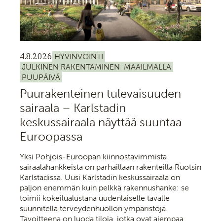
4.8.2026
HYVINVOINTI
JULKINEN RAKENTAMINEN
MAAILMALLA
PUUPÄIVÄ
Puurakenteinen tulevaisuuden
sairaala – Karlstadin
keskussairaala näyttää suuntaa
Euroopassa
Yksi Pohjois-Euroopan kiinnostavimmista
sairaalahankkeista on parhaillaan rakenteilla Ruotsin
Karlstadissa. Uusi Karlstadin keskussairaala on
paljon enemmän kuin pelkkä rakennushanke: se
toimii kokeilualustana uudenlaiselle tavalle
suunnitella terveydenhuollon ympäristöjä.
Tavoitteena on luoda tiloja, jotka ovat aiempaa