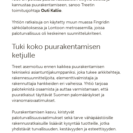
kannustaa puurakentamiseen, sanoo Treetin
toimitusjohtaja
Outi Kallio
.
Yhtiön ratkaisuja on käytetty muun muassa Fingridin
sähkölaitoksessa ja Lontoon metroasemilla, joissa
paloturvallisuus oli keskeinen suunnittelukriteeri.
Tuki koko puurakentamisen
ketjulle
Treet asemoituu ennen kaikkea puurakentamisen
tekniseksi asiantuntijakumppaniksi, joka tukee arkkitehteja,
rakennesuunnittelijoita, elementtivalmistajia ja
rakennuttajia hankkeiden eri vaiheissa. Yhtiö tarjoaa
paloteknistä osaamista ja auttaa varmistamaan, että
puuratkaisut täyttävät Suomen palomääräykset ja
viranomaisvaatimukset.
Puurakentamisen kasvu, kiristyvät
paloturvallisuusvaatimukset sekä tarve vähäpäästöisille
rakennusratkaisuille lisäävät kysyntää tuotteille, jotka
yhdistävät turvallisuuden, kestävyyden ja esteettisyyden.