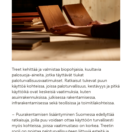
Treet kehittää ja valmistaa biopohjaisia, kuultavia
palosuoja-aineita, jotka täyttävät tiukat
paloturvallisuusvaatimukset. Ratkaisut tukevat puun
käyttöä kohteissa, joissa paloturvallisuus, kestävyys ja pitkä
käyttöikä ovat keskeisiä vaatimuksia, kuten
asuinrakennuksissa, julkisessa rakentamisessa,
infrarakentamisessa sekä teollisissa ja toimitilakohteissa.
– Puurakentamisen lisääntyminen Suomessa edellyttää
ratkaisuja, joilla puu voidaan ottaa käyttöön turvallisesti
myös kohteissa, joissa vaatimustaso on korkea. Treetin
rooli on poistaa paloturvallisuuteen liittyviä esteitä ja