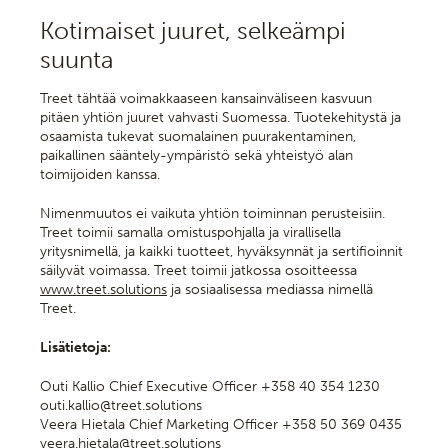
Kotimaiset juuret, selkeämpi
suunta
Treet tähtää voimakkaaseen kansainväliseen kasvuun
pitäen yhtiön juuret vahvasti Suomessa. Tuotekehitystä ja
osaamista tukevat suomalainen puurakentaminen,
paikallinen sääntely-ympäristö sekä yhteistyö alan
toimijoiden kanssa.
Nimenmuutos ei vaikuta yhtiön toiminnan perusteisiin.
Treet toimii samalla omistuspohjalla ja virallisella
yritysnimellä, ja kaikki tuotteet, hyväksynnät ja sertifioinnit
säilyvät voimassa. Treet toimii jatkossa osoitteessa
www.treet.solutions
ja sosiaalisessa mediassa nimellä
Treet.
Lisätietoja:
Outi Kallio Chief Executive Officer +358 40 354 1230
outi.kallio@treet.solutions
Veera Hietala Chief Marketing Officer +358 50 369 0435
veera.hietala@treet.solutions