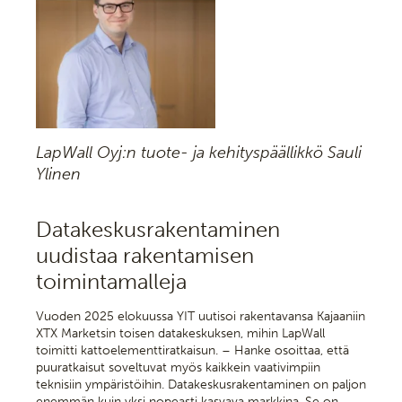
LapWall Oyj:n tuote- ja kehityspäällikkö Sauli
Ylinen
Datakeskusrakentaminen
uudistaa rakentamisen
toimintamalleja
Vuoden 2025 elokuussa YIT uutisoi rakentavansa Kajaaniin
XTX Marketsin toisen datakeskuksen, mihin LapWall
toimitti kattoelementtiratkaisun. – Hanke osoittaa, että
puuratkaisut soveltuvat myös kaikkein vaativimpiin
teknisiin ympäristöihin. Datakeskusrakentaminen on paljon
enemmän kuin yksi nopeasti kasvava markkina. Se on