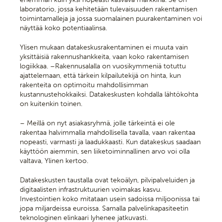
laboratorio, jossa kehitetään tulevaisuuden rakentamisen
toimintamalleja ja jossa suomalainen puurakentaminen voi
näyttää koko potentiaalinsa.
Ylisen mukaan datakeskusrakentaminen ei muuta vain
yksittäisiä rakennushankkeita, vaan koko rakentamisen
logiikkaa. –Rakennusalalla on vuosikymmeniä totuttu
ajattelemaan, että tärkein kilpailutekijä on hinta, kun
rakenteita on optimoitu mahdollisimman
kustannustehokkaiksi. Datakeskusten kohdalla lähtökohta
on kuitenkin toinen.
– Meillä on nyt asiakasryhmä, jolle tärkeintä ei ole
rakentaa halvimmalla mahdollisella tavalla, vaan rakentaa
nopeasti, varmasti ja laadukkaasti. Kun datakeskus saadaan
käyttöön aiemmin, sen liiketoiminnallinen arvo voi olla
valtava, Ylinen kertoo.
Datakeskusten taustalla ovat tekoälyn, pilvipalveluiden ja
digitaalisten infrastruktuurien voimakas kasvu.
Investointien koko mitataan usein sadoissa miljoonissa tai
jopa miljardeissa euroissa. Samalla palvelinkapasiteetin
teknologinen elinkaari lyhenee jatkuvasti.