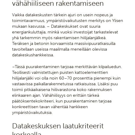
vähähiiliseen rakentamiseen
Vaikka datakeskusten tärkein ajuri on usein nopeus ja
toimintavarmuus, ympäristövaikutusten merkitys on Ylisen
mukaan kasvussa. – Datakeskukset ovat suuria
energiankuluttajia, minkä vuoksi investoijat tarkastelevat
yhä tarkemmin myös rakentamisen hiilijalanjälkeä.
Teräksen ja betonin korvaamista massiivipuuratkaisuilla
tavoitellaan useissa maailmalla meneillään olevissa
datakeskushankkeissa.
–Tässä puurakentaminen tarjoaa merkittävän kilpailuedun.
Teollisesti valmistettujen puisten kattoelementtien
hiilijalanjälki voi olla noin 60–70 prosenttia pienempi kuin
vastaavissa paikallarakennetuissa ratkaisuissa. Lisäksi puu
toimii pitkäaikaisena hiilivarastona koko rakennuksen
elinkaaren ajan. Vähähiilisyys on erittäin tärkeä
päätöksentekokriteeri, kun puurakentaminen tarjoaa
konkreettisen tavan vähentää hankkeen
ympäristövaikutuksia.
Datakeskuksen laatukriteerit
korkealla