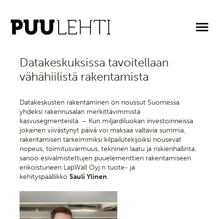
23.6.2026
Datakeskuksissa tavoitellaan
vähähiilistä rakentamista
Datakeskusten rakentaminen on noussut Suomessa
yhdeksi rakennusalan merkittävimmistä
kasvusegmenteistä. – Kun miljardiluokan investoinneissa
jokainen viivästynyt päivä voi maksaa valtavia summia,
rakentamisen tärkeimmiksi kilpailutekijöiksi nousevat
nopeus, toimitusvarmuus, tekninen laatu ja riskienhallinta,
sanoo esivalmistettujen puuelementtien rakentamiseen
erikoistuneen LapWall Oyj:n tuote- ja
kehityspäällikkö
Sauli Ylinen
.