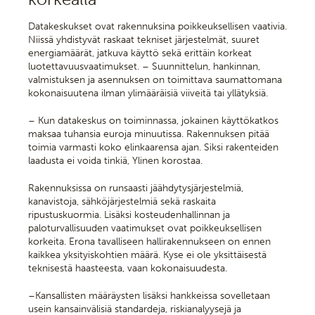
Datakeskukset ovat rakennuksina poikkeuksellisen vaativia.
Niissä yhdistyvät raskaat tekniset järjestelmät, suuret
energiamäärät, jatkuva käyttö sekä erittäin korkeat
luotettavuusvaatimukset. – Suunnittelun, hankinnan,
valmistuksen ja asennuksen on toimittava saumattomana
kokonaisuutena ilman ylimääräisiä viiveitä tai yllätyksiä.
– Kun datakeskus on toiminnassa, jokainen käyttökatkos
maksaa tuhansia euroja minuutissa. Rakennuksen pitää
toimia varmasti koko elinkaarensa ajan. Siksi rakenteiden
laadusta ei voida tinkiä, Ylinen korostaa.
Rakennuksissa on runsaasti jäähdytysjärjestelmiä,
kanavistoja, sähköjärjestelmiä sekä raskaita
ripustuskuormia. Lisäksi kosteudenhallinnan ja
paloturvallisuuden vaatimukset ovat poikkeuksellisen
korkeita. Erona tavalliseen hallirakennukseen on ennen
kaikkea yksityiskohtien määrä. Kyse ei ole yksittäisestä
teknisestä haasteesta, vaan kokonaisuudesta.
–Kansallisten määräysten lisäksi hankkeissa sovelletaan
usein kansainvälisiä standardeja, riskianalyysejä ja