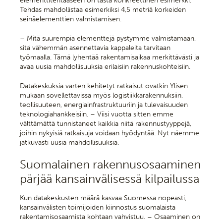
elementtitehtaaseen on tästä konkreettinen esimerkki.
Tehdas mahdollistaa esimerkiksi 4,5 metriä korkeiden
seinäelementtien valmistamisen.
– Mitä suurempia elementtejä pystymme valmistamaan,
sitä vähemmän asennettavia kappaleita tarvitaan
työmaalla. Tämä lyhentää rakentamisaikaa merkittävästi ja
avaa uusia mahdollisuuksia erilaisiin rakennuskohteisiin.
Datakeskuksia varten kehitetyt ratkaisut ovatkin Ylisen
mukaan sovellettavissa myös logistiikkarakennuksiin,
teollisuuteen, energiainfrastruktuuriin ja tulevaisuuden
teknologiahankkeisiin. – Viisi vuotta sitten emme
välttämättä tunnistaneet kaikkia niitä rakennustyyppejä,
joihin nykyisiä ratkaisuja voidaan hyödyntää. Nyt näemme
jatkuvasti uusia mahdollisuuksia.
Suomalainen rakennusosaaminen
pärjää kansainvälisessä kilpailussa
Kun datakeskusten määrä kasvaa Suomessa nopeasti,
kansainvälisten toimijoiden kiinnostus suomalaista
rakentamisosaamista kohtaan vahvistuu. – Osaaminen on