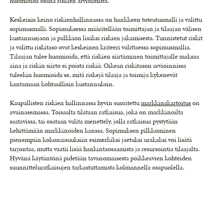
huomioida osana riskien arvioimista.
Keskeisin keino riskienhallinnassa on hankkeen toteutusmalli ja valittu
sopimusmalli. Sopimuksessa määritellään toimittajan ja tilaajan välisen
kustannusjaon ja palkkion lisäksi riskien jakamisesta. Tunnistetut riskit
ja valittu riskitaso ovat keskeinen kriteeri valittaessa sopimusmallia.
Tilaajan tulee huomioida, että riskien siirtäminen toimittajalle maksaa
aina ja riskin siirto ei poista riskiä. Oikean riskitason arvioinnissa
tuleekin huomioida se, mitä riskejä tilaaja ja toimija kykenevät
kantamaan kohtuullisin kustannuksin.
Kaupallisten riskien hallinnassa hyvin suoritettu
markkinakartoitus
on
avainasemassa. Toisaalta tilataan ratkaisua, joka on markkinoilta
saatavissa, tai osataan valita menettely, jolla ratkaisua pystytään
kehittämään markkinoiden kanssa. Sopimuksen pilkkominen
pienempiin kokonaisuuksiin esimerkiksi jaetuksi urakaksi voi lisätä
tarjontaa, mutta vaatii lisää hankintaosaamista ja resursointia tilaajalta.
Hyvänä käytäntönä pidetään tavanomaisesta poikkeavien kohteiden
suunnitteluratkaisujen tarkastuttamista kolmannella osapuolella.