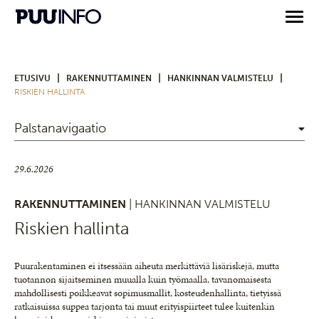
|
|
|
ETUSIVU
RAKENNUTTAMINEN
HANKINNAN VALMISTELU
RISKIEN HALLINTA
Palstanavigaatio
29.6.2026
RAKENNUTTAMINEN
| HANKINNAN VALMISTELU
Riskien hallinta
Puurakentaminen ei itsessään aiheuta merkittäviä lisäriskejä, mutta
tuotannon sijaitseminen muualla kuin työmaalla, tavanomaisesta
mahdollisesti poikkeavat sopimusmallit, kosteudenhallinta, tietyissä
ratkaisuissa suppea tarjonta tai muut erityispiirteet tulee kuitenkin