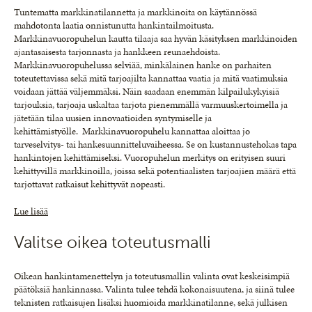
Tuntematta markkinatilannetta ja markkinoita on käytännössä
mahdotonta laatia onnistunutta hankintailmoitusta.
Markkinavuoropuhelun kautta tilaaja saa hyvän käsityksen markkinoiden
ajantasaisesta tarjonnasta ja hankkeen reunaehdoista.
Markkinavuoropuhelussa selviää, minkälainen hanke on parhaiten
toteutettavissa sekä mitä tarjoajilta kannattaa vaatia ja mitä vaatimuksia
voidaan jättää väljemmäksi. Näin saadaan enemmän kilpailukykyisiä
tarjouksia, tarjoaja uskaltaa tarjota pienemmällä varmuuskertoimella ja
jätetään tilaa uusien innovaatioiden syntymiselle ja
kehittämistyölle. Markkinavuoropuhelu kannattaa aloittaa jo
tarveselvitys- tai hankesuunnitteluvaiheessa. Se on kustannustehokas tapa
hankintojen kehittämiseksi. Vuoropuhelun merkitys on erityisen suuri
kehittyvillä markkinoilla, joissa sekä potentiaalisten tarjoajien määrä että
tarjottavat ratkaisut kehittyvät nopeasti.
Lue lisää
Valitse oikea toteutusmalli
Oikean hankintamenettelyn ja toteutusmallin valinta ovat keskeisimpiä
päätöksiä hankinnassa. Valinta tulee tehdä kokonaisuutena, ja siinä tulee
teknisten ratkaisujen lisäksi huomioida markkinatilanne, sekä julkisen