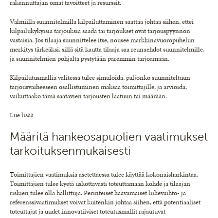
rakennuttajan omat tavoitteet ja resurssit.
Valmiilla suunnitelmilla kilpailuttaminen saattaa johtaa siihen, ettei
kilpailukykyisiä tarjouksia saada tai tarjoukset ovat tarjouspyynnön
vastaisia. Jos tilaaja suunnittelee itse, nousee markkinavuoropuhelun
merkitys tärkeäksi, sillä sitä kautta tilaaja saa reunaehdot suunnitelmille,
ja suunnitelmien pohjalta pystytään paremmin tarjoamaan.
Kilpailutusmallia valitessa tulee simuloida, paljonko suunniteltuun
tarjousvaiheeseen osallistuminen maksaa toimittajille, ja arvioida,
vaikuttaako tämä saatavien tarjousten laatuun tai määrään.
Lue lisää
Määritä hankeosapuolien vaatimukset
tarkoituksenmukaisesti
Toimittajien vaatimuksia asetettaessa tulee käyttää kokonaisharkintaa.
Toimittajien tulee kyetä uskottavasti toteuttamaan kohde ja tilaajan
riskien tulee olla hallittuja. Perinteiset kaavamaiset liikevaihto- ja
referenssivaatimukset voivat kuitenkin johtaa siihen, että potentiaaliset
toteuttajat ja uudet innovatiiviset toteutusmallit rajautuvat