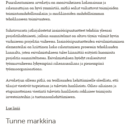
Puurakentamisen arvoketju on monivaiheinen kokonaisuus ja
rakennuttajan on hyvä ymmärtää, mitkä seikat vaikuttavat toimijoiden
toimintamahdollisuuksiin ja markkinoiden mahdollisimman
tehokkaaseen toimivuuteen.
Sahatavarasta jatkojalostetut insinööripuutuotteet tehdään yleensä
projektikohtaisesti, jolloin suunnitelmat on oltava täysin valmiit hyvin
varhaisessa projektin vaiheessa. Insinööripuutuotteiden esivalmistaminen
elementeiksi on kriittinen koko rakentamisen prosessin tehokkuuden
kannalta, joten esivalmistukseen tulee kiinnittää erityistä huomioita
projektia suunniteltaessa. Esivalmistuksen hyödyt realisoituvat
työmaavaiheessa lyhyempänä rakennusaikana ja pienempänä
työmaaorganisaationa.
Arvoketjun ollessa pitkä, on teollisuuden kehittämiselle oleellista, että
tilaajat viestivät tarpeistaan ja tulevista hankkeista. Oikea-aikainen ja
etupainotteinen viestintä tulevista hankkeista rohkaisee toimijoita
investointeihin ja tuotannonkehittämiseen.
Lue lisää
Tunne markkina