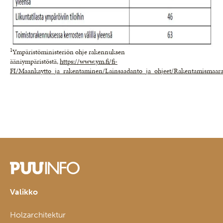
1
Ympäristöministeriön ohje rakennuksen
ääniympäristöstä,
https://www.ym.fi/fi-
FI/Maankaytto_ja_rakentaminen/Lainsaadanto_ja_ohjeet/Rakentamismaara
Valikko
Holzarchitektur