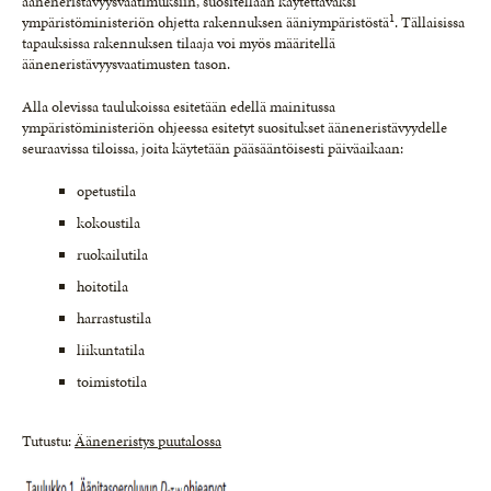
ääneneristävyysvaatimuksiin, suositellaan käytettäväksi
1
ympäristöministeriön ohjetta rakennuksen ääniympäristöstä
. Tällaisissa
tapauksissa rakennuksen tilaaja voi myös määritellä
ääneneristävyysvaatimusten tason.
Alla olevissa taulukoissa esitetään edellä mainitussa
ympäristöministeriön ohjeessa esitetyt suositukset ääneneristävyydelle
seuraavissa tiloissa, joita käytetään pääsääntöisesti päiväaikaan:
opetustila
kokoustila
ruokailutila
hoitotila
harrastustila
liikuntatila
toimistotila
Tutustu:
Ääneneristys puutalossa