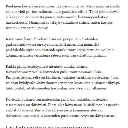
Puulajien kosteuden puskurointikyvyissä on eroja. Myös puulajin sisällä
voi olla yhtä pal-jon vaihtelua kuin puulajien välillä. Tämä johtuu kevät-
ja kesäpuun eri määristä puussa, uuteaineista, kasvunopeudesta ja
huokoskoosta. Nämä kaikki tekijät vaikuttavat siihen, miten kosteus
sitoutuu ja vapautuu puusta.
Käytännön kannalta olennaisin ero puupinnan kosteuden
puskurointikyvyssä on syysuunnalla. Esimerkiksi männyllä
poikkileikkauspinnan kosteudenpuskurointikapasiteetti on melkein
kolminkertainen verrattuna säteen suuntaan sahattuun pintaan.
Kaikki pintakäsittelyaineet alentavat minkä tahansa
sisäverhousmateriaalin kosteuden puskurointiominaisuuksia.
Pintakäsittelyaineella on kriittinen vaikutus sisäilman kosteuteen. Jotta
voidaan hyödyntää sisäverhousrakenteiden kosteuden puskurointikykyä,
tulisi pintakäsittelyaineiden höyrynläpäisyvasteen olla alhainen.
Kosteutta puskuroivan materiaalin pinta-ala vaikuttaa kosteuden
tasaamiseen merkittävästi. Pinta-alaa kasvattamalla sisäilman kosteuden
vaihtelut laskevat. Pinta-alan ollessa pieni lämmöneristeen ja
sisäverhoilumateriaalin kosteuden puskurointikyvyn merkitys kasvaa.