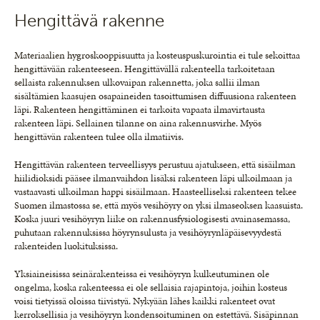
Hengittävä rakenne
Materiaalien hygroskooppisuutta ja kosteuspuskurointia ei tule sekoittaa
hengittävään rakenteeseen. Hengittävällä rakenteella tarkoitetaan
sellaista rakennuksen ulkovaipan rakennetta, joka sallii ilman
sisältämien kaasujen osapaineiden tasoittumisen diffuusiona rakenteen
läpi. Rakenteen hengittäminen ei tarkoita vapaata ilmavirtausta
rakenteen läpi. Sellainen tilanne on aina rakennusvirhe. Myös
hengittävän rakenteen tulee olla ilmatiivis.
Hengittävän rakenteen terveellisyys perustuu ajatukseen, että sisäilman
hiilidioksidi pääsee ilmanvaihdon lisäksi rakenteen läpi ulkoilmaan ja
vastaavasti ulkoilman happi sisäilmaan. Haasteelliseksi rakenteen tekee
Suomen ilmastossa se, että myös vesihöyry on yksi ilmaseoksen kaasuista.
Koska juuri vesihöyryn liike on rakennusfysiologisesti avainasemassa,
puhutaan rakennuksissa höyrynsulusta ja vesihöyrynläpäisevyydestä
rakenteiden luokituksissa.
Yksiaineisissa seinärakenteissa ei vesihöyryn kulkeutuminen ole
ongelma, koska rakenteessa ei ole sellaisia rajapintoja, joihin kosteus
voisi tietyissä oloissa tiivistyä. Nykyään lähes kaikki rakenteet ovat
kerroksellisia ja vesihöyryn kondensoituminen on estettävä. Sisäpinnan