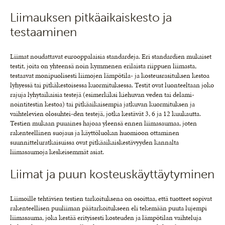
Liimauksen pitkäaikaiskesto ja
testaaminen
Liimat noudattavat eurooppalaisia standardeja. Eri standardien mukaiset
testit, joita on yhteensä noin kymmenen erilaista riippuen liimasta,
testaavat monipuolisesti liimojen lämpötila- ja kosteusrasituksen kestoa
lyhyessä tai pitkäkestoisessa kuormituksessa. Testit ovat luonteeltaan joko
rajuja lyhytaikaisia testejä (esimerkiksi kiehuvan veden tai delami-
nointitestin kestoa) tai pitkäaikaisempia jatkuvan kuormituksen ja
vaihtelevien olosuhtei-den testejä, jotka kestävät 3, 6 ja 12 kuukautta.
Testien mukaan puuaines hajoaa yleensä ennen liimasaumaa, joten
rakenteellinen suojaus ja käyttöluokan huomioon ottaminen
suunnitteluratkaisuissa ovat pitkäaikaiskestävyyden kannalta
liimasaumoja keskeisemmät asiat.
Liimat ja puun kosteuskäyttäytyminen
Liimoille tehtävien testien tarkoituksena on osoittaa, että tuotteet sopivat
rakenteellisen puuliiman päätarkoitukseen eli tekemään puuta lujempi
liimasauma, joka kestää erityisesti kosteuden ja lämpötilan vaihteluja