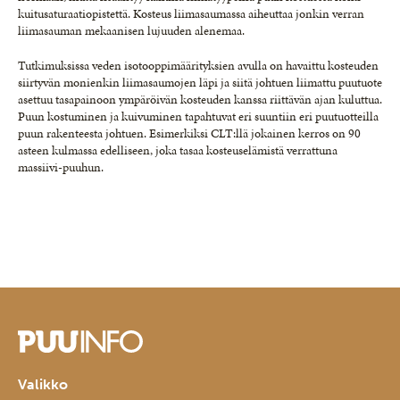
kuitusaturaatiopistettä. Kosteus liimasaumassa aiheuttaa jonkin verran
liimasauman mekaanisen lujuuden alenemaa.
Tutkimuksissa veden isotooppimäärityksien avulla on havaittu kosteuden
siirtyvän monienkin liimasaumojen läpi ja siitä johtuen liimattu puutuote
asettuu tasapainoon ympäröivän kosteuden kanssa riittävän ajan kuluttua.
Puun kostuminen ja kuivuminen tapahtuvat eri suuntiin eri puutuotteilla
puun rakenteesta johtuen. Esimerkiksi CLT:llä jokainen kerros on 90
asteen kulmassa edelliseen, joka tasaa kosteuselämistä verrattuna
massiivi-puuhun.
Valikko