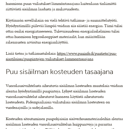
huomioon puun vaikutukset lämmöntasaajana kuitenkaan tinkimättä
riittävästä sisäilman laadusta ja mukavuudesta.
Käytännön sovelluksiin on vielä tehtävä tutkimus- ja suunnittelutyötä.
Hyödyntämällä piilevää lämpöä voidaan siis säästää energiaa. Tämä tulisi
ottaa osaksi energiataseeseen. Tulevaisuudessa energialaskelmissa tulisi
ottaa huomioon hygroskooppiset materiaalit, kun määritellään
rakennusten arvioitua energiankäyttöä.
Lisää tietoa ja tutkimustuloksia:
https://www.puuinfo.fi/puutieto/puu-
sisatiloissa/puupintojen-vaikutukset-lammontasaajana
Puu sisäilman kosteuden tasaajana
Vuorokausivaihtelusta aiheutuvia sisäilman kosteuden muutoksia voidaan
alentaa hyödyntämällä puupintoja. Lyhyet sisäilman kosteuden
vuorokausivaihtelut aiheutuvat huoneen käytöstä aiheutuvasta
kosteudesta. Pidempiaikaisia vaikutuksia sisäilman kosteuteen on
vuodenajoilla ja sadejaksoilla.
Kosteuden sitoutuminen puupohjaisiin sisäverhousmateriaaleihin alentaa
sisäilman kosteuden vuorokausivaihtelun huippuarvoja ja parantaa