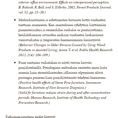
interior office environment: Effects on interpersonal perception.
B. Ridoutt, R. Ball, and S. Killerby. 2002. Forest Products Journal,
vol. 52, pp. 23–30.)
Mielenkiintoinen ja odottamaton havainto liittyi vanhusten
tuettuun asumiseen. Kun asuntoloissa ryhdyttiin käyttämään
puumateriaaleja ja esimerkiksi ruokalas-sa puutarjottimia,
henkilökunnan arvioiden mukaan vanhusten keskinäinen
vuorovaikutus ja ympäristön huomioiminen lisääntyivät.
(Behavior Changes in Older Persons Caused by Using Wood
Products in Assisted Living. Anme T. et al. Public Health Research
2012, 2(4): 106-109.)
Puun suotuisia vaikutuksia ei näytä voivan korvata
puujäljitelmillä. Fysiologisin mittauksin osoitettu unen laatu
samoin kuin stressitilanteiden jälkeinen elpyminen olivat
parempia puisessa kuin puujäljitelmästä tehdyssä huoneessa.
(Positive health effects of Stone Pine furniture. Joanneum
Research, Institute of Non-Invasive Diagnosis.)
(Solid fir furniture reduces strain during and after concentration
periods. Human Research, Institute of Health Technology and
Prevention Research.)
Tutkimusraporttien tiedot löytyvät