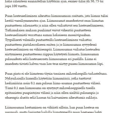
koko rakenteen suunnitellun käyttöiän ajan, esimer-kiksi yli 50, 75 tai
jopa 100 vuotta.
Puun kosteuseläminen aiheuttaa liimasaumaan rasitusta, jota liiman tulisi
kestää vuosikymmenten ajan. Liimasaumat muodostavat osan liimatun
puutuotteen rakennetta ja näin ollen vaikuttavat sen kosteuselämiseen.
Tutkimuksien mukaan puuliimat voivat vähentää puutuotteen
kosteuselämistä verrattuna saman kokoiseen massiivipuuhun.
Tyypillisesti valmiilla puutuotteilla kosteuseläminen vaikuttaa
puutuotteen pintakerrokseen eniten ja jo liimasauman syvyydessä
kosteuseläminen on vähäisempää. Liimasauman vaikutus kosteuden
siirtymiseen puutuotteessa riippuu käytetystä liimasta, liimasauman
paksuudesta sekä kosteuserosta liimasauman eri puolilla. Liima ei
muodosta tiivistä kalvoa vaan kos-teus siirtyy puussa liimasauman läpi.
Puun pinta ei ole liimatessa täysin tasainen mikroskoopilla tarkasteltuna.
Nykyaikaisilla liimoilla käytetään liimamääriä, jotka tuottavat
keskimäärin noin 0,1 mm paksun liima-sauman puutuotteen välissä.
Tämä 0,1 mm liimasauma on syntynyt mikroskooppisella tasolla
epätasaisten puupintojen välissä ja näin ollen sisältää paksumpia ja
ohuempia alueita sekä kaasun tai kuivumisen aiheuttamia aukkoja.
Liimasauman kostuminen on vähäistä silloin, kun puun kosteus on
normaali, mutta lisääntyy kaikilla liimatyypeillä puun kostuessa kohti