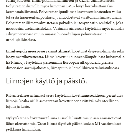
sormijatkosten, liima-puun, lamellihirren ja CLT:n valmistuksessa.
Polyuretaaniliimalla myös liimataan LVL- levyä kerroksittain (ns.
kerrannaisliimaus). Polyuretaanipuuliimat kovettuvat kosteuden vaiku-
tuksesta huoneenlämpötilassa ja muodostavat värittömän liimasauman.
Polyuretaaniliimat valmistetaan polyolin ja isosyanaatin reaktiolla, joka
muodostaa uretaanisidoksia. Vastaavia ainesosia käytetään myös muualla
arkiympäristössä muun muassa huonekalujen pehmusteissa ja
urheilujalkineissa.
Emulsiopolymeeri-isosyanaattiliimat
koostuvat dispersioliimasta sekä
isosyanaattikovetteesta. Liima kovettuu huoneenlämpötilassa kuivumalla.
EPI-liimoja käytetään yleisemmin Euroopan ulkopuolella pienen
dimension sormijatkosten, liimapuun ja lamellihirren valmistuksessa.
Liimojen käyttö ja päästöt
Rakenteellisessa liimauksessa käytetään kovettumisreaktioon perustuvia
liimoja, koska niillä saavutetaan kovettuneena riittävä rakenteellinen
lujuus ja kesto.
Nykyaikainen kovettunut liima ei sisällä liuottimia ja sen emissiot ovat
lähes olemattomia. Useat liimat täyttävät päästöluokan M1 vaatimukset
pelkkänä liimanakin.