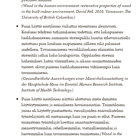
(Wood in the human environment: restorative properties of wood
in the built indoor environment. David Fell. 2010. Vancouver: The
University of British Columbia.)
Puun käyttö sisätiloissa vaikuttaa stressitasoa alentavasti.
Koulussa tehdyssä tutkimuksessa todettiin, että kokopuisessa
luokkahuoneessa aamuinen stressipiikki laantui sykevariaatiolla
mitattuna pian kouluun saapumisen jälkeen eikä palannut
uudelleen. Tavanomaisessa verrokkiluokassa elimistön lievä
stressitila jatkui koko koulupäivän. Oppilaiden stressin
kokemukset, kuten väsymyksen ja aikaan-saamattomuuden
tunteet, olivat puisessa luokkahuoneessa vähäisempiä kuin
tavanomaisessa.
(Gesundheitliche Auswirkungen einer Massivholzausstattung in
der Hauptschule Haus im Ennstal. Human Research Institute,
Institute of Health Technology.)
Puun käyttö sisätiloissa näyttää ulottuvan myös ihmisten
käyttäytymiseen ja sosiaaliseen havainnointiin. Toimitiloissa,
joissa oli käytetty puutuotteita, vierailijoiden ensivaikutelma
työntekijöistä oli suotuisampi kuin jos puuta ei ollut. Puisessa
toimistossa työntekijät koettiin asiantuntevimmiksi,
menestyvimmiksi, rehellisemmiksi, vastuullisemmiksi ja
luovemmiksi kuin tavanomaisessa toimistossa.
(Wood in the