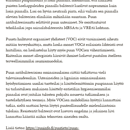
erilaisilla puupinnoilla ja lasin pinnalla, huomattiin, että kaikkien
puisten koekappaleiden pinnalla bakteerit kuolivat nopeammin kuin
lasin pinnalla. Lasi on hyvin neutraali pinta, eikä vaikuta sen pinnalla
olevien bakteerien elinikään mihinkään suuntaan. Puun
antibakteerisuutta selittävät puun uuteaineet. Ne osoittautuivat
tehokkaiksi jopa sairaalabakteereita MRSA:ta ja VRE:tä kohtaan.
Puusta haihtuvat orgaaniset yhdisteet (VOC) eivät varsinaisesti aiheuta
mitään terveyshaittoja, mutta koska monet VOCit erilaisista lähteistä ovat
haitallisia, on keskustelua käyty myös puun VOCien vähentämisestä.
Kuitenkin monet allergioista kärsivät ihmiset kokevat puutalon itselleen
terveellisimmäksi asumismuodoksi.
Puun antibakteerisissa ominaisuuksissa riittää tutkittavaa vielä
tulevaisuudessakin. Uuteaineiden ja ligniinin ominaisuuksien
hyödyntäminen uusiksi tuotteiksi ja käsittelemättömän puupinnan käyttö
tai tarkoituksen mukainen käsittely entistäkin hygieenisemmäksi
pinnaksi ovat joitakin tulosten pohjalta nousevia tutkimuksen ja
tuotekehityksen teemoja. Myös VOCien mahdollisia hyötyjä kannattaisi
tutkia, sieltä saattaisi hyvin löytyä puuteollisuudelle mielenkiintoisia
tuloksia. Resistentit bakteerit ovat kasvava ongelma ja jokainen kivi
kannattaa kääntää niihin tehoavien aineiden osalta.
Lisää tietoa:
https://puuinfo.fi/puutieto/puun-