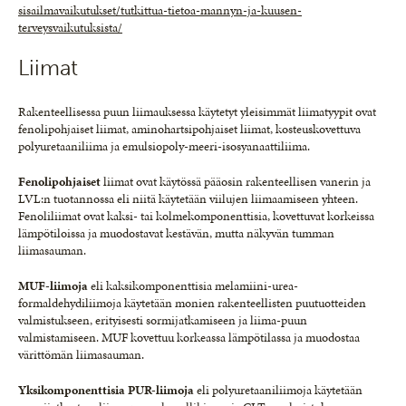
sisailmavaikutukset/tutkittua-tietoa-mannyn-ja-kuusen-
terveysvaikutuksista/
Liimat
Rakenteellisessa puun liimauksessa käytetyt yleisimmät liimatyypit ovat
fenolipohjaiset liimat, aminohartsipohjaiset liimat, kosteuskovettuva
polyuretaaniliima ja emulsiopoly-meeri-isosyanaattiliima.
Fenolipohjaiset
liimat ovat käytössä pääosin rakenteellisen vanerin ja
LVL:n tuotannossa eli niitä käytetään viilujen liimaamiseen yhteen.
Fenoliliimat ovat kaksi- tai kolmekomponenttisia, kovettuvat korkeissa
lämpötiloissa ja muodostavat kestävän, mutta näkyvän tumman
liimasauman.
MUF-liimoja
eli kaksikomponenttisia melamiini-urea-
formaldehydiliimoja käytetään monien rakenteellisten puutuotteiden
valmistukseen, erityisesti sormijatkamiseen ja liima-puun
valmistamiseen. MUF kovettuu korkeassa lämpötilassa ja muodostaa
värittömän liimasauman.
Yksikomponenttisia PUR-liimoja
eli polyuretaaniliimoja käytetään