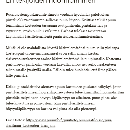
Eri tekijöiden huomioiminen
Puun kosteuspuskurointi-ilmiötä voidaan hyödyntää paloluokan
pintaluokkavaatimusten salliessa puun käytön. Kriittiset tekijät puun
toimintaan kosteuden tasaajana ovat pinta-ala, pintakäsittely ja
syysuunta, myös puulaji vaikuttaa. Parhaat tulokset saavutetaan
käyttämällä käsittelemätöntä puuta sisäverhoilumateriaalina.
Mikäli ei ole mahdollista käyttää käsittelemätöntä puuta, niin yksi tapa
kosteuspuskuroin-nin lisäämiseksi on sallia ilman kiertää
sisäverhousrakenteen taakse käsittelemättömälle puupinnalle. Kosteutta
puskuroivaa pinta-alaa voidaan kasvattaa myös sisäverhousrakenteen
takapinnalle jyrsityllä uralla. Tällöin tulee huolehtia, että ilma pääsee
tälle pinnalle.
Kaikki pintakäsittelyt alentavat puun kosteuden puskurointikykyä, joten
pintakäsittelyaineen höyrynläpäisevyyteen tulee kiinnittää huomiota. Kun
pintakäsittelyaineen höyryn-läpäisevyys on alhainen, puun pinta-alaa
tulee kasvattaa ja päinvastoin. Kun pintakäsittelyaineen
höyrynläpäisevyys on korkea voi pinta-ala olla pienempi.
Lisää tietoa:
https://www.puuinfo.fi/puutieto/puu-sisatiloissa/puu-
sisailman-kosteuden-tasaajana