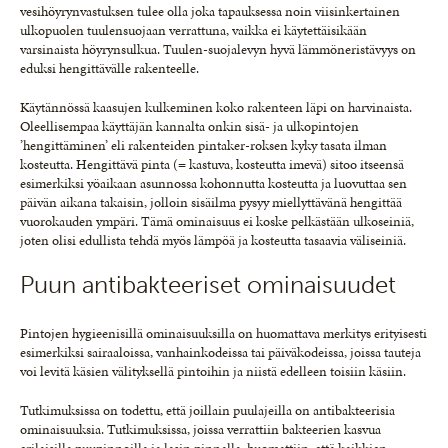
vesihöyrynvastuksen tulee olla joka tapauksessa noin viisinkertainen
ulkopuolen tuulensuojaan verrattuna, vaikka ei käytettäisikään
varsinaista höyrynsulkua. Tuulen-suojalevyn hyvä lämmöneristävyys on
eduksi hengittävälle rakenteelle.
Käytännössä kaasujen kulkeminen koko rakenteen läpi on harvinaista.
Oleellisempaa käyttäjän kannalta onkin sisä- ja ulkopintojen
’hengittäminen’ eli rakenteiden pintaker-roksen kyky tasata ilman
kosteutta. Hengittävä pinta (= kastuva, kosteutta imevä) sitoo itseensä
esimerkiksi yöaikaan asunnossa kohonnutta kosteutta ja luovuttaa sen
päivän aikana takaisin, jolloin sisäilma pysyy miellyttävänä hengittää
vuorokauden ympäri. Tämä ominaisuus ei koske pelkästään ulkoseiniä,
joten olisi edullista tehdä myös lämpöä ja kosteutta tasaavia väliseiniä.
Puun antibakteeriset ominaisuudet
Pintojen hygieenisillä ominaisuuksilla on huomattava merkitys erityisesti
esimerkiksi sairaaloissa, vanhainkodeissa tai päiväkodeissa, joissa tauteja
voi levitä käsien välityksellä pintoihin ja niistä edelleen toisiin käsiin.
Tutkimuksissa on todettu, että joillain puulajeilla on antibakteerisia
ominaisuuksia. Tutkimuksissa, joissa verrattiin bakteerien kasvua