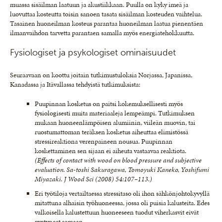
muassa sisäilman laatuun ja akustiikkaan. Puulla on kyky imeä ja
luovuttaa kosteutta toisin sanoen tasata sisäilman kosteuden vaihtelua.
Tasainen huoneilman kosteus parantaa huoneilman laatua pienentäen
ilmanvaihdon tarvetta parantaen samalla myös energiatehokkuutta.
Fysiologiset ja psykologiset ominaisuudet
Seuraavaan on koottu joitain tutkimustuloksia Norjassa, Japanissa,
Kanadassa ja Itävallassa tehdyistä tutkimuksista:
Puupinnan kosketus on paitsi kokemuksellisesti myös
fysiologisesti muita materiaaleja lempeämpi. Tutkimuksen
mukaan huoneenlämpöisen alumiinin, viileän muovin, tai
ruostumattoman teräksen kosketus aiheuttaa elimistössä
stressireaktiona verenpaineen nousua. Puupinnan
koskettaminen sen sijaan ei aiheuta vastaavaa reaktiota.
(Effects of contact with wood on blood pressure and subjective
evaluation. Sa-toshi Sakuragawa, Tomoyuki Kaneko, Yoshifumi
Miyazaki. J Wood Sci (2008) 54:107–113.)
Eri työtiloja vertailtaessa stressitaso oli ihon sähkönjohtokyvyllä
mitattuna alhaisin työhuoneessa, jossa oli puisia kalusteita. Edes
valkoisella kalustettuun huoneeseen tuodut viherkasvit eivät
pystyneet samaan.