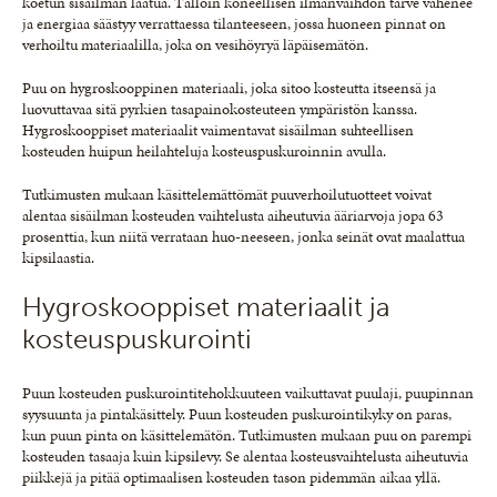
koetun sisäilman laatua. Tällöin koneellisen ilmanvaihdon tarve vähenee
ja energiaa säästyy verrattaessa tilanteeseen, jossa huoneen pinnat on
verhoiltu materiaalilla, joka on vesihöyryä läpäisemätön.
Puu on hygroskooppinen materiaali, joka sitoo kosteutta itseensä ja
luovuttavaa sitä pyrkien tasapainokosteuteen ympäristön kanssa.
Hygroskooppiset materiaalit vaimentavat sisäilman suhteellisen
kosteuden huipun heilahteluja kosteuspuskuroinnin avulla.
Tutkimusten mukaan käsittelemättömät puuverhoilutuotteet voivat
alentaa sisäilman kosteuden vaihtelusta aiheutuvia ääriarvoja jopa 63
prosenttia, kun niitä verrataan huo-neeseen, jonka seinät ovat maalattua
kipsilaastia.
Hygroskooppiset materiaalit ja
kosteuspuskurointi
Puun kosteuden puskurointitehokkuuteen vaikuttavat puulaji, puupinnan
syysuunta ja pintakäsittely. Puun kosteuden puskurointikyky on paras,
kun puun pinta on käsittelemätön. Tutkimusten mukaan puu on parempi
kosteuden tasaaja kuin kipsilevy. Se alentaa kosteusvaihtelusta aiheutuvia
piikkejä ja pitää optimaalisen kosteuden tason pidemmän aikaa yllä.