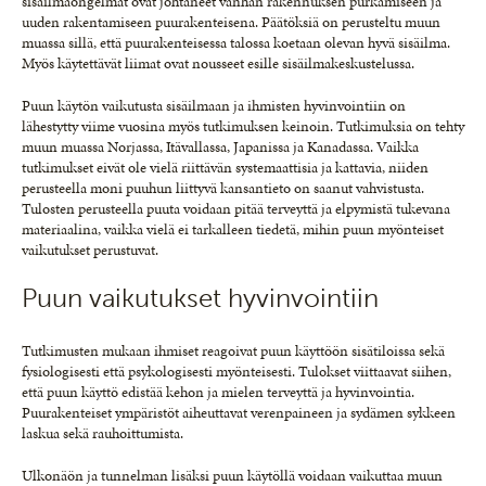
sisäilmaongelmat ovat johtaneet vanhan rakennuksen purkamiseen ja
uuden rakentamiseen puurakenteisena. Päätöksiä on perusteltu muun
muassa sillä, että puurakenteisessa talossa koetaan olevan hyvä sisäilma.
Myös käytettävät liimat ovat nousseet esille sisäilmakeskustelussa.
Puun käytön vaikutusta sisäilmaan ja ihmisten hyvinvointiin on
lähestytty viime vuosina myös tutkimuksen keinoin. Tutkimuksia on tehty
muun muassa Norjassa, Itävallassa, Japanissa ja Kanadassa. Vaikka
tutkimukset eivät ole vielä riittävän systemaattisia ja kattavia, niiden
perusteella moni puuhun liittyvä kansantieto on saanut vahvistusta.
Tulosten perusteella puuta voidaan pitää terveyttä ja elpymistä tukevana
materiaalina, vaikka vielä ei tarkalleen tiedetä, mihin puun myönteiset
vaikutukset perustuvat.
Puun vaikutukset hyvinvointiin
Tutkimusten mukaan ihmiset reagoivat puun käyttöön sisätiloissa sekä
fysiologisesti että psykologisesti myönteisesti. Tulokset viittaavat siihen,
että puun käyttö edistää kehon ja mielen terveyttä ja hyvinvointia.
Puurakenteiset ympäristöt aiheuttavat verenpaineen ja sydämen sykkeen
laskua sekä rauhoittumista.
Ulkonäön ja tunnelman lisäksi puun käytöllä voidaan vaikuttaa muun