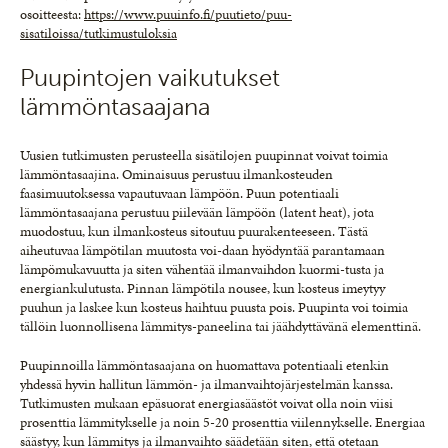
osoitteesta:
https://www.puuinfo.fi/puutieto/puu-
sisatiloissa/tutkimustuloksia
Puupintojen vaikutukset
lämmöntasaajana
Uusien tutkimusten perusteella sisätilojen puupinnat voivat toimia
lämmöntasaajina. Ominaisuus perustuu ilmankosteuden
faasimuutoksessa vapautuvaan lämpöön. Puun potentiaali
lämmöntasaajana perustuu piilevään lämpöön (latent heat), jota
muodostuu, kun ilmankosteus sitoutuu puurakenteeseen. Tästä
aiheutuvaa lämpötilan muutosta voi-daan hyödyntää parantamaan
lämpömukavuutta ja siten vähentää ilmanvaihdon kuormi-tusta ja
energiankulutusta. Pinnan lämpötila nousee, kun kosteus imeytyy
puuhun ja laskee kun kosteus haihtuu puusta pois. Puupinta voi toimia
tällöin luonnollisena lämmitys-paneelina tai jäähdyttävänä elementtinä.
Puupinnoilla lämmöntasaajana on huomattava potentiaali etenkin
yhdessä hyvin hallitun lämmön- ja ilmanvaihtojärjestelmän kanssa.
Tutkimusten mukaan epäsuorat energiasäästöt voivat olla noin viisi
prosenttia lämmitykselle ja noin 5-20 prosenttia viilennykselle. Energiaa
säästyy, kun lämmitys ja ilmanvaihto säädetään siten, että otetaan