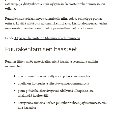
ratkaisuja ja yksityiskohtia kuin nykyisessä kerrostalorakentamisessa on
vallalla.
Puurakennus voidaan myös suunnitella niin, että se on helppo purkaa
osiin ja käyttää näitä osia uusissa rakennuksissa kiertotalousperiaatteiden
mukaisesti. Jo entisaikain hirsitaloja siirrettiin paikasta toiseen.
Lähde:
Opas puukerrostalon tilaamisen kehittämiseen
Puurakentamisen haasteet
Puuhun liittyy myös materiaaliteknisiä haasteita verrattuna muihin
materiaaleihin:
puu on muun muassa syttyvää ja palavaa materiaalia
puulla on kosteudesta aiheutuvaa muodonmuutosta
puun pitkäaikaiskestävyys voi edellyttää ulkopinnoissa
tiheämpää huoltoväliä
keveytensä ansiosta korkea puurakennuksen jäykistämisessä voi
olla haasteita