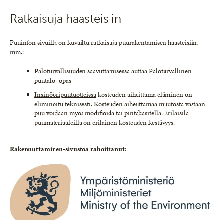
Ratkaisuja haasteisiin
Puuinfon sivuilla on kuvailtu ratkaisuja puurakentamisen haasteisiin,
mm.:
Paloturvallisuuden saavuttamisessa auttaa
Paloturvallinen
puutalo -opas
Insinööripuutuotteissa
kosteuden aiheittama eläminen on
eliminoitu teknisesti. Kosteuden aiheuttamaa muutosta vastaan
puu voidaan myös modifioida tai pintakäsitellä. Erilaisila
puumateriaaleilla on erilainen kosteuden kestävyys.
Rakennuttaminen-sivustoa rahoittanut: