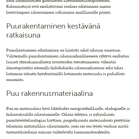
noin kolmanneksen globaaleista kasvihuonekaasupäästöistä.
Rakennuttajat ovat merkittävässä roolissa edistämässä uusien
kestävämpien rakentamisen ratkaisujen markkinoille pääsyä.
Puurakentaminen kestävänä
ratkaisuna
Puurakentamisen edistäminen on kiistatta askel oikeaan suuntaan.
Valitsemalla puurakentamisen rakennushankkeeseen ryhtyvä osallistuu
laajasti yhteiskunnallisten tavoitteiden toteuttamiseen: vähentää
ilmastopäästöjä sitomalla hiilidioksidia rakennuskantaan sekä tukea
kotimaan taloutta hyödyntämällä kotimaista materiaalia ja paikallista
osaamista.
Puu rakennusmateriaalina
Puu on materiaalina hyvä lähtökohta energiatehokkaalle, ekologiselle ja
hiilineutraalille rakentamiselle. Oikein tehtynä, ja nykyaikaista
puuntyöstöteknologiaa käyttäen, puupohjaisista materiaaleista pystytään
tekemään mittatarkkaa rakentamista, jossa iso osa työstä voidaan siirtää
tuotantolaitoksiin suojaan vaihtelevilta luonnonolosuhteilta.