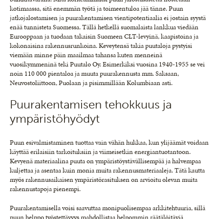
kotimaassa, sitä enemmän työtä ja toimeentuloa jää tänne. Puun
jatkojalostamisen ja puurakentamisen vientipotentiaalia ei jostain syystä
enää tunnisteta Suomessa. Tällä hetkellä suomalaista lankkua viedään
Eurooppaan ja tuodaan takaisin Suomeen CLT-levyinä, kaapistoina ja
kokonaisina rakennusrunkoina. Keveytensä takia puutaloja pystyisi
viemään minne päin maailmaa tahansa kuten menneinä
vuosikymmeninä teki Puutalo Oy. Esimerkiksi vuosina 1940-1955 se vei
noin 110 000 pientaloa ja muuta puurakennusta mm. Saksaan,
Neuvostoliittoon, Puolaan ja pisimmillään Kolumbiaan asti.
Puurakentamisen tehokkuus ja
ympäristöhyödyt
Puun esivalmistaminen tuottaa vain vähän hukkaa, kun ylijäämät voidaan
käyttää erilaisiin tarkoituksiin ja viimeisetkin energiantuotantoon.
Kevyenä materiaalina puuta on ympäristöystävällisempää ja halvempaa
kuljettaa ja asentaa kuin monia muita rakennusmateriaaleja. Tätä kautta
myös rakennusaikaisen ympäristörasituksen on arvioitu olevan muita
rakennustapoja pienempi.
Puurakentamisella voisi saavuttaa monipuolisempaa arkkitehtuuria, sillä
puun helppo työstettävyys mahdollistaa helpommin räätälöitäviä