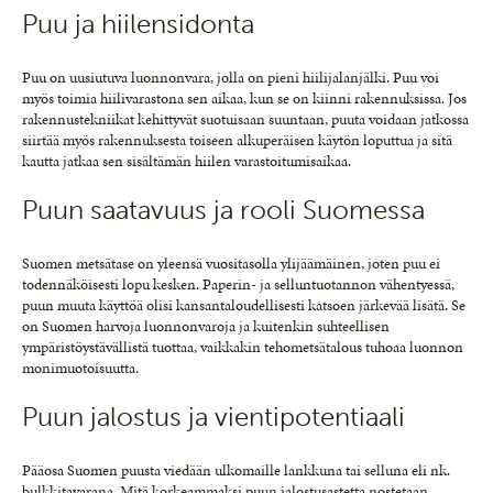
Puu ja hiilensidonta
Puu on uusiutuva luonnonvara, jolla on pieni hiilijalanjälki. Puu voi
myös toimia hiilivarastona sen aikaa, kun se on kiinni rakennuksissa. Jos
rakennustekniikat kehittyvät suotuisaan suuntaan, puuta voidaan jatkossa
siirtää myös rakennuksesta toiseen alkuperäisen käytön loputtua ja sitä
kautta jatkaa sen sisältämän hiilen varastoitumisaikaa.
Puun saatavuus ja rooli Suomessa
Suomen metsätase on yleensä vuositasolla ylijäämäinen, joten puu ei
todennäköisesti lopu kesken. Paperin- ja selluntuotannon vähentyessä,
puun muuta käyttöä olisi kansantaloudellisesti katsoen järkevää lisätä. Se
on Suomen harvoja luonnonvaroja ja kuitenkin suhteellisen
ympäristöystävällistä tuottaa, vaikkakin tehometsätalous tuhoaa luonnon
monimuotoisuutta.
Puun jalostus ja vientipotentiaali
Pääosa Suomen puusta viedään ulkomaille lankkuna tai selluna eli nk.
bulkkitavarana. Mitä korkeammaksi puun jalostusastetta nostetaan