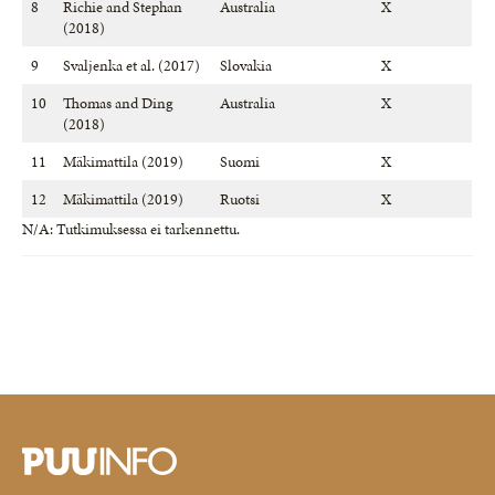
8
Richie and Stephan
Australia
X
(2018)
9
Svaljenka et al. (2017)
Slovakia
X
10
Thomas and Ding
Australia
X
(2018)
11
Mäkimattila (2019)
Suomi
X
12
Mäkimattila (2019)
Ruotsi
X
N/A: Tutkimuksessa ei tarkennettu.