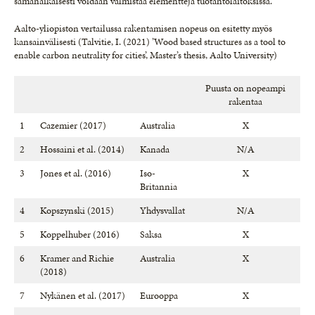
samanaikaisesti voidaan valmistaa elementtejä tuotantolaitoksissa.
Aalto-yliopiston vertailussa rakentamisen nopeus on esitetty myös
kansainvälisesti (Talvitie, I. (2021) ’Wood based structures as a tool to
enable carbon neutrality for cities’, Master’s thesis, Aalto University)
Puusta on nopeampi
rakentaa
1
Cazemier (2017)
Australia
X
2
Hossaini et al. (2014)
Kanada
N/A
3
Jones et al. (2016)
Iso-
X
Britannia
4
Kopszynski (2015)
Yhdysvallat
N/A
5
Koppelhuber (2016)
Saksa
X
6
Kramer and Richie
Australia
X
(2018)
7
Nykänen et al. (2017)
Eurooppa
X