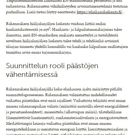
Ympäristöministeriön kansallista EN-standardeihin perustuvaa ja sitä
tarkentavaa. Rakennusten vähähiilisyyden arviointimenetelmää testataan
parhaillaan. Lisää tietoa löytyy osoitteesta:
https://elinkaarilaskenta.fi/
.
Rakennuksen hiilijalanjäljen laskenta voidaan liittää osaksi
2
hankintakriteereitä jo nyt
. Hankinta- ja kilpailutusasiakirjoissa tulee
ilmoittaa, mitä EN-standardien mukaista menettelyä ja tietolähteitä
soveltaen hiilijalanjäljen laskenta tulee tehdä ja tehdäänkö arviointi
tilaajan toimesta yhdellä konsultilla vai kuuluuko kilpailuun osallistujien
toimittaa arvio osana tarjousasiakirjoja.
Suunnittelun rooli päästöjen
vähentämisessä
Rakennuksen hiilijalanjälki koko elinkaaren ajalta määräytyy pitkälti
suunnitteluprosessissa. Rakennuksen valmistuttua mahdollisuudet
vaikuttaa päästöihin ovat enää rajalliset. Vaikuttavia tekijöitä ovat muun
muassa rakennuspaikan valinta (määrittää saatavilla olevat energialähteet
ja perustusolosuhteet), massoittelu (ulkovaipan määrä), tilatehokkuus
(lämmitettävät kuutiometrit), runkomateriaalivalinta ja energiatavoitteet.
Merkittävimpiä keinoja vaikuttaa päästöihin ovat muun muassa
energiatehokkuus ja uusiutuvan energian käyttö, kierrätysmateriaalien ja
uusiutuvien materiaalien käyttö, pitkäikäisten materiaalien valinta sekä