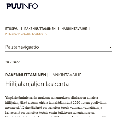
|
|
|
ETUSIVU
RAKENNUTTAMINEN
HANKINTAVAIHE
HIILIJALANJÄLJEN LASKENTA
Palstanavigaatio
20.7.2022
RAKENNUTTAMINEN
| HANKINTAVAIHE
Hiilijalanjäljen laskenta
Ympäristöministeriön mukaan rakennuksen elinkaaren aikaista
hiilijalanjälkeä aletaan ohjata lainsäädännöllä 2020-luvun puoliväliin
1
mennessä
. Lainsäädäntö on tarkoitus tuoda voimaan vaiheittain ja
kriteereitä on tarkoitus testata ensin julkisessa rakentamisessa.