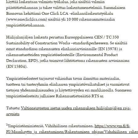
käyttää laskentaan valmista työkalua, joka sisältää valmiin
päästötietokannan ja tukee valittua laskentamenetelmää. Suomalaisen
Bionovan kehittämä One Click LCA -elinkaarilaskentatyökalu
(www.oneclicklca.com) sisältää yli 10 000 rakennusmateriaalin
ympäristötietokannan.
Hiilijalanjäljen laskenta perustuu Eurooppalaiseen CEN / TC 350
Sustainability of Construction Works –standardiperheeseen. Se sisältää
omat standardinsa rakennusten elinkaariarvioinnille (EN 15978) ja
rakennustuotteiden ympäristöselosteille (Environmental Product
Declaration, EPD), jotka toimivat lähtötietona rakennusten arvioinnissa
(EN 15804).
Ympäristöselosteet tarjoavat vakioidun tavan ilmoittaa materiaalin,
tuotteen tai tuoteryhmän elinkaaren ympäristövaikutukset ja varmistavat
tietojen yhdenmukaisuuden ja käytettävyyden eri markkinoilla. Suomessa
ympäristöselosteita julkaisee Rakennustietosäätiö RTS sr.
Tutustu:
Valtioneuvoston asetus uuden rakennuksen hiilijalanjäljen raja-
arvoista
1
Ympäristöministeriö, Vähähiilinen rakentaminen,
https://www.ym.fi/fi-
FI/Maankaytto_ja_rakentaminen/Rakentamisen_ohjaus/Vahahiilinen_rake