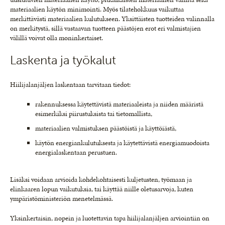
materiaalien käytön minimointi. Myös tilatehokkuus vaikuttaa
merkittävästi materiaalien kulutukseen. Yksittäisten tuotteiden valinnalla
on merkitystä, sillä vastaavan tuotteen päästöjen erot eri valmistajien
välillä voivat olla moninkertaiset.
Laskenta ja työkalut
Hiilijalanjäljen laskentaan tarvitaan tiedot:
rakennuksessa käytettävistä materiaaleista ja niiden määristä
esimerkiksi piirustuksista tai tietomallista,
materiaalien valmistuksen päästöistä ja käyttöiästä,
käytön energiankulutuksesta ja käytettävistä energiamuodoista
energialaskentaan perustuen.
Lisäksi voidaan arvioida kohdekohtaisesti kuljetusten, työmaan ja
elinkaaren lopun vaikutuksia, tai käyttää niille oletusarvoja, kuten
ympäristöministeriön menetelmässä.
Yksinkertaisin, nopein ja luotettavin tapa hiilijalanjäljen arviointiin on