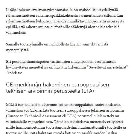
Lisäksi rakennusvalvontaviranomaisella on mahdollisuus edellyttää
rakennustuotteen rakennuspaikkakohtaista varmentamista silloin, kun
rakennustuotteen kelpoisuutta ei ole muulla tavalla osoitettu ja on syytä
epäillä, että rakennustuote ei täytä sille säädettyjä olennaisia teknisiä
vaatimuksia.
Samalle tuoteryhmälle on mahdollista käyttää vain yhtä näistä
menettelyistä.
Eri puurakentamistapojen vaatimusten mukaisuuden osoittamisen
hyväksyttäviä menettelyjä on kuvattu tarkemmin ”Soveltuvat järjestelmät”
-kohdassa.
CE-merkinnän hakeminen eurooppalaisen
teknisen arvioinnin perusteella (ETA)
Mikäli tuotteelle ei ole harmonisoitua eurooppalaista tuotestandardia,
valmistaja voi CE-merkitä tuotteen eurooppalaisen teknisen arvioinnin
(European Technical Assessment eli ETA) perusteella. Menettely on
valmistajalle vapaaehtoinen. Tämä on suositeltava menettely erityisesti
niille harmonisoituihin tuotestandardeihin kuulumattomille tuotteille ja
tuotesarjoille, joita halutaan myydä kotimaan markkinoiden lisäksi