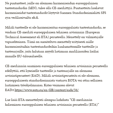
Ne puutuotteet, joille on olemassa harmonisoidun eurooppalainen
tuotestandardin (hEN), tulee olla CE-merkittyjä. Puutuotteita koskevat
harmonisoidut tuotestandardit löytyvät Suomen Standardsoimisliitti SFS
ry:n verkkosivuilta sfs.fi.
Mikäli tuotteelle ei ole harmonisoitua eurooppalaista tuotestandardia, se
voidaan CE-merkitä eurooppalaisen teknisen arvioinnin (European
Technical Assessment eli ETA) perusteella. Menettely on valmistajalle
vapaaehtoinen. Tämä on suositeltava menettely erityisesti niille
harmonisoituihin tuotestandardeihin kuulumattomille tuotteille ja
tuotesarjoille, joita halutaan myydä kotimaan markkinoiden lisäksi
muualle EU-talousalueelle.
CE-merkinnän saaminen eurooppalaisen teknisen arvioinnin perusteella
edellyttää, että kyseiselle tuotteelle ja tuotesarjalle on olemassa
arviointiperusteet (EAD). Mikäli arviointiperusteita ei ole olemassa,
eurooppalaisesta standardisoinnista vastaava EOTA voi ottaa sellaisen
laatimisen työohjelmaansa. Katso voimassa olevat
EAD:t
https://www.eota.eu/en-GB/content/eads/56/
Lue lisää ETA-menettelystä alempaa kohdasta ”CE-merkinnän
hakeminen eurooppalaisen teknisen arvioinnin perusteella (ETA)”