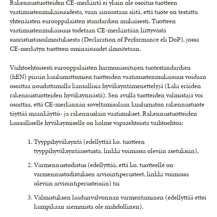
Rakennustuotteiden CE-merkintä ei yksin ole osoitus tuotteen
vaatimustenmukaisuudesta, vaan ainoastaan siitä, että tuote on testattu
yhtenäisten eurooppalaisten standardien mukaisesti. Tuotteen
vaatimustenmukaisuus todetaan CE-merkintään liittyvästä
suoristustasoilmoituksesta (Declaration of Performance eli DoP), jossa
CE-merkityn tuotteen ominaisuudet ilmoitetaan.
Vaihtoehtoisesti eurooppalaisten harmonisoitujen tuotestandardien
(hEN) piiriin kuulumattomien tuotteiden vaatimustenmukaisuus voidaan
osoittaa noudattamalla kansallisia hyväksyntämenettelyjä (Laki eräiden
rakennustuotteiden hyväksynnästä). Sen avulla tuotteiden valmistaja voi
osoittaa, että CE-merkinnän soveltamisalaan kuulumaton rakennustuote
täyttää maankäyttö- ja rakennuslain vaatimukset. Rakennustuotteiden
kansalliselle hyväksymiselle on kolme vapaaehtoista vaihtoehtoa:
Tyyppihyväksyntä (edellyttää ko. tuotteen
tyyppihyväksyntäasetusta, linkki voimassa oleviin asetuksiin),
Varmennustodistus (edellyttää, että ko. tuotteelle on
varmennustodistuksen arviointiperusteet, linkki voimassa
oleviin arviointiperusteisiin) tai
Valmistuksen laadunvalvonnan varmentaminen (edellyttää ettei
kumpikaan aiemmista ole mahdollinen).