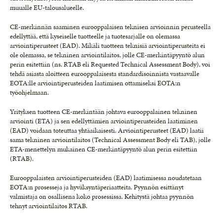
muualle EU-talousalueelle.
CE-merkinnän saaminen eurooppalaisen teknisen arvioinnin perusteella
edellyttää, että kyseiselle tuotteelle ja tuotesarjalle on olemassa
arviointiperusteet (EAD). Mikäli tuotteen teknisiä arviointiperusteita ei
ole olemassa, se tekninen arviointilaitos, jolle CE-merkintäpyyntö alun
perin esitettiin (ns. RTAB eli Requested Technical Assessment Body), voi
tehdä asiasta aloitteen eurooppalaisesta standardisoinnista vastaavalle
EOTA:lle arviointiperusteiden laatimisen ottamiseksi EOTA:n
työohjelmaan.
Yrityksen tuotteen CE-merkintään johtava eurooppalainen tekninen
arviointi (ETA) ja sen edellyttämien arviointiperusteiden laatiminen
(EAD) voidaan toteuttaa yhtäaikaisesti. Arviointiperusteet (EAD) laatii
sama tekninen arviointilaitos (Technical Assessment Body eli TAB), jolle
ETA-menettelyn mukainen CE-merkintäpyyntö alun perin esitettiin
(RTAB).
Eurooppalaisten arviointiperusteiden (EAD) laatimisessa noudatetaan
EOTA:n prosesseja ja hyväksyntäperiaatteita. Pyynnön esittänyt
valmistaja on osallisena koko prosessissa. Kehitystä johtaa pyynnön
tehnyt arviointilaitos RTAB.