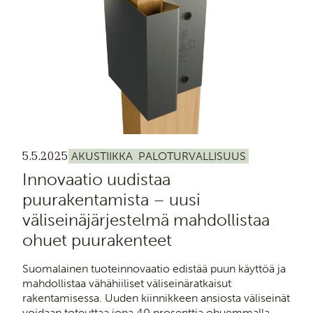
5.5.2025
AKUSTIIKKA
PALOTURVALLISUUS
Innovaatio uudistaa
puurakentamista – uusi
väliseinäjärjestelmä mahdollistaa
ohuet puurakenteet
Suomalainen tuoteinnovaatio edistää puun käyttöä ja
mahdollistaa vähähiiliset väliseinäratkaisut
rakentamisessa. Uuden kiinnikkeen ansiosta väliseinät
voidaan toteuttaa jopa 40 prosenttia ohuemmalla