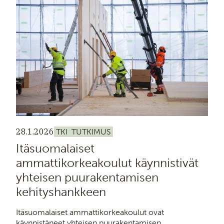
28.1.2026
TKI
TUTKIMUS
Itäsuomalaiset
ammattikorkeakoulut käynnistivät
yhteisen puurakentamisen
kehityshankkeen
Itäsuomalaiset ammattikorkeakoulut ovat
käynnistäneet yhteisen puurakentamisen