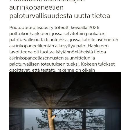
aurinkopaneelien
paloturvallisuudesta uutta tietoa
Puutuoteteollisuus ry toteutti keväällä 2026
polttokoehankkeen, jossa selvitettiin puukaton
paloturvallisuutta tilanteessa, jossa katolle asennetun
aurinkopaneelikentän alla syttyy palo. Hankkeen
tavoitteena oli tuottaa käytännönläheistä tietoa
aurinkopaneeliasennusten suunnittelun ja
paloturvallisen toteutuksen tueksi. Kokeen tulokset
osoittavat, että testattu rakenne on oikein
toteutettuna turvallinen.