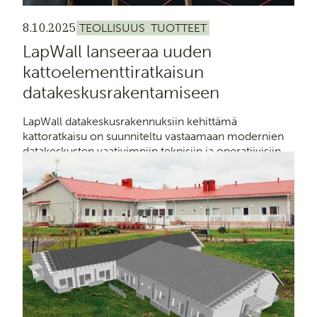
8.10.2025
TEOLLISUUS
TUOTTEET
LapWall lanseeraa uuden
kattoelementtiratkaisun
datakeskusrakentamiseen
LapWall datakeskusrakennuksiin kehittämä
kattoratkaisu on suunniteltu vastaamaan modernien
datakeskusten vaativimpiin teknisiin ja operatiivisiin
tarpeisiin.