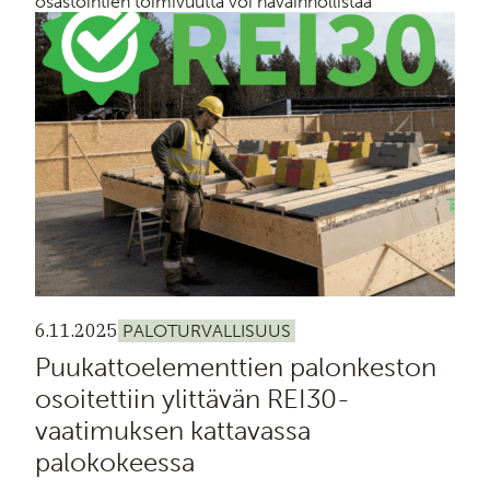
osastointien toimivuutta voi havainnollistaa
yksityiskohtien ketjuna, jonka heikoimman lenkin
pettäessä kaikki muut hyvin suunnitellut ja toteutetut
osat menettävät merkityksensä.
6.11.2025
PALOTURVALLISUUS
Puukattoelementtien palonkeston
osoitettiin ylittävän REI30-
vaatimuksen kattavassa
palokokeessa