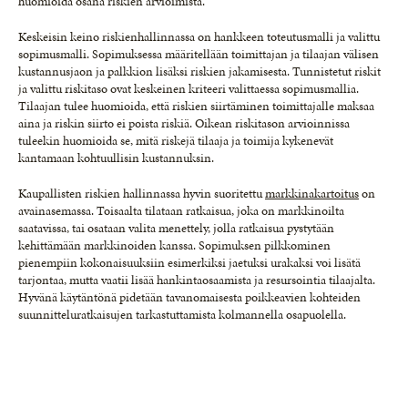
huomioida osana riskien arvioimista.
Keskeisin keino riskienhallinnassa on hankkeen toteutusmalli ja valittu
sopimusmalli. Sopimuksessa määritellään toimittajan ja tilaajan välisen
kustannusjaon ja palkkion lisäksi riskien jakamisesta. Tunnistetut riskit
ja valittu riskitaso ovat keskeinen kriteeri valittaessa sopimusmallia.
Tilaajan tulee huomioida, että riskien siirtäminen toimittajalle maksaa
aina ja riskin siirto ei poista riskiä. Oikean riskitason arvioinnissa
tuleekin huomioida se, mitä riskejä tilaaja ja toimija kykenevät
kantamaan kohtuullisin kustannuksin.
Kaupallisten riskien hallinnassa hyvin suoritettu
markkinakartoitus
on
avainasemassa. Toisaalta tilataan ratkaisua, joka on markkinoilta
saatavissa, tai osataan valita menettely, jolla ratkaisua pystytään
kehittämään markkinoiden kanssa. Sopimuksen pilkkominen
pienempiin kokonaisuuksiin esimerkiksi jaetuksi urakaksi voi lisätä
tarjontaa, mutta vaatii lisää hankintaosaamista ja resursointia tilaajalta.
Hyvänä käytäntönä pidetään tavanomaisesta poikkeavien kohteiden
suunnitteluratkaisujen tarkastuttamista kolmannella osapuolella.