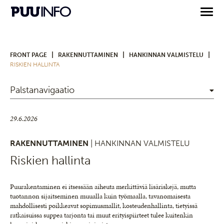
|
|
|
FRONT PAGE
RAKENNUTTAMINEN
HANKINNAN VALMISTELU
RISKIEN HALLINTA
Palstanavigaatio
29.6.2026
RAKENNUTTAMINEN
| HANKINNAN VALMISTELU
Riskien hallinta
Puurakentaminen ei itsessään aiheuta merkittäviä lisäriskejä, mutta
tuotannon sijaitseminen muualla kuin työmaalla, tavanomaisesta
mahdollisesti poikkeavat sopimusmallit, kosteudenhallinta, tietyissä
ratkaisuissa suppea tarjonta tai muut erityispiirteet tulee kuitenkin